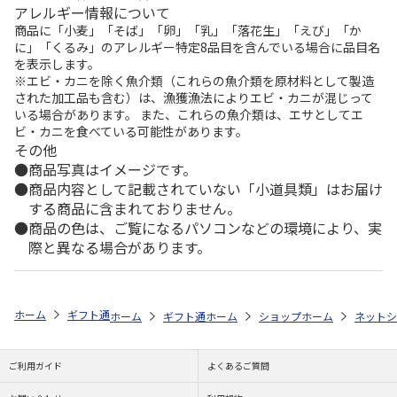
アレルギー情報について
商品に「小麦」「そば」「卵」「乳」「落花生」「えび」「か
に」「くるみ」のアレルギー特定8品目を含んでいる場合に品目名
を表示します。
※エビ・カニを除く魚介類（これらの魚介類を原材料として製造
された加工品も含む）は、漁獲漁法によりエビ・カニが混じって
いる場合があります。 また、これらの魚介類は、エサとしてエ
ビ・カニを食べている可能性があります。
その他
商品写真はイメージです。
商品内容として記載されていない「小道具類」はお届け
する商品に含まれておりません。
商品の色は、ご覧になるパソコンなどの環境により、実
際と異なる場合があります。
ホーム
ギフト通販
フラワーギフト
「スタイル」で選ぶ
花とスイ
ホーム
ギフト通販
ホーム
フラワーギフト
ショップ一覧
ホーム
ストア一覧
flower 
ネットシ
ご利用ガイド
よくあるご質問