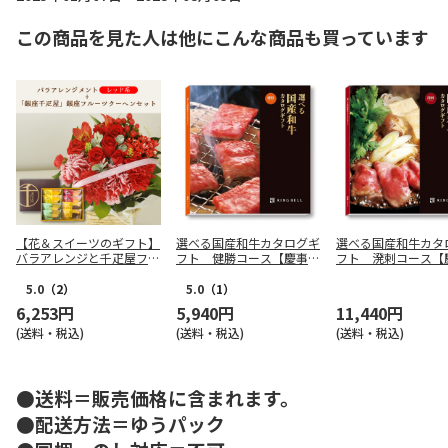
この商品を見た人は他にこんな商品も買っています
【花＆スイーツのギフト】
選べる国産和牛カタログギ
選べる国産和牛カタ
バラアレンジと千疋屋フル
フト 健勝コース【慶事
フト 溌剌コース【
ーツクーヘンセット（レッ
用】
用】
ド系）
5.0
（2）
5.0
（1）
6,253円
5,940円
11,440円
(送料・税込)
(送料・税込)
(送料・税込)
●送料＝販売価格に含まれます。
●配送方法＝ゆうパック