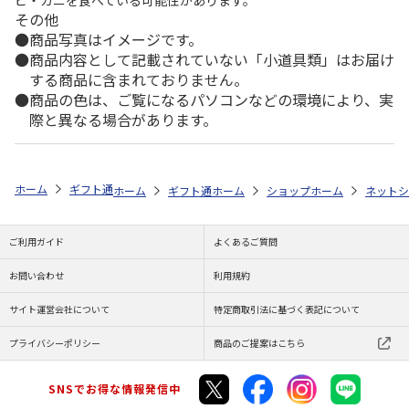
その他
商品写真はイメージです。
商品内容として記載されていない「小道具類」はお届け
する商品に含まれておりません。
商品の色は、ご覧になるパソコンなどの環境により、実
際と異なる場合があります。
ホーム
ギフト通販
フラワーギフト
「スタイル」で選ぶ
花とスイ
ホーム
ギフト通販
ホーム
フラワーギフト
ショップ一覧
ホーム
ストア一覧
flower 
ネットシ
ご利用ガイド
よくあるご質問
お問い合わせ
利用規約
サイト運営会社について
特定商取引法に基づく表記について
プライバシーポリシー
商品のご提案はこちら
SNSでお得な情報発信中