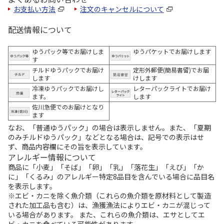
お支払い方法
注文のキャンセルについて
配送情報について
ゆうパック等でお届けしま
ゆうパケットでお届けします
す
チルドゆうパックでお届け
定形外郵便(簡易書留)でお届
します
けします
冷凍ゆうパックでお届けし
レターパックライトでお届け
ます。
します
佐川急便でのお届けとなり
ます
なお、「普通ゆうパック」の場合は表示しません。また、「夏期
のみチルドゆうパック」などとなる場合は、記号での表示はせ
ず、商品内容欄にその旨を表示しています。
アレルギー情報について
商品に「小麦」「そば」「卵」「乳」「落花生」「えび」「か
に」「くるみ」のアレルギー特定8品目を含んでいる場合に品目名
を表示します。
※エビ・カニを除く魚介類（これらの魚介類を原材料として製造
された加工品も含む）は、漁獲漁法によりエビ・カニが混じって
いる場合があります。 また、これらの魚介類は、エサとしてエ
ビ・カニを食べている可能性があります。