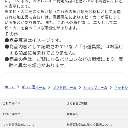
に」「くるみ」のアレルギー特定8品目を含んでいる場合に品目名
を表示します。
※エビ・カニを除く魚介類（これらの魚介類を原材料として製造
された加工品も含む）は、漁獲漁法によりエビ・カニが混じって
いる場合があります。 また、これらの魚介類は、エサとしてエ
ビ・カニを食べている可能性があります。
その他
商品写真はイメージです。
商品内容として記載されていない「小道具類」はお届け
する商品に含まれておりません。
商品の色は、ご覧になるパソコンなどの環境により、実
際と異なる場合があります。
ホーム
ギフト通販
フラワーギフト
「スタイル」で選ぶ
花とスイ
ホーム
ギフト通販
ホーム
フラワーギフト
ショップ一覧
ホーム
ストア一覧
flower 
ネットシ
ご利用ガイド
よくあるご質問
お問い合わせ
利用規約
サイト運営会社について
特定商取引法に基づく表記について