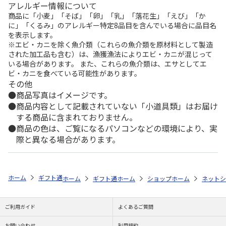
アレルギー情報について
商品に「小麦」「そば」「卵」「乳」「落花生」「えび」「か
に」「くるみ」のアレルギー特定8品目を含んでいる場合に品目名
を表示します。
※エビ・カニを除く魚介類（これらの魚介類を原材料として製造
された加工品も含む）は、漁獲漁法によりエビ・カニが混じって
いる場合があります。 また、これらの魚介類は、エサとしてエ
ビ・カニを食べている可能性があります。
その他
商品写真はイメージです。
商品内容として記載されていない「小道具類」はお届け
する商品に含まれておりません。
商品の色は、ご覧になるパソコンなどの環境により、実
際と異なる場合があります。
ホーム
ギフト通販
フラワーギフト
「スタイル」で選ぶ
花とスイ
ホーム
ギフト通販
ホーム
フラワーギフト
ショップ一覧
ホーム
ストア一覧
flower 
ネットシ
ご利用ガイド
よくあるご質問
お問い合わせ
利用規約