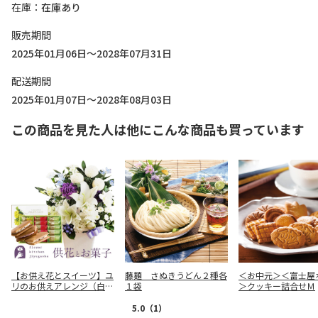
在庫
在庫あり
販売期間
2025年01月06日～2028年07月31日
配送期間
2025年01月07日～2028年08月03日
この商品を見た人は他にこんな商品も買っています
【お供え花とスイーツ】ユ
藤麺 さぬきうどん２種各
＜お中元＞＜富士屋
リのお供えアレンジ（白・
１袋
＞クッキー詰合せＭ
青紫系）＋千疋屋「銀座フ
ルーツサンド」
5.0
（1）