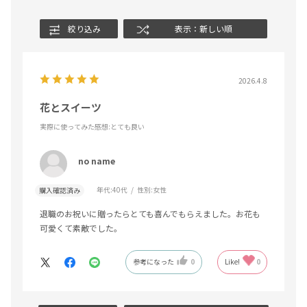
絞り込み
表示：新しい順
2026.4.8
花とスイーツ
実際に使ってみた感想
:とても良い
no name
年代:
40代
性別:
女性
購入確認済み
退職のお祝いに贈ったらとても喜んでもらえました。お花も
可愛くて素敵でした。
参考になった
0
Like!
0