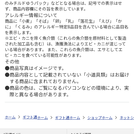
のみチルドゆうパック」などとなる場合は、記号での表示はせ
ず、商品内容欄にその旨を表示しています。
アレルギー情報について
商品に「小麦」「そば」「卵」「乳」「落花生」「えび」「か
に」「くるみ」のアレルギー特定8品目を含んでいる場合に品目名
を表示します。
※エビ・カニを除く魚介類（これらの魚介類を原材料として製造
された加工品も含む）は、漁獲漁法によりエビ・カニが混じって
いる場合があります。 また、これらの魚介類は、エサとしてエ
ビ・カニを食べている可能性があります。
その他
商品写真はイメージです。
商品内容として記載されていない「小道具類」はお届け
する商品に含まれておりません。
商品の色は、ご覧になるパソコンなどの環境により、実
際と異なる場合があります。
ホーム
ギフト通販
フラワーギフト
「スタイル」で選ぶ
花とスイ
ホーム
ギフト通販
ホーム
フラワーギフト
ショップ一覧
ホーム
ストア一覧
flower 
ネットシ