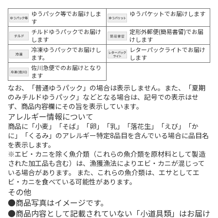
ゆうパック等でお届けしま
ゆうパケットでお届けします
す
チルドゆうパックでお届け
定形外郵便(簡易書留)でお届
します
けします
冷凍ゆうパックでお届けし
レターパックライトでお届け
ます。
します
佐川急便でのお届けとなり
ます
なお、「普通ゆうパック」の場合は表示しません。また、「夏期
のみチルドゆうパック」などとなる場合は、記号での表示はせ
ず、商品内容欄にその旨を表示しています。
アレルギー情報について
商品に「小麦」「そば」「卵」「乳」「落花生」「えび」「か
に」「くるみ」のアレルギー特定8品目を含んでいる場合に品目名
を表示します。
※エビ・カニを除く魚介類（これらの魚介類を原材料として製造
された加工品も含む）は、漁獲漁法によりエビ・カニが混じって
いる場合があります。 また、これらの魚介類は、エサとしてエ
ビ・カニを食べている可能性があります。
その他
商品写真はイメージです。
商品内容として記載されていない「小道具類」はお届け