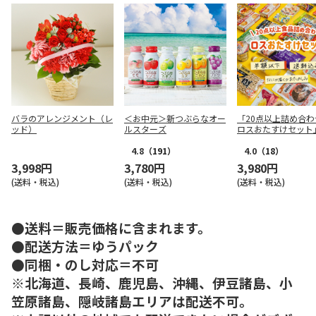
バラのアレンジメント（レ
＜お中元＞新つぶらなオー
「20点以上詰め合わ
ッド）
ルスターズ
ロスおたすけセット
4.8
（191）
4.0
（18）
3,998円
3,780円
3,980円
(送料・税込)
(送料・税込)
(送料・税込)
●送料＝販売価格に含まれます。
●配送方法＝ゆうパック
●同梱・のし対応＝不可
※北海道、長崎、鹿児島、沖縄、伊豆諸島、小
笠原諸島、隠岐諸島エリアは配送不可。