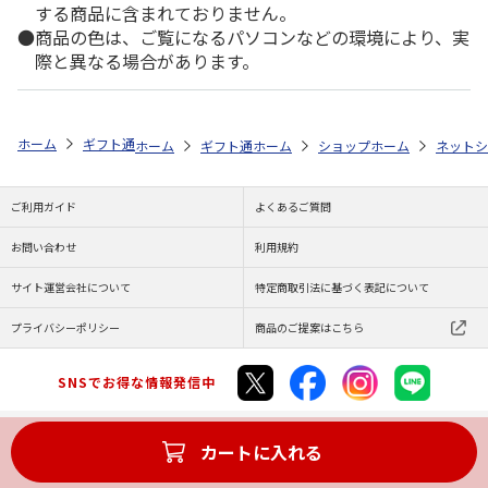
する商品に含まれておりません。
商品の色は、ご覧になるパソコンなどの環境により、実
際と異なる場合があります。
ホーム
ギフト通販
フラワーギフト
「スタイル」で選ぶ
花とスイ
ホーム
ギフト通販
ホーム
フラワーギフト
ショップ一覧
ホーム
ストア一覧
flower 
ネットシ
ご利用ガイド
よくあるご質問
お問い合わせ
利用規約
サイト運営会社について
特定商取引法に基づく表記について
プライバシーポリシー
商品のご提案はこちら
SNSでお得な情報発信中
カートに入れる
Copyright (C) JAPAN POST Co.,Ltd. All Rights Reserved.