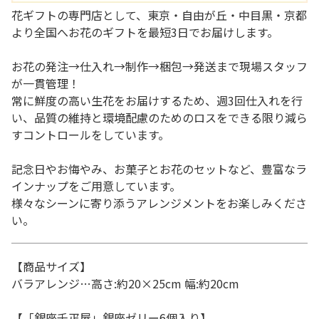
花ギフトの専門店として、東京・自由が丘・中目黒・京都
より全国へお花のギフトを最短3日でお届けします。
お花の発注→仕入れ→制作→梱包→発送まで現場スタッフ
が一貫管理！
常に鮮度の高い生花をお届けするため、週3回仕入れを行
い、品質の維持と環境配慮のためのロスをできる限り減ら
すコントロールをしています。
記念日やお悔やみ、お菓子とお花のセットなど、豊富なラ
インナップをご用意しています。
様々なシーンに寄り添うアレンジメントをお楽しみくださ
い。
【商品サイズ】
バラアレンジ…高さ:約20×25cm 幅:約20cm
【「銀座千疋屋」銀座ゼリー6個入り】