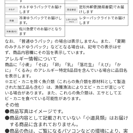
す
チルドゆうパックでお届け
定形外郵便(簡易書留)でお届
します
けします
冷凍ゆうパックでお届けし
レターパックライトでお届け
ます。
します
佐川急便でのお届けとなり
ます
なお、「普通ゆうパック」の場合は表示しません。また、「夏期
のみチルドゆうパック」などとなる場合は、記号での表示はせ
ず、商品内容欄にその旨を表示しています。
アレルギー情報について
商品に「小麦」「そば」「卵」「乳」「落花生」「えび」「か
に」「くるみ」のアレルギー特定8品目を含んでいる場合に品目名
を表示します。
※エビ・カニを除く魚介類（これらの魚介類を原材料として製造
された加工品も含む）は、漁獲漁法によりエビ・カニが混じって
いる場合があります。 また、これらの魚介類は、エサとしてエ
ビ・カニを食べている可能性があります。
その他
商品写真はイメージです。
商品内容として記載されていない「小道具類」はお届け
する商品に含まれておりません。
商品の色は、ご覧になるパソコンなどの環境により、実