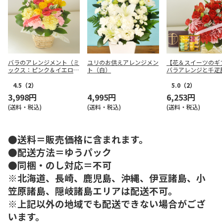
バラのアレンジメント（ミ
ユリのお供えアレンジメン
【花＆スイーツのギ
ックス：ピンク＆イエロ
ト（白）
バラアレンジと千疋
ー）
ーツクーヘンセット
ド系）
4.5
（2）
5.0
（2）
3,998円
4,995円
6,253円
(送料・税込)
(送料・税込)
(送料・税込)
●送料＝販売価格に含まれます。
●配送方法＝ゆうパック
●同梱・のし対応＝不可
※北海道、長崎、鹿児島、沖縄、伊豆諸島、小
笠原諸島、隠岐諸島エリアは配送不可。
※上記以外の地域でも配送できない場合がござ
います。