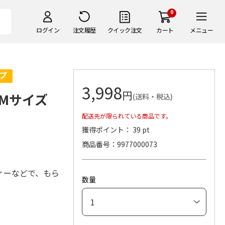
0
ログイン
注文履歴
クイック注文
カート
メニュー
3,998
円
Mサイズ
(送料・税込)
配送先が限られている商品です。
獲得ポイント： 39 pt
商品番号
9977000073
ィーなどで、もら
数量
。