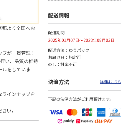
配送情報
 スタ
ユリのお供えアレン
【お供え花とスイー
【お供え花と線香】
京都より全国へお
ーケ
ジメント（白にピン
ツ】ユリのお供えア
ユリのお供えアレン
配送期間
ク系を入れて）
レンジ（白・青紫
ジ（白・青紫系）＋
2025年01月07日～2028年08月03日
5.0
（1）
系）＋
5.0
（1）
…
黒塗
…
4,995円
7,255円
11,815円
配送方法
ゆうパック
ッフが一貫管理！
(送料・税込)
(送料・税込)
(送料・税込)
お届け日
指定可
を行い、品質の維持
のし
対応不可
ールをしていま
決済方法
詳細はこちら
なラインナップを
下記の決済方法がご利用頂けます。
ださい。