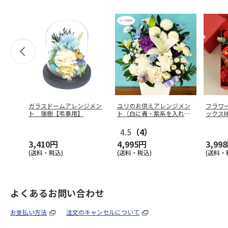
ガラスドームアレンジメン
ユリのお供えアレンジメン
フラワ
ト 瑞樹【弔事用】
ト（白に青・紫系を入れ
ックス
て）
4.5
（4）
3,410円
4,995円
3,99
(送料・税込)
(送料・税込)
(送料・
よくあるお問い合わせ
お支払い方法
注文のキャンセルについて