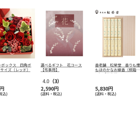
ーボックス 四角ボ
選べるギフト 花コース
香老舗 松榮堂 香りも煙
Mサイズ（レッド）
【弔事用】
もほのかなお線香（桐箱
入）【弔事用
…
4.0
（3）
8円
2,590円
5,830円
税込)
(送料・税込)
(送料・税込)