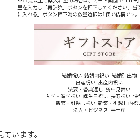
※11点以上ご購入希望の場合は、カート画面で「10+
量を入力し「再計算」ボタンを押下してください。当
に入れる」ボタン押下時の数量選択は1個で結構です。
結婚祝い
結婚内祝い
結婚引出物
出産祝い
出産内祝い
法要・香典返し
喪中見舞い
入学・進学祝い
誕生日祝い
長寿祝い
快
新築・引越し祝い
新築・引越し内祝
法人・ビジネス
手土産
見ています。