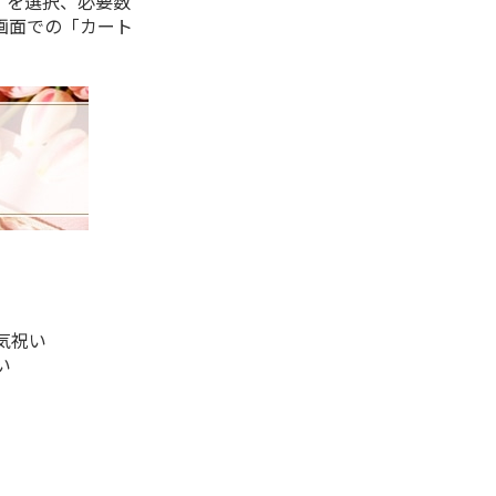
」を選択、必要数
画面での「カート
気祝い
い