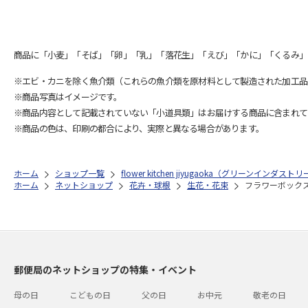
商品に「小麦」「そば」「卵」「乳」「落花生」「えび」「かに」「くるみ」
※エビ・カニを除く魚介類（これらの魚介類を原材料として製造された加工品
※商品写真はイメージです。
※商品内容として記載されていない「小道具類」はお届けする商品に含まれて
※商品の色は、印刷の都合により、実際と異なる場合があります。
ホーム
ショップ一覧
flower kitchen jiyugaoka（グリーンインダスト
ホーム
ネットショップ
花卉・球根
生花・花束
フラワーボック
郵便局のネットショップの特集・イベント
母の日
こどもの日
父の日
お中元
敬老の日