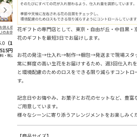
お供え花と線香】
旬のおまかせ スタ
お供えアレンジSサ
旬のおまかせ
花ギフトの専門店として、東京・自由が丘・中目黒・
リのお供えアレン
ンディングブーケ
イズ（白にピンク系
ンディングブ
花のギフトを最短3日でお届けします。
（白・青紫系）＋
（ピンク系）
を入れて）
（ミックス）
香
5.0
…
（1）
4.4
（5）
4.0
（1）
5.0
（2）
,515円
3,675円
3,850円
3,675円
お花の発注→仕入れ→制作→梱包→発送まで現場スタ
送料・税込)
(送料・税込)
(送料・税込)
(送料・税込)
常に鮮度の高い生花をお届けするため、週3回仕入れ
と環境配慮のためのロスをできる限り減らすコントロ
す。
記念日やお悔やみ、お菓子とお花のセットなど、豊富
ご用意しています。
様々なシーンに寄り添うアレンジメントをお楽しみく
【商品サイズ】