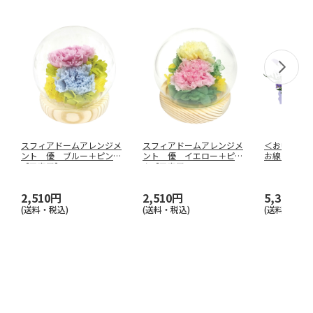
スフィアドームアレンジメ
スフィアドームアレンジメ
＜お中元＞
ント 優 ブルー＋ピンク
ント 優 イエロー＋ピン
お線香セッ
【弔事用】
ク【弔事用
…
2,510円
2,510円
5,380円
(送料・税込)
(送料・税込)
(送料・税込)