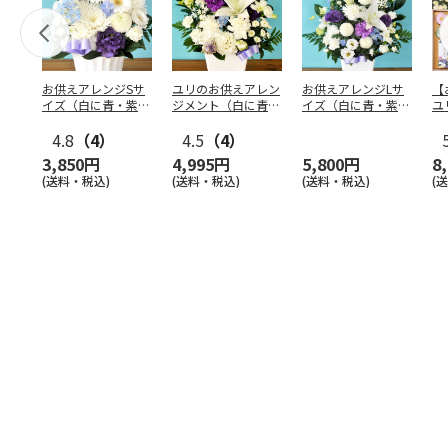
お供えアレンジSサ
ユリのお供えアレン
お供えアレンジLサ
【
イズ（白に青・紫系
ジメント（白に青・
イズ（白に青・紫系
ユ
を入れて）
紫系を入れて）
を入れて）
ジ
4.8
（4）
4.5
（4）
線
3,850円
4,995円
5,800円
8
(送料・税込)
(送料・税込)
(送料・税込)
(