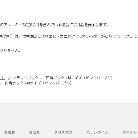
のアレルギー特定8品目を含んでいる場合に品目名を表示します。
も含む）は、漁獲漁法によりエビ・カニが混じっている場合があります。また、こ
おりません。
リー）
フラワーボックス 四角ボックスMサイズ（ピンクパープル）
ス 四角ボックスMサイズ（ピンクパープル）
お歳暮
おせち
クリスマス
バレンタイン
ホワイト