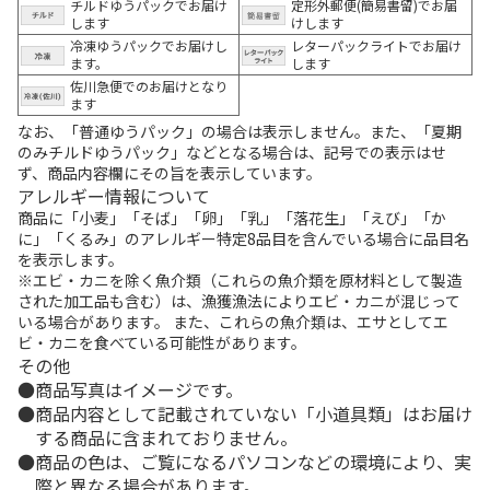
チルドゆうパックでお届け
定形外郵便(簡易書留)でお届
します
けします
冷凍ゆうパックでお届けし
レターパックライトでお届け
ます。
します
佐川急便でのお届けとなり
ます
なお、「普通ゆうパック」の場合は表示しません。また、「夏期
のみチルドゆうパック」などとなる場合は、記号での表示はせ
ず、商品内容欄にその旨を表示しています。
アレルギー情報について
商品に「小麦」「そば」「卵」「乳」「落花生」「えび」「か
に」「くるみ」のアレルギー特定8品目を含んでいる場合に品目名
を表示します。
※エビ・カニを除く魚介類（これらの魚介類を原材料として製造
された加工品も含む）は、漁獲漁法によりエビ・カニが混じって
いる場合があります。 また、これらの魚介類は、エサとしてエ
ビ・カニを食べている可能性があります。
その他
商品写真はイメージです。
商品内容として記載されていない「小道具類」はお届け
する商品に含まれておりません。
商品の色は、ご覧になるパソコンなどの環境により、実
際と異なる場合があります。