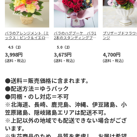
バラのアレンジメント（ミ
バラのハグブーケ バラ1
プリザーブドフラワ
ックス：ピンク＆イエロ
2本のスタンディングブー
ンジ
ー）
ケ（レッド系）
4.5
（2）
5.0
（2）
3,998円
3,675円
4,700円
(送料・税込)
(送料・税込)
(送料・税込)
●送料＝販売価格に含まれます。
●配送方法＝ゆうパック
●同梱・のし対応＝不可
※北海道、長崎、鹿児島、沖縄、伊豆諸島、小
笠原諸島、隠岐諸島エリアは配送不可。
※上記以外の地域でも配送できない場合がござ
います。
※生花商品のため、品質を考慮し、お届け希望