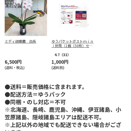
ミディ胡蝶蘭 白系
ゆうパケットポストｍｉｎ
ｉ封筒（1個（50枚）セッ
ト）
4.7
（31）
6,500円
1,000円
(送料・税込)
(送料別)
●送料＝販売価格に含まれます。
●配送方法＝ゆうパック
●同梱・のし対応＝不可
※北海道、長崎、鹿児島、沖縄、伊豆諸島、小
笠原諸島、隠岐諸島エリアは配送不可。
※上記以外の地域でも配送できない場合がござ