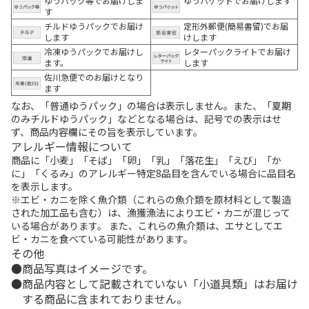
ゆうパック等でお届けしま
ゆうパケットでお届けします
す
チルドゆうパックでお届け
定形外郵便(簡易書留)でお届
します
けします
冷凍ゆうパックでお届けし
レターパックライトでお届け
ます。
します
佐川急便でのお届けとなり
ます
なお、「普通ゆうパック」の場合は表示しません。また、「夏期
のみチルドゆうパック」などとなる場合は、記号での表示はせ
ず、商品内容欄にその旨を表示しています。
アレルギー情報について
商品に「小麦」「そば」「卵」「乳」「落花生」「えび」「か
に」「くるみ」のアレルギー特定8品目を含んでいる場合に品目名
を表示します。
※エビ・カニを除く魚介類（これらの魚介類を原材料として製造
された加工品も含む）は、漁獲漁法によりエビ・カニが混じって
いる場合があります。 また、これらの魚介類は、エサとしてエ
ビ・カニを食べている可能性があります。
その他
商品写真はイメージです。
商品内容として記載されていない「小道具類」はお届け
する商品に含まれておりません。