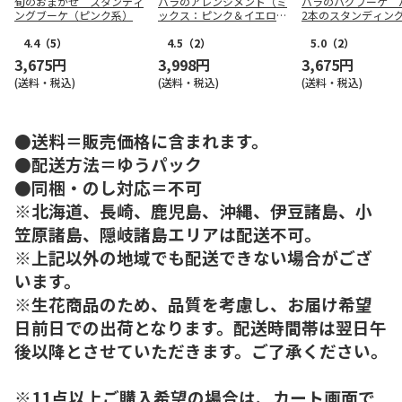
旬のおまかせ スタンディ
バラのアレンジメント（ミ
バラのハグブーケ 
ングブーケ（ピンク系）
ックス：ピンク＆イエロ
2本のスタンディン
ー）
ケ（レッド系）
4.4
（5）
4.5
（2）
5.0
（2）
3,675円
3,998円
3,675円
(送料・税込)
(送料・税込)
(送料・税込)
●送料＝販売価格に含まれます。
●配送方法＝ゆうパック
●同梱・のし対応＝不可
※北海道、長崎、鹿児島、沖縄、伊豆諸島、小
笠原諸島、隠岐諸島エリアは配送不可。
※上記以外の地域でも配送できない場合がござ
います。
※生花商品のため、品質を考慮し、お届け希望
日前日での出荷となります。配送時間帯は翌日午
後以降とさせていただきます。ご了承ください。
※11点以上ご購入希望の場合は、カート画面で