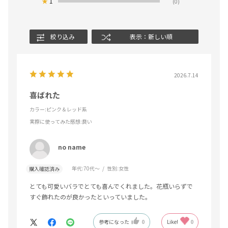
★
1
(0)
絞り込み
表示：新しい順
2026.7.14
喜ばれた
カラー:ピンク＆レッド系
実際に使ってみた感想
:良い
no name
年代:
70代～
性別:
女性
購入確認済み
とても可愛いバラでとても喜んでくれました。花瓶いらずで
すぐ飾れたのが良かったといっていました。
参考になった
0
Like!
0