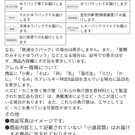
ゆうパック等でお届けしま
ゆうパケットでお届けします
す
チルドゆうパックでお届け
定形外郵便(簡易書留)でお届
します
けします
冷凍ゆうパックでお届けし
レターパックライトでお届け
ます。
します
佐川急便でのお届けとなり
ます
なお、「普通ゆうパック」の場合は表示しません。また、「夏期
のみチルドゆうパック」などとなる場合は、記号での表示はせ
ず、商品内容欄にその旨を表示しています。
アレルギー情報について
商品に「小麦」「そば」「卵」「乳」「落花生」「えび」「か
に」「くるみ」のアレルギー特定8品目を含んでいる場合に品目名
を表示します。
※エビ・カニを除く魚介類（これらの魚介類を原材料として製造
された加工品も含む）は、漁獲漁法によりエビ・カニが混じって
いる場合があります。 また、これらの魚介類は、エサとしてエ
ビ・カニを食べている可能性があります。
その他
商品写真はイメージです。
商品内容として記載されていない「小道具類」はお届け
する商品に含まれておりません。