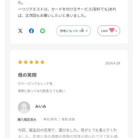
た。
一つリクエストは、カードを付けるサービス(有料でも)あれ
ば、又次回もお願いしたいと思いました。
参考になった
0
Like!
0
2026.4.28
母の笑顔
カラー:ピンク＆レッド系
実際に使ってみた感想
:とても良い
みいみ
年代:
60代
性別:
女性
購入確認済み
今回、誕生日の花束で、選びました。母がとても喜んでくれ
ました。花束と母の満面の笑顔の写真が送られてきて私も嬉