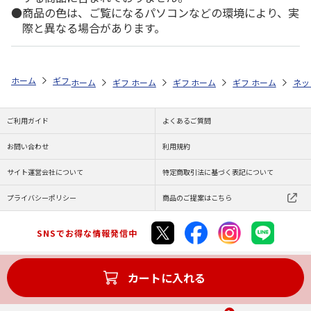
商品の色は、ご覧になるパソコンなどの環境により、実
際と異なる場合があります。
ホーム
ギフト通販
フラワーギフト
「用途」で選ぶ
お祝い
バ
ホーム
ギフト通販
ホーム
フラワーギフト
ギフト通販
ホーム
フラワーギフト
ギフト通販
「スタイル」で
ホーム
フラ
ネッ
ご利用ガイド
よくあるご質問
お問い合わせ
利用規約
サイト運営会社について
特定商取引法に基づく表記について
プライバシーポリシー
商品のご提案はこちら
SNSでお得な情報発信中
カートに入れる
Copyright (C) JAPAN POST Co.,Ltd. All Rights Reserved.