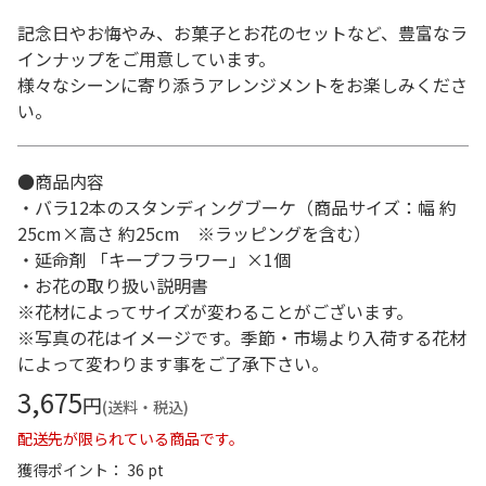
記念日やお悔やみ、お菓子とお花のセットなど、豊富なラ
インナップをご用意しています。
様々なシーンに寄り添うアレンジメントをお楽しみくださ
い。
●商品内容
・バラ12本のスタンディングブーケ（商品サイズ：幅 約
25cm×高さ 約25cm ※ラッピングを含む）
・延命剤 「キープフラワー」×1個
・お花の取り扱い説明書
※花材によってサイズが変わることがございます。
※写真の花はイメージです。季節・市場より入荷する花材
によって変わります事をご了承下さい。
3,675
円
(送料・税込)
配送先が限られている商品です。
獲得ポイント： 36 pt