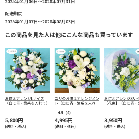
2025年01月06日～2028年07月31日
配送期間
2025年01月07日～2028年08月03日
この商品を見た人は他にこんな商品も買っています
お供えアレンジLサイズ
ユリのお供えアレンジメン
お供えアレンジSサ
（白に青・紫系を入れて）
ト（白に青・紫系を入れ
【花束】（白に青・
て）
入れて）
4.5
（4）
5,800円
4,995円
3,950円
(送料・税込)
(送料・税込)
(送料・税込)