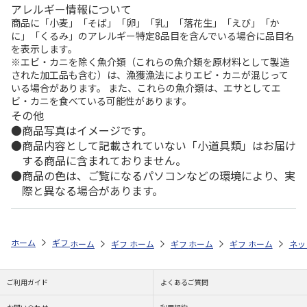
アレルギー情報について
商品に「小麦」「そば」「卵」「乳」「落花生」「えび」「か
に」「くるみ」のアレルギー特定8品目を含んでいる場合に品目名
を表示します。
※エビ・カニを除く魚介類（これらの魚介類を原材料として製造
された加工品も含む）は、漁獲漁法によりエビ・カニが混じって
いる場合があります。 また、これらの魚介類は、エサとしてエ
ビ・カニを食べている可能性があります。
その他
商品写真はイメージです。
商品内容として記載されていない「小道具類」はお届け
する商品に含まれておりません。
商品の色は、ご覧になるパソコンなどの環境により、実
際と異なる場合があります。
ホーム
ギフト通販
フラワーギフト
「用途」で選ぶ
お悔やみ
ホーム
ギフト通販
ホーム
フラワーギフト
ギフト通販
ホーム
フラワーギフト
ギフト通販
「スタイル」で
ホーム
フラ
ネッ
ご利用ガイド
よくあるご質問