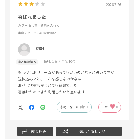
2026.7.26
喜ばれました
カラー:白に青・紫系を入れて
実際に使ってみた感想
:良い
8484
性別:
女性
年代:
40代
購入確認済み
もう少しボリュームがあってもいいのかなぁと思いますが
送料込みだと、こんな感じなのかなぁ
お花は状態も良くとても綺麗でした
喜ばれたのでまた利用したいと思います
参考になった
0
Like!
0
絞り込み
表示：新しい順