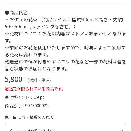
●商品内容
・お供えの花束 （商品サイズ：幅 約30cm×高さ・丈 約
50～60cm（ラッピングを含む））
※花材について：お花の内容はストアにおまかせとなりま
す。
※季節のお花を使用いたしますので、時期によって使用す
る花材は変わります。
輸送途中で傷が付きやすいユリの花など一部の花材は蕾を
含む状態でお届けとなります。
5,900
円
(送料・税込)
配送先が限られている商品です。
獲得ポイント： 59 pt
商品番号
9977000023
色：白に青・紫系を入れて