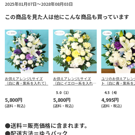
2025年01月07日～2028年08月03日
この商品を見た人は他にこんな商品も買っています
お供えアレンジLサイズ
お供えアレンジLサイズ
ユリのお供えアレン
（白に青・紫系を入れて）
（白にイエロー系を入れ
ト（白に青・紫系を
て）
て）
5.0
（1）
4.5
（4）
5,800円
5,800円
4,995円
(送料・税込)
(送料・税込)
(送料・税込)
●送料＝販売価格に含まれます。
●配送方法＝ゆうパック