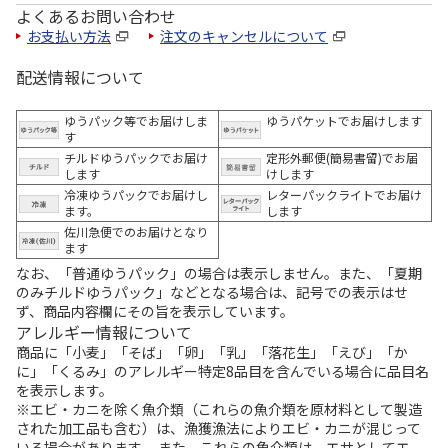
よくあるお問い合わせ
お支払い方法
注文のキャンセルについて
配送情報について
ゆうパック等でお届けしま
ゆうパケットでお届けします
す
チルドゆうパックでお届け
定形外郵便(簡易書留)でお届
します
けします
冷凍ゆうパックでお届けし
レターパックライトでお届け
ます。
します
佐川急便でのお届けとなり
ます
なお、「普通ゆうパック」の場合は表示しません。また、「夏期
のみチルドゆうパック」などとなる場合は、記号での表示はせ
ず、商品内容欄にその旨を表示しています。
アレルギー情報について
商品に「小麦」「そば」「卵」「乳」「落花生」「えび」「か
に」「くるみ」のアレルギー特定8品目を含んでいる場合に品目名
を表示します。
※エビ・カニを除く魚介類（これらの魚介類を原材料として製造
された加工品も含む）は、漁獲漁法によりエビ・カニが混じって
いる場合があります。 また、これらの魚介類は、エサとしてエ