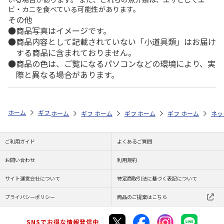
ビ・カニを食べている可能性があります。
その他
商品写真はイメージです。
商品内容として記載されていない「小道具類」はお届け
する商品に含まれておりません。
商品の色は、ご覧になるパソコンなどの環境により、実
際と異なる場合があります。
ホーム
ギフト通販
フラワーギフト
「用途」で選ぶ
お悔やみ
ホーム
ギフト通販
ホーム
フラワーギフト
ギフト通販
ホーム
フラワーギフト
ギフト通販
「スタイル」で
ホーム
フラ
ネッ
ご利用ガイド
よくあるご質問
お問い合わせ
利用規約
サイト運営会社について
特定商取引法に基づく表記について
プライバシーポリシー
商品のご提案はこちら
SNSでお得な情報発信中