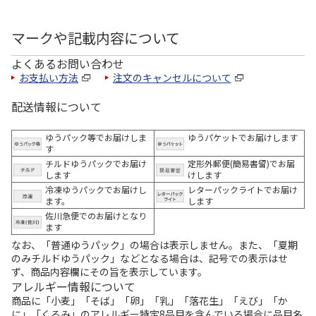
マークや記載内容について
よくあるお問い合わせ
お支払い方法
注文のキャンセルについて
配送情報について
ゆうパック等でお届けしま
ゆうパケットでお届けします
す
チルドゆうパックでお届け
定形外郵便(簡易書留)でお届
します
けします
冷凍ゆうパックでお届けし
レターパックライトでお届け
ます。
します
佐川急便でのお届けとなり
ます
なお、「普通ゆうパック」の場合は表示しません。また、「夏期
のみチルドゆうパック」などとなる場合は、記号での表示はせ
ず、商品内容欄にその旨を表示しています。
アレルギー情報について
商品に「小麦」「そば」「卵」「乳」「落花生」「えび」「か
に」「くるみ」のアレルギー特定8品目を含んでいる場合に品目名