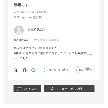
満足です
カラー:白にイエロー系を入れて
実際に使ってみた感想
:良い
ままドラゴン
年代:
50代
性別:
女性
購入確認済み
仏花を注文させていただきました。
届いたお花の写真が送られてきましたが、とても素敵な仕上
がりでした！
参考になった
0
Like!
0
絞り込み
表示：新しい順