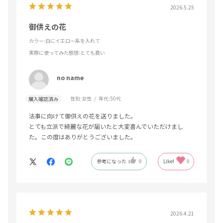
2026.5.25
御供えの花
カラー:白にイエロー系を入れて
実際に使ってみた感想
:とても良い
no name
性別:
女性
年代:
50代
購入確認済み
法事に向けて御供えの花を送りました。
とても立派で綺麗な花が届いたと大変喜んでいただけまし
た。この度はありがとうございました。
参考になった
0
Like!
0
2026.4.21