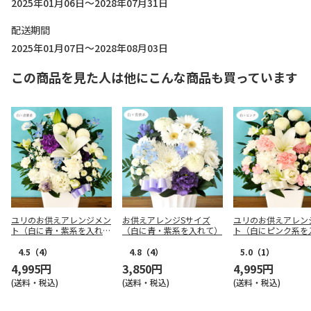
2025年01月06日～2028年07月31日
配送期間
2025年01月07日～2028年08月03日
この商品を見た人は他にこんな商品も買っています
ユリのお供えアレンジメン
お供えアレンジSサイズ
ユリのお供えアレン
ト（白に青・紫系を入れ
（白に青・紫系を入れて）
ト（白にピンク系を
て）
て）
4.5
（4）
4.8
（4）
5.0
（1）
4,995円
3,850円
4,995円
(送料・税込)
(送料・税込)
(送料・税込)