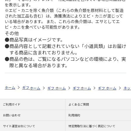
を表示します。
※エビ・カニを除く魚介類（これらの魚介類を原材料として製造
された加工品も含む）は、漁獲漁法によりエビ・カニが混じって
いる場合があります。 また、これらの魚介類は、エサとしてエ
ビ・カニを食べている可能性があります。
その他
商品写真はイメージです。
商品内容として記載されていない「小道具類」はお届け
する商品に含まれておりません。
商品の色は、ご覧になるパソコンなどの環境により、実
際と異なる場合があります。
ホーム
ギフト通販
フラワーギフト
「用途」で選ぶ
お悔やみ
ホーム
ギフト通販
ホーム
フラワーギフト
ギフト通販
ホーム
フラワーギフト
ギフト通販
「スタイル」で
ホーム
フラ
ネッ
ご利用ガイド
よくあるご質問
お問い合わせ
利用規約
サイト運営会社について
特定商取引法に基づく表記について