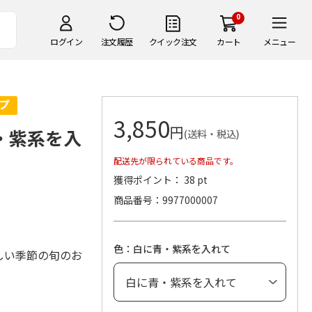
0
ログイン
注文履歴
クイック注文
カート
メニュー
3,850
円
・紫系を入
(送料・税込)
配送先が限られている商品です。
獲得ポイント： 38 pt
商品番号
9977000007
色：白に青・紫系を入れて
しい季節の旬のお