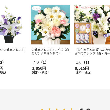
元＞お供えアレンジ
お供えアレンジSサイズ（白
【お供え花と線香】ユリの
にピンク系を入れて）
お供えアレンジ（白・青紫
系）＋線香
…
2）
4.0
（1）
5.0
（1）
0円
3,850円
8,515円
税込)
(送料・税込)
(送料・税込)