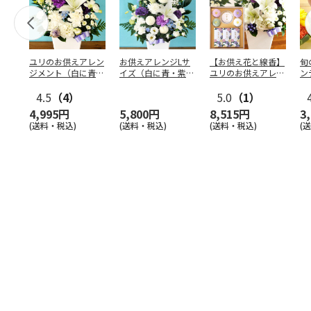
ユリのお供えアレン
お供えアレンジLサ
【お供え花と線香】
旬
ジメント（白に青・
イズ（白に青・紫系
ユリのお供えアレン
ン
紫系を入れて）
を入れて）
ジ（白・青紫系）＋
（
4.5
（4）
線香
5.0
…
（1）
4,995円
5,800円
8,515円
3
(送料・税込)
(送料・税込)
(送料・税込)
(