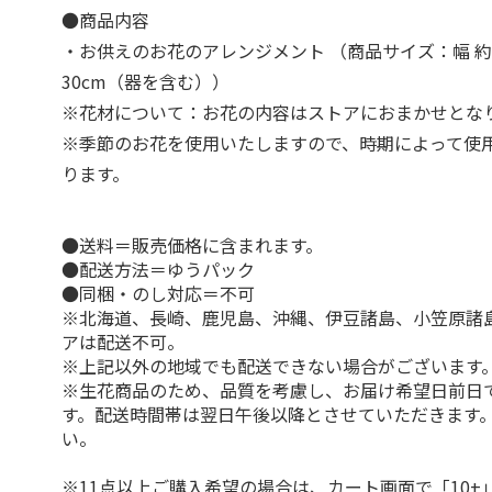
●商品内容
・お供えのお花のアレンジメント （商品サイズ：幅 約2
30cm（器を含む））
※花材について：お花の内容はストアにおまかせとな
※季節のお花を使用いたしますので、時期によって使
ります。
●送料＝販売価格に含まれます。
●配送方法＝ゆうパック
●同梱・のし対応＝不可
※北海道、長崎、鹿児島、沖縄、伊豆諸島、小笠原諸
アは配送不可。
※上記以外の地域でも配送できない場合がございます
※生花商品のため、品質を考慮し、お届け希望日前日
す。配送時間帯は翌日午後以降とさせていただきます
い。
※11点以上ご購入希望の場合は、カート画面で「10+