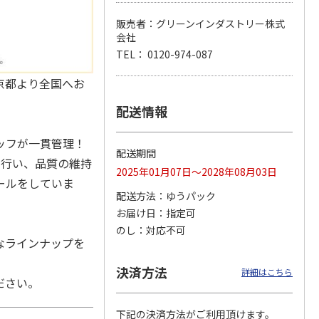
販売者：グリーンインダストリー株式
会社
TEL： 0120-974-087
スイー
ユリのお供えアレン
【お供え花と線香】
お供えアレンジLサ
供えア
ジメント（白にピン
ユリのお供えアレン
イズ（白）
京都より全国へお
青紫
ク系を入れて）
ジ（白・青紫系）＋
5.0
（1）
黒塗
…
配送情報
4,995円
11,815円
5,800円
(送料・税込)
(送料・税込)
(送料・税込)
ッフが一貫管理！
配送期間
を行い、品質の維持
2025年01月07日～2028年08月03日
ールをしていま
配送方法
ゆうパック
お届け日
指定可
のし
対応不可
なラインナップを
決済方法
詳細はこちら
ださい。
下記の決済方法がご利用頂けます。