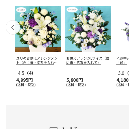
ユリのお供えアレンジメン
お供えアレンジLサイズ（白
＜お中
ト（白に青・紫系を入れ
に青・紫系を入れて）
「縁」
て）
4.5
（4）
5.0
（
4,995円
5,800円
4,18
(送料・税込)
(送料・税込)
(送料・