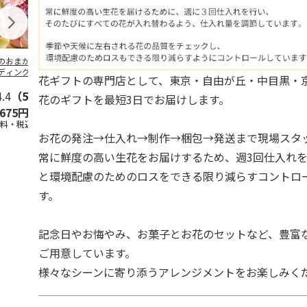
のおまかせ スタ
お供えアレンジSサ
旬のおまかせ スタ
【お供え花と
ディングブーケ
イズ（白にピンク系
ンディングブーケ
ツ】ユリのお
花ギフトの専門店として、東京・自由が丘・中目黒・
ピンク系）
を入れて）
（ミックス）
レンジ（白・
4.4
（5）
4.0
（1）
5.0
（2）
系）＋
5.0
（1）
…
花のギフトを最短3日でお届けします。
,675円
3,850円
3,675円
7,255円
送料・税込)
(送料・税込)
(送料・税込)
(送料・税込)
お花の発注→仕入れ→制作→梱包→発送まで現場スタ
常に鮮度の高い生花をお届けするため、週3回仕入れ
と環境配慮のためのロスをできる限り減らすコントロ
す。
記念日やお悔やみ、お菓子とお花のセットなど、豊富
ご用意しています。
様々なシーンに寄り添うアレンジメントをお楽しみく