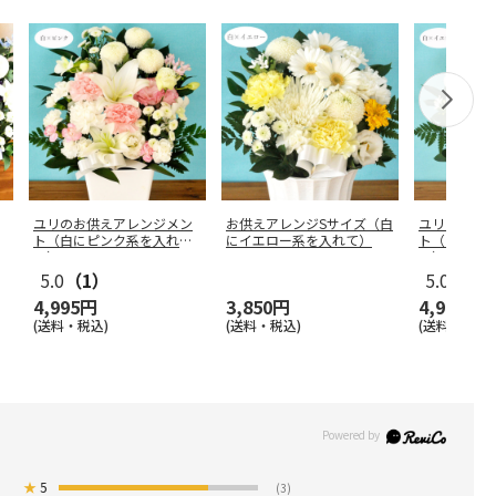
ユリのお供えアレンジメン
お供えアレンジSサイズ（白
ユリのお供
ト（白にピンク系を入れ
にイエロー系を入れて）
ト（白にイ
て）
て）
5.0
（1）
5.0
（2）
4,995円
3,850円
4,995円
(送料・税込)
(送料・税込)
(送料・税込)
★
5
(3)