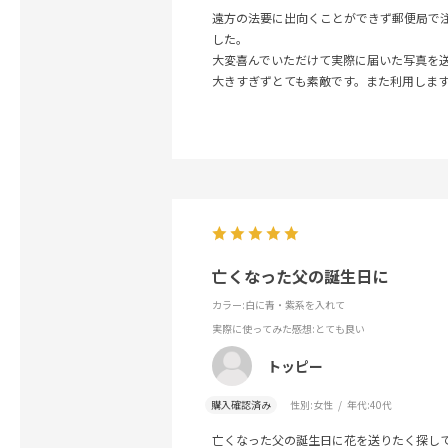
遠方の法要に出向くことができず郵便局で
した。
大変喜んでいただけて実際に届いた写真を
大きすぎずとても素敵です。また利用しま
亡くなった父の誕生日に
カラー:白に青・紫系を入れて
実際に使ってみた感想
:とても良い
トッピー
購入確認済み
性別:
女性
年代:
40代
亡くなった父の誕生日に花を送りたく探し