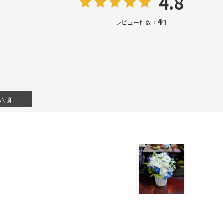
4.8
4
レビュー件数：
件
い順