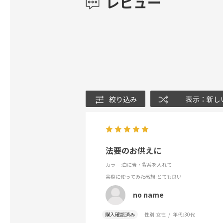
レビュー
絞り込み
表示：新し
法要のお供えに
カラー:白に青・紫系を入れて
実際に使ってみた感想
:とても良い
no name
購入確認済み
性別:
女性
年代:
30代