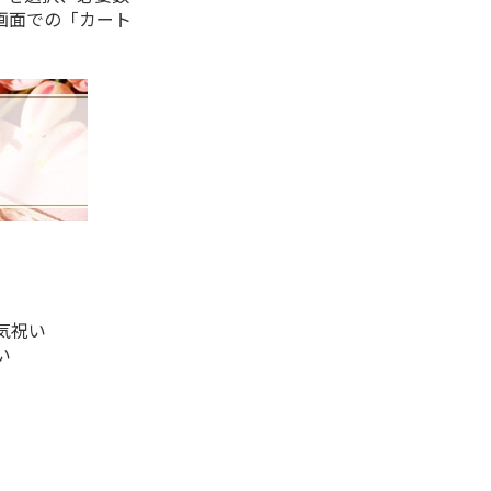
画面での「カート
気祝い
い