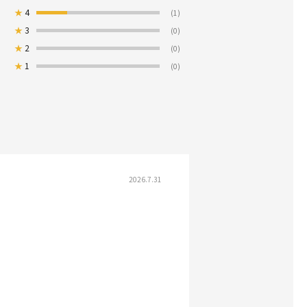
★
4
(1)
★
3
(0)
★
2
(0)
★
1
(0)
2026.7.31