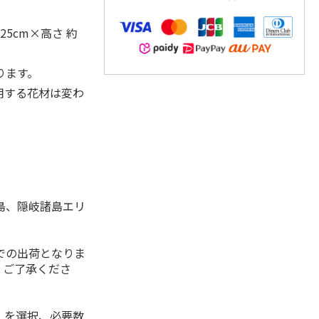
5cm×高さ 約
ります。
用する花材は変わ
島、隠岐諸島エリ
。
での出荷となりま
。ご了承くださ
」を選択、必要数