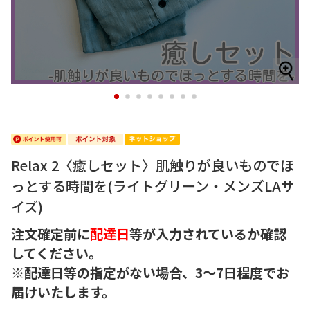
1
2
3
4
5
6
7
8
Relax 2〈癒しセット〉肌触りが良いものでほ
っとする時間を(ライトグリーン・メンズLAサ
イズ)
注文確定前に
配達日
等が入力されているか確認
してください。
※配達日等の指定がない場合、3～7日程度でお
届けいたします。