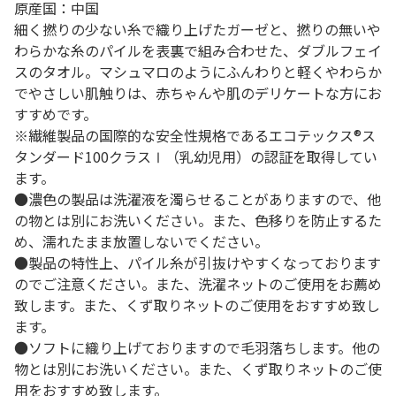
原産国：中国
細く撚りの少ない糸で織り上げたガーゼと、撚りの無いや
わらかな糸のパイルを表裏で組み合わせた、ダブルフェイ
スのタオル。マシュマロのようにふんわりと軽くやわらか
でやさしい肌触りは、赤ちゃんや肌のデリケートな方にお
すすめです。
※繊維製品の国際的な安全性規格であるエコテックス®ス
タンダード100クラスⅠ（乳幼児用）の認証を取得してい
ます。
●濃色の製品は洗濯液を濁らせることがありますので、他
の物とは別にお洗いください。また、色移りを防止するた
め、濡れたまま放置しないでください。
●製品の特性上、パイル糸が引抜けやすくなっております
のでご注意ください。また、洗濯ネットのご使用をお薦め
致します。また、くず取りネットのご使用をおすすめ致し
ます。
●ソフトに織り上げておりますので毛羽落ちします。他の
物とは別にお洗いください。また、くず取りネットのご使
用をおすすめ致します。