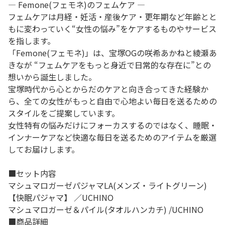
― Femone(フェモネ)のフェムケア ―
フェムケアは月経・妊活・産後ケア・更年期など年齢とと
もに変わっていく“女性の悩み”をケアするものやサービス
を指します。
「Femone(フェモネ)」は、宝塚OGの咲希あかねと綾瀬あ
きなが “フェムケアをもっと身近で日常的な存在に”との
想いから誕生しました。
宝塚時代から心とからだのケアと向き合ってきた経験か
ら、全ての女性がもっと自由で心地よい毎日を送るための
スタイルをご提案しています。
女性特有の悩みだけにフォーカスするのではなく、睡眠・
インナーケアなど快適な毎日を送るためのアイテムを厳選
してお届けします。
■セット内容
マシュマロガーゼパジャマLA(メンズ・ライトグリーン)
【快眠パジャマ】 ／UCHINO
マシュマロガーゼ＆パイル(タオルハンカチ) /UCHINO
■商品詳細