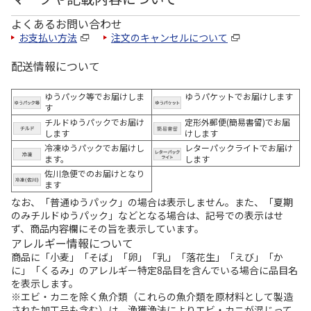
よくあるお問い合わせ
お支払い方法
注文のキャンセルについて
配送情報について
ゆうパック等でお届けしま
ゆうパケットでお届けします
す
チルドゆうパックでお届け
定形外郵便(簡易書留)でお届
します
けします
冷凍ゆうパックでお届けし
レターパックライトでお届け
ます。
します
佐川急便でのお届けとなり
ます
なお、「普通ゆうパック」の場合は表示しません。また、「夏期
のみチルドゆうパック」などとなる場合は、記号での表示はせ
ず、商品内容欄にその旨を表示しています。
アレルギー情報について
商品に「小麦」「そば」「卵」「乳」「落花生」「えび」「か
に」「くるみ」のアレルギー特定8品目を含んでいる場合に品目名
を表示します。
※エビ・カニを除く魚介類（これらの魚介類を原材料として製造
された加工品も含む）は、漁獲漁法によりエビ・カニが混じって