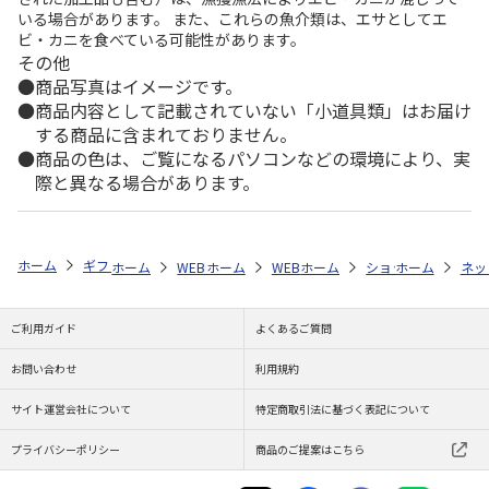
いる場合があります。 また、これらの魚介類は、エサとしてエ
ビ・カニを食べている可能性があります。
その他
商品写真はイメージです。
商品内容として記載されていない「小道具類」はお届け
する商品に含まれておりません。
商品の色は、ご覧になるパソコンなどの環境により、実
際と異なる場合があります。
ホーム
ギフト通販
お祝い・贈りもの
誕生日祝い
予算で探す（15,
ホーム
WEB特集
ホーム
非食品
WEB特集
ホーム
大切な方へ贈るフェムケア
非食品
ショップ一覧
ホーム
大切な方へ
ネッ
Fe
ご利用ガイド
よくあるご質問
お問い合わせ
利用規約
サイト運営会社について
特定商取引法に基づく表記について
プライバシーポリシー
商品のご提案はこちら