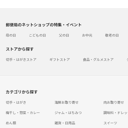
郵便局のネットショップの特集・イベント
母の日
こどもの日
父の日
お中元
敬老の日
ストアから探す
切手・はがきストア
ギフトストア
食品・グルメストア
カテゴリから探す
切手・はがき
海鮮お取り寄せ
肉お取り寄せ
梅干し・惣菜・カレー
ジャム・はちみつ
調味料・ドレッ
めん類
雑貨・日用品
スイーツ