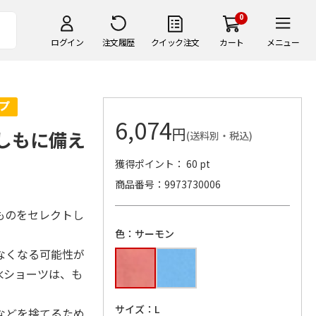
0
ログイン
注文履歴
クイック注文
カート
メニュー
6,074
円
もしもに備え
(送料別・税込)
獲得ポイント： 60 pt
商品番号
9973730006
ものをセレクトし
色：サーモン
なくなる可能性が
水ショーツは、も
サイズ：L
などを捨てるため