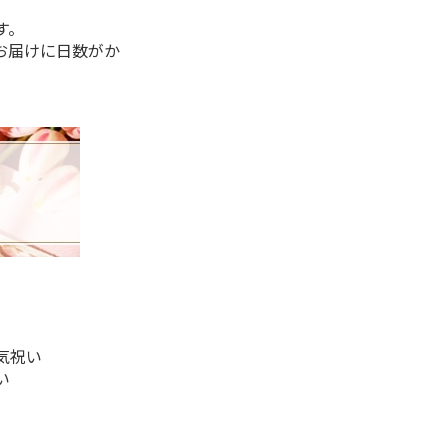
す。
お届けに日数がか
気祝い
い