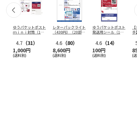
ゆうパケットポスト
レターパックライト
ゆうパケットポスト
【
ｍｉｎｉ封筒（1個
（430円）（20部セ
発送用シール（1個
手
（50枚）セット）
ット）
（20枚）セット）
ン
4.7
（31）
4.6
（80）
4.6
（14）
1,000円
8,600円
100円
8
(送料別)
(送料別)
(送料別)
(