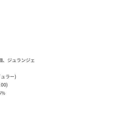
個、ジュランジェ
ュラー)
00)
5％