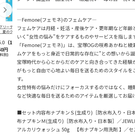
―Femone(フェモネ)のフェムケア―
グリーティング切
【グリーティング切
レターパックプラス
＜お中元＞新
フェムケアは月経・妊活・産後ケア・更年期など年齢
】夏のグリーティ
手】夏のグリーティ
（600円）（20部セ
なオールスタ
いく“女性の悩み”をケアするものやサービスを指しま
グ（85円）
ング（110円）
ット）
5.0
（10）
5.0
（17）
4.8
（24）
4.8
（19
「Femone(フェモネ)」は、宝塚OGの咲希あかねと綾
50円
1,100円
12,000円
3,780円
ムケアをもっと身近で日常的な存在に”との想いから
送料別)
(送料別)
(送料別)
(送料・税込)
宝塚時代から心とからだのケアと向き合ってきた経験
がもっと自由で心地よい毎日を送るためのスタイルを
す。
女性特有の悩みだけにフォーカスするのではなく、睡
など快適な毎日を送るためのアイテムを厳選してお届
■セット内容布ナプキンＳ(生成り)［防水布入り・日本製
布ナプキンＭ(生成り)［防水布入り・日本製］／JEWLI
アルカリウォッシュ 50g 【布ナプキン用洗剤 】／セ