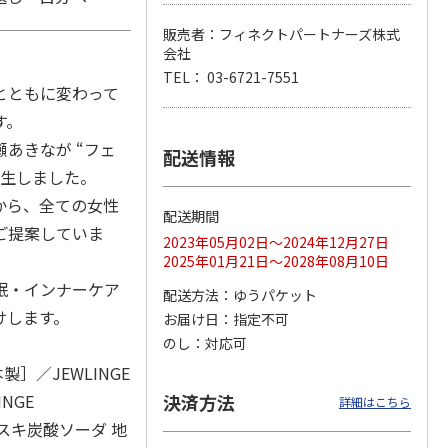
販売者：フィネクトパートナーズ株式
会社
TEL： 03-6721-7551
つぶら
【グリーティング切
【グリーティング切
【のり式】110円普
とともに変わって
ーズ
手】ハッピーグリー
手】グリーティング
通切手・千鳥（1シ
す。
ティング（110円）
（シンプル）（110
ート100枚）
1）
5.0
（2）
円
4.8
…
（11）
4.6
（7）
瀬あきなが “フェ
配送情報
1,100円
5,500円
11,000円
誕生しました。
(送料別)
(送料別)
(送料別)
から、全ての女性
配送期間
ご提案していま
2023年05月02日～2024年12月27日
2025年01月21日～2028年08月10日
眠・インナーケア
配送方法
ゆうパケット
けします。
お届け日
指定不可
のし
対応可
］／JEWLINGE
NGE
決済方法
詳細はこちら
スキ炭酸ソーダ 地