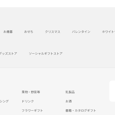
お歳暮
おせち
クリスマス
バレンタイン
ホワイト
グッズストア
ソーシャルギフトストア
果物・野菜等
乳製品
シング
ドリンク
お酒
フラワーギフト
書籍・カタログギフト