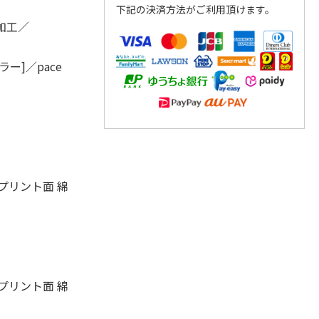
下記の決済方法がご利用頂けます。
加工／
ー]／pace
プリント面 綿
プリント面 綿