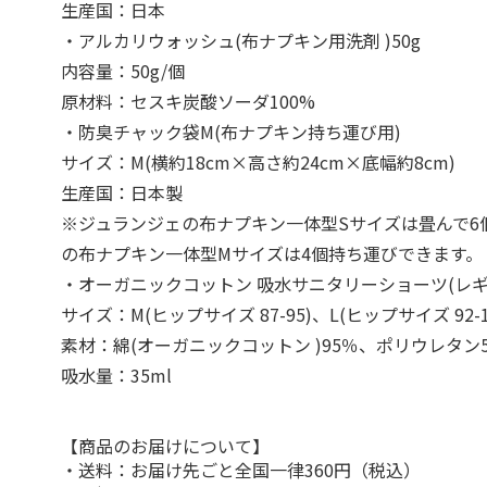
生産国：日本
・アルカリウォッシュ(布ナプキン用洗剤 )50g
内容量：50g/個
原材料：セスキ炭酸ソーダ100%
・防臭チャック袋M(布ナプキン持ち運び用)
サイズ：M(横約18cm×高さ約24cm×底幅約8cm)
生産国：日本製
※ジュランジェの布ナプキン一体型Sサイズは畳んで6
の布ナプキン一体型Mサイズは4個持ち運びできます。
・オーガニックコットン 吸水サニタリーショーツ(レギ
サイズ：M(ヒップサイズ 87-95)、L(ヒップサイズ 92-1
素材：綿(オーガニックコットン )95％、ポリウレタン
吸水量：35ml
【商品のお届けについて】
・送料：お届け先ごと全国一律360円（税込）