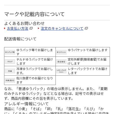
マークや記載内容について
よくあるお問い合わせ
お支払い方法
注文のキャンセルについて
配送情報について
ゆうパック等でお届けしま
ゆうパケットでお届けします
す
チルドゆうパックでお届け
定形外郵便(簡易書留)でお届
します
けします
冷凍ゆうパックでお届けし
レターパックライトでお届け
ます。
します
佐川急便でのお届けとなり
ます
なお、「普通ゆうパック」の場合は表示しません。また、「夏期
のみチルドゆうパック」などとなる場合は、記号での表示はせ
ず、商品内容欄にその旨を表示しています。
アレルギー情報について
商品に「小麦」「そば」「卵」「乳」「落花生」「えび」「か
に」「くるみ」のアレルギー特定8品目を含んでいる場合に品目名