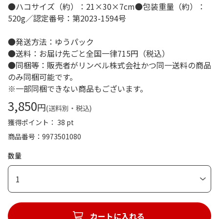
●ハコサイズ（約）：21×30×7cm●包装重量（約）：
520g／認定番号：第2023-1594号
●発送方法：ゆうパック
●送料：お届け先ごと全国一律715円（税込）
●同梱等：販売者がリンベル株式会社かつ同一送料の商品
のみ同梱可能です。
※一部同梱できない商品もございます。
3,850
円
(送料別・税込)
獲得ポイント： 38 pt
商品番号
9973501080
数量
1
カートに入れる