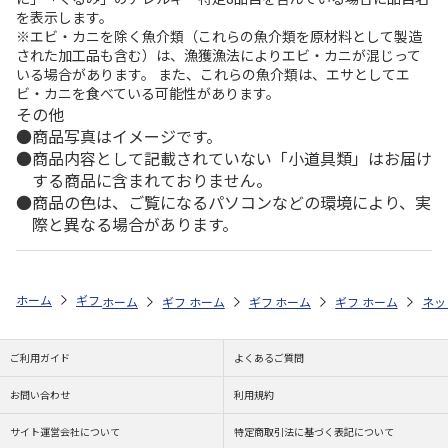
を表示します。
※エビ・カニを除く魚介類（これらの魚介類を原材料として製造
された加工品も含む）は、漁獲漁法によりエビ・カニが混じって
いる場合があります。 また、これらの魚介類は、エサとしてエ
ビ・カニを食べている可能性があります。
その他
商品写真はイメージです。
商品内容として記載されていない「小道具類」はお届け
する商品に含まれておりません。
商品の色は、ご覧になるパソコンなどの環境により、実
際と異なる場合があります。
ホーム
ギフト通販
内祝い・お返し
結婚内祝い
今治謹製 バスタ
ホーム
ギフト通販
ホーム
内祝い・お返し
ギフト通販
ホーム
内祝い・お返し
ギフト通販
結婚内祝い
ホーム
内祝
ネッ
予
ご利用ガイド
よくあるご質問
お問い合わせ
利用規約
サイト運営会社について
特定商取引法に基づく表記について