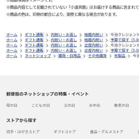
※商品内容として記載されていない「小道具類」はお届けする商品に含まれて
※商品の色は、印刷の都合により、実際と異なる場合があります。
ホーム
ギフト通販
内祝い・お返し
結婚内祝い
今治クレシェン
ホーム
ギフト通販
内祝い・お返し
結婚内祝い
予算で探す（5,00
ホーム
ギフト通販
内祝い・お返し
出産内祝い
今治クレシェン
ホーム
ギフト通販
内祝い・お返し
出産内祝い
予算で探す（5,00
ホーム
ネットショップ
雑貨・日用品
その他雑貨
布製品
今
郵便局のネットショップの特集・イベント
母の日
こどもの日
父の日
お中元
敬老の日
ストアから探す
切手・はがきストア
ギフトストア
食品・グルメストア