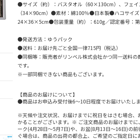
●サイズ（約）：バスタオル（60×130cm）、フェ
（34×90cm）●素材：綿100％●日本製●ハコサイ
24×36×5cm●包装重量（約）：610g／認定番号：第20
●発送方法：ゆうパック
●送料：お届け先ごと全国一律715円（税込）
●同梱等：販売者がリンベル株式会社かつ同一送料の
です。
※一部同梱できない商品もございます。
【商品のお届けについて】
●商品はお申込み受付後6～10日程度でお届けいたし
※天候や注文状況、お届けまでに祝日をはさむ場合、
かることがございます。※ ご注文商品のお届けまでに
ーク(4月28日～5月7日)や、お盆(8月13日～16日)
ぐ場合は、商品の出荷の都合上、ご希望のご指定日に