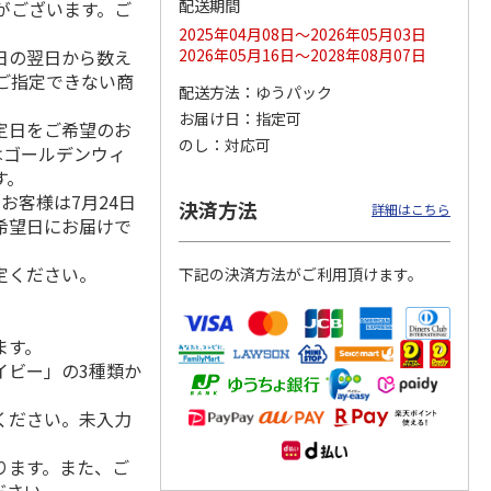
配送期間
がございます。ご
2025年04月08日～2026年05月03日
日の翌日から数え
2026年05月16日～2028年08月07日
ご指定できない商
配送方法
ゆうパック
マルチ
令和八年七月場所
リラックマ／クリア
「犬夜叉」アクリル
優勝力士純金製小判
ファイル３点セット
ジオラマスタンド
お届け日
指定可
指定日をご希望のお
【安青錦】
（殺生丸）
のし
対応可
はゴールデンウィ
5.0
（4）
す。
605,000円
750円
3,300円
お客様は7月24日
)
(送料・税込)
(送料別・税込)
(送料別・税込)
決済方法
詳細はこちら
希望日にお届けで
定ください。
下記の決済方法がご利用頂けます。
ます。
イビー」の3種類か
ください。未入力
ります。また、ご