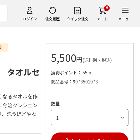
0
ログイン
注文履歴
クイック注文
カート
メニュー
5,500
円
(送料別・税込)
 タオルセ
獲得ポイント： 55 pt
商品番号
9973501073
くなるタオルを作
数量
た今治クレシェン
り、洗うほどやわ