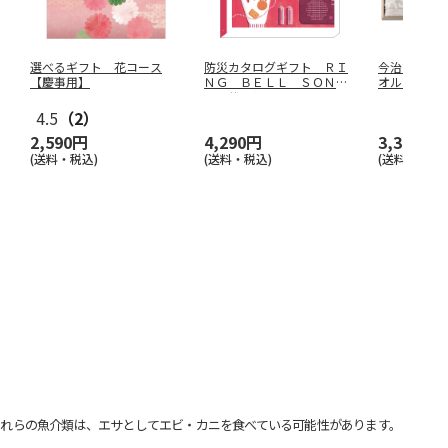
選べるギフト 花コース
防災カタログギフト ＲＩ
今治謹製 
【慶事用】
ＮＧ ＢＥＬＬ ＳＯＮＡ
オルセット
Ｅ サンシ
…
4.5
（2）
2,590円
4,290円
3,300円
(送料・税込)
(送料・税込)
(送料別・税込
れらの魚介類は、エサとしてエビ・カニを食べている可能性があります。