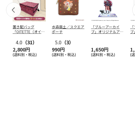
置き配バッグ
水森亜土／スクエア
「ブルーアーカイ
「
「OITETTE（オイテ
ポーチ
ブ」オリジナルアク
ブ
ッテ）」
リルスタンド（イロ
&
4.0
（31）
5.0
（3）
ハ）
2,800円
990円
1,650円
1
(送料別・税込)
(送料別・税込)
(送料別・税込)
(