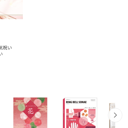
気祝い
い