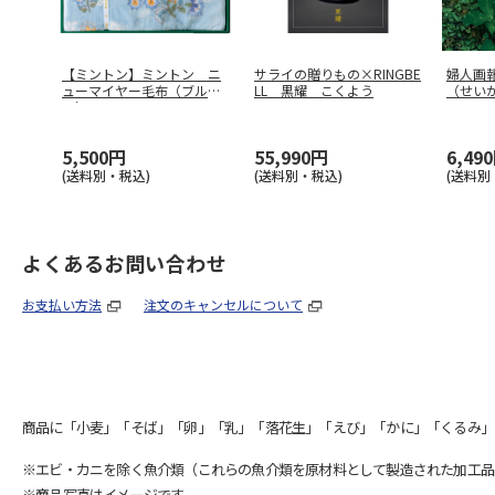
【ミントン】ミントン ニ
サライの贈りもの×RINGBE
婦人画
ューマイヤー毛布（ブル
LL 黒耀 こくよう
（せい
ー） ＭＮＰ
…
5,500円
55,990円
6,49
(送料別・税込)
(送料別・税込)
(送料別
よくあるお問い合わせ
お支払い方法
注文のキャンセルについて
商品に「小麦」「そば」「卵」「乳」「落花生」「えび」「かに」「くるみ」
※エビ・カニを除く魚介類（これらの魚介類を原材料として製造された加工品
※商品写真はイメージです。