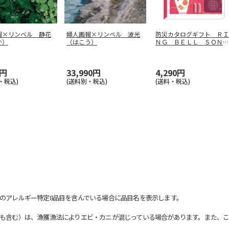
報×リンベル 静花
婦人画報×リンベル 波光
防災カタログギフト ＲＩ
か）
（はこう）
ＮＧ ＢＥＬＬ ＳＯＮＡ
Ｅ サンシ
…
0円
33,990円
4,290円
・税込)
(送料別・税込)
(送料・税込)
のアレルギー特定8品目を含んでいる場合に品目名を表示します。
も含む）は、漁獲漁法によりエビ・カニが混じっている場合があります。また、こ