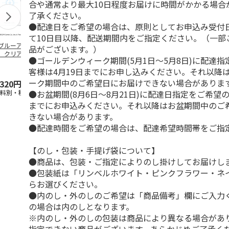
合や通常より最大10日程度お届けに時間がかかる場合
了承ください。
●配達日をご希望の場合は、原則としてお申込み受付
て10日目以降、配送期間内をご指定ください。（一部
ブルーアーカイ
アニメ『ジョジョの
水森亜土／ステッカ
リラックマ／
品がございます。）
」クリアファイル
奇妙な冒険 黄金の
ーセット
ケース
●ゴールデンウィーク期間(5月1日～5月8日)に配達
ステッカーセット
風』チョコラータと
客様は4月19日までにお申し込みください。それ以降
セッ
5.0
…
（7）
5.0
（6）
ーク期間中のご希望日にお届けできない場合がありま
,320円
1,969円
600円
1,100円
●お盆期間(8月6日～8月21日)に配達日指定をご希望の
送料別・税込)
(送料別・税込)
(送料別・税込)
(送料別・税込
までにお申込みください。それ以降はお盆期間中のご
きない場合があります。
●配達時間をご希望の場合は、配達希望時間帯をご指
【のし・包装・手提げ袋について】
●商品は、包装・ご指定によりのし掛けしてお届けし
●包装紙は「リンベルホワイト・ピンクフラワー・ネ
らお選びください。
●内のし・外のしのご希望は「商品備考」欄にご入力
の場合は内のしとなります。
※内のし・外のしの包装は商品により異なる場合があ