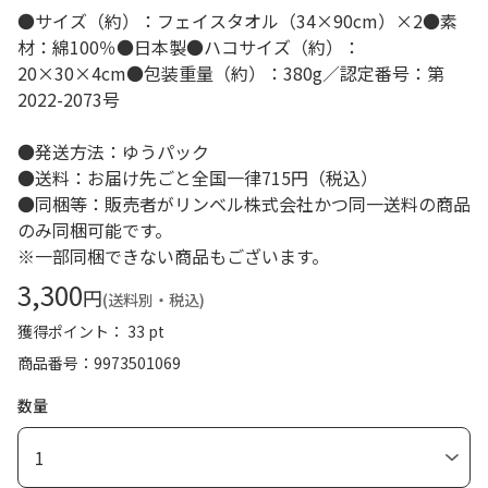
●サイズ（約）：フェイスタオル（34×90cm）×2●素
材：綿100％●日本製●ハコサイズ（約）：
20×30×4cm●包装重量（約）：380g／認定番号：第
2022-2073号
●発送方法：ゆうパック
●送料：お届け先ごと全国一律715円（税込）
●同梱等：販売者がリンベル株式会社かつ同一送料の商品
のみ同梱可能です。
※一部同梱できない商品もございます。
3,300
円
(送料別・税込)
獲得ポイント： 33 pt
商品番号
9973501069
数量
1