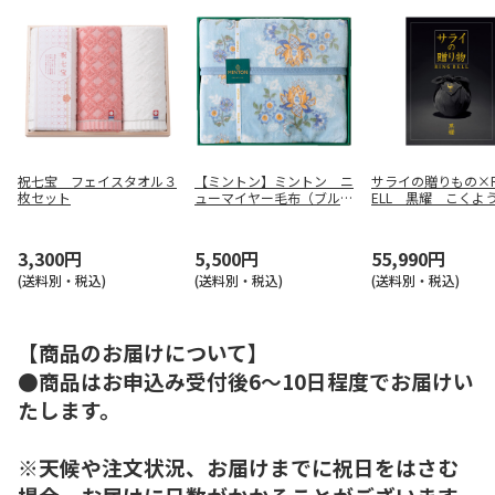
祝七宝 フェイスタオル３
【ミントン】ミントン ニ
サライの贈りもの×R
枚セット
ューマイヤー毛布（ブル
ELL 黒耀 こくよ
ー） ＭＮＰＥ２０５０１
3,300円
5,500円
55,990円
(送料別・税込)
(送料別・税込)
(送料別・税込)
【商品のお届けについて】
●商品はお申込み受付後6～10日程度でお届けい
たします。
※天候や注文状況、お届けまでに祝日をはさむ