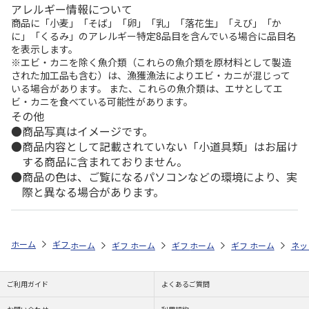
アレルギー情報について
商品に「小麦」「そば」「卵」「乳」「落花生」「えび」「か
に」「くるみ」のアレルギー特定8品目を含んでいる場合に品目名
を表示します。
※エビ・カニを除く魚介類（これらの魚介類を原材料として製造
された加工品も含む）は、漁獲漁法によりエビ・カニが混じって
いる場合があります。 また、これらの魚介類は、エサとしてエ
ビ・カニを食べている可能性があります。
その他
商品写真はイメージです。
商品内容として記載されていない「小道具類」はお届け
する商品に含まれておりません。
商品の色は、ご覧になるパソコンなどの環境により、実
際と異なる場合があります。
ホーム
ギフト通販
内祝い・お返し
結婚内祝い
今治クレシェンド
ホーム
ギフト通販
ホーム
内祝い・お返し
ギフト通販
ホーム
内祝い・お返し
ギフト通販
結婚内祝い
ホーム
内祝
ネッ
予
ご利用ガイド
よくあるご質問