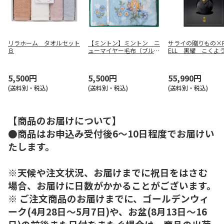
リラホーム タオルセット
【ミントン】ミントン ニ
サライの贈りもの×R
Ｂ
ューマイヤー毛布（ブル
ELL 黒耀 こくよ
ー） ＭＮＰＥ２０５０１
5,500円
5,500円
55,990円
(送料別・税込)
(送料別・税込)
(送料別・税込)
【商品のお届けについて】
●商品はお申込み受付後6～10日程度でお届けい
たします。
※天候や注文状況、お届けまでに祝日をはさむ
場合、お届けに日数がかかることがございます。
※ ご注文商品のお届けまでに、ゴールデンウィ
ーク(4月28日～5月7日)や、お盆(8月13日～16