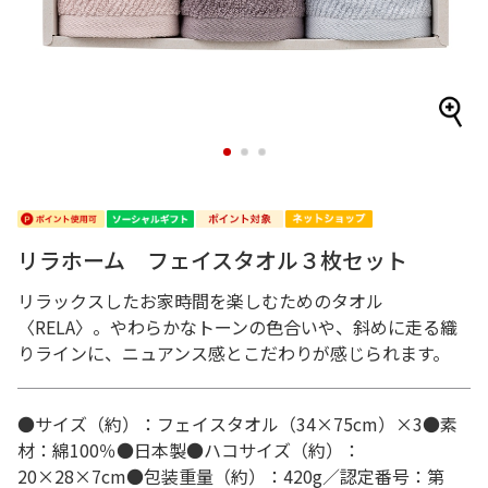
1
2
3
リラホーム フェイスタオル３枚セット
リラックスしたお家時間を楽しむためのタオル
〈RELA〉。やわらかなトーンの色合いや、斜めに走る織
りラインに、ニュアンス感とこだわりが感じられます。
●サイズ（約）：フェイスタオル（34×75cm）×3●素
材：綿100％●日本製●ハコサイズ（約）：
20×28×7cm●包装重量（約）：420g／認定番号：第