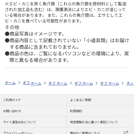
※エビ・カニを除く魚介類（これらの魚介類を原材料として製造
された加工品も含む）は、漁獲漁法によりエビ・カニが混じって
いる場合があります。 また、これらの魚介類は、エサとしてエ
ビ・カニを食べている可能性があります。
その他
商品写真はイメージです。
商品内容として記載されていない「小道具類」はお届け
する商品に含まれておりません。
商品の色は、ご覧になるパソコンなどの環境により、実
際と異なる場合があります。
ホーム
ギフト通販
内祝い・お返し
結婚内祝い
リラホーム フェ
ホーム
ギフト通販
ホーム
内祝い・お返し
ギフト通販
ホーム
内祝い・お返し
ギフト通販
結婚内祝い
ホーム
内祝
ネッ
予
ご利用ガイド
よくあるご質問
お問い合わせ
利用規約
サイト運営会社について
特定商取引法に基づく表記について
プライバシーポリシー
商品のご提案はこちら