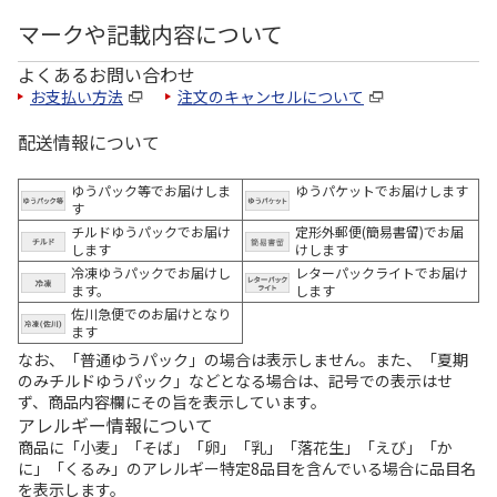
マークや記載内容について
よくあるお問い合わせ
お支払い方法
注文のキャンセルについて
配送情報について
ゆうパック等でお届けしま
ゆうパケットでお届けします
す
チルドゆうパックでお届け
定形外郵便(簡易書留)でお届
します
けします
冷凍ゆうパックでお届けし
レターパックライトでお届け
ます。
します
佐川急便でのお届けとなり
ます
なお、「普通ゆうパック」の場合は表示しません。また、「夏期
のみチルドゆうパック」などとなる場合は、記号での表示はせ
ず、商品内容欄にその旨を表示しています。
アレルギー情報について
商品に「小麦」「そば」「卵」「乳」「落花生」「えび」「か
に」「くるみ」のアレルギー特定8品目を含んでいる場合に品目名
を表示します。