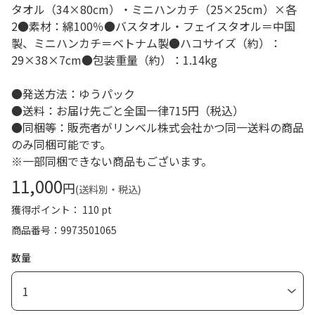
タオル（34×80cm）・ミニハンカチ（25×25cm）×各
2●素材：綿100％●バスタオル・フェイスタオル＝中国
製、ミニハンカチ＝ベトナム製●ハコサイズ（約）：
29×38×7cm●包装重量（約）：1.14kg
●発送方法：ゆうパック
●送料：お届け先ごと全国一律715円（税込）
●同梱等：販売者がリンベル株式会社かつ同一送料の商品
のみ同梱可能です。
※一部同梱できない商品もございます。
11,000
円
(送料別・税込)
獲得ポイント： 110 pt
商品番号
9973501065
数量
1