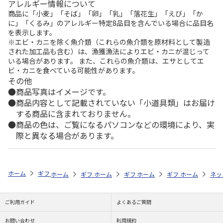
アレルギー情報について
商品に「小麦」「そば」「卵」「乳」「落花生」「えび」「か
に」「くるみ」のアレルギー特定8品目を含んでいる場合に品目名
を表示します。
※エビ・カニを除く魚介類（これらの魚介類を原材料として製造
された加工品も含む）は、漁獲漁法によりエビ・カニが混じって
いる場合があります。 また、これらの魚介類は、エサとしてエ
ビ・カニを食べている可能性があります。
その他
商品写真はイメージです。
商品内容として記載されていない「小道具類」はお届け
する商品に含まれておりません。
商品の色は、ご覧になるパソコンなどの環境により、実
際と異なる場合があります。
ホーム
ギフト通販
内祝い・お返し
結婚内祝い
プリマ ロゼッタ
ホーム
ギフト通販
ホーム
内祝い・お返し
ギフト通販
ホーム
内祝い・お返し
ギフト通販
結婚内祝い
ホーム
内祝
ネッ
予
ご利用ガイド
よくあるご質問
お問い合わせ
利用規約