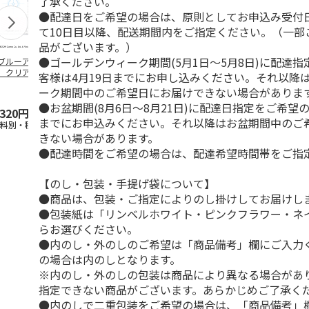
了承ください。
●配達日をご希望の場合は、原則としてお申込み受付
て10日目以降、配送期間内をご指定ください。（一部
品がございます。）
●ゴールデンウィーク期間(5月1日～5月8日)に配達
ブルーアーカイ
アニメ『ジョジョの
水森亜土／ステッカ
リラックマ／
」クリアファイル
奇妙な冒険 黄金の
ーセット
ケース
客様は4月19日までにお申し込みください。それ以降
ステッカーセット
風』チョコラータと
ーク期間中のご希望日にお届けできない場合がありま
セッ
5.0
…
（7）
5.0
（6）
●お盆期間(8月6日～8月21日)に配達日指定をご希望の
,320円
1,969円
600円
1,100円
までにお申込みください。それ以降はお盆期間中のご
送料別・税込)
(送料別・税込)
(送料別・税込)
(送料別・税込
きない場合があります。
●配達時間をご希望の場合は、配達希望時間帯をご指
【のし・包装・手提げ袋について】
●商品は、包装・ご指定によりのし掛けしてお届けし
●包装紙は「リンベルホワイト・ピンクフラワー・ネ
らお選びください。
●内のし・外のしのご希望は「商品備考」欄にご入力
の場合は内のしとなります。
※内のし・外のしの包装は商品により異なる場合があ
指定できない商品がございます。あらかじめご了承く
●内のしで二重包装をご希望の場合は、「商品備考」