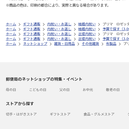
※商品の色は、印刷の都合により、実際と異なる場合があります。
ホーム
ギフト通販
内祝い・お返し
結婚内祝い
プリマ ロゼッ
ホーム
ギフト通販
内祝い・お返し
結婚内祝い
予算で探す（3,00
ホーム
ギフト通販
内祝い・お返し
出産内祝い
プリマ ロゼッ
ホーム
ギフト通販
内祝い・お返し
出産内祝い
予算で探す（3,00
ホーム
ネットショップ
雑貨・日用品
その他雑貨
布製品
プ
郵便局のネットショップの特集・イベント
母の日
こどもの日
父の日
お中元
敬老の日
ストアから探す
切手・はがきストア
ギフトストア
食品・グルメストア