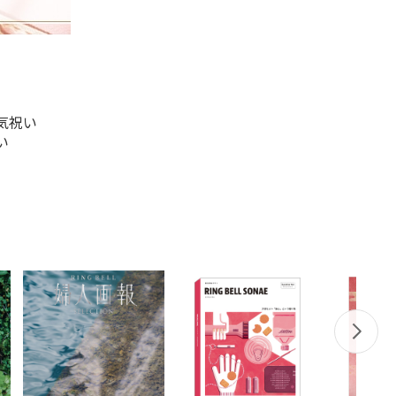
気祝い
い