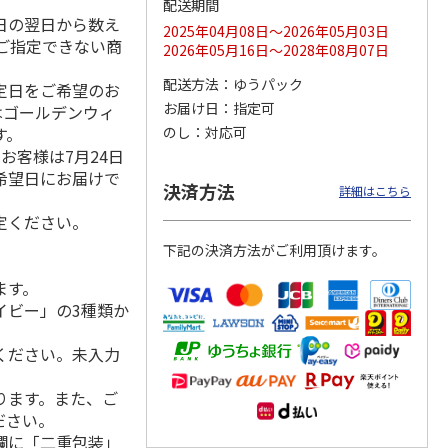
配送期間
日の翌日から数え
2025年04月08日～2026年05月03日
ご指定できない商
2026年05月16日～2028年08月07日
配送方法
ゆうパック
指定日をご希望のお
マルチ
令和八年七月場所
リラックマ／クリア
「犬夜叉」アクリル
優勝力士純金製小判
ファイル３点セット
ジオラマスタンド
お届け日
指定可
はゴールデンウィ
【安青錦】
（殺生丸）
す。
のし
対応可
5.0
（4）
お客様は7月24日
605,000円
750円
3,300円
希望日にお届けで
)
(送料・税込)
(送料別・税込)
(送料別・税込)
決済方法
詳細はこちら
定ください。
下記の決済方法がご利用頂けます。
ます。
イビー」の3種類か
ください。未入力
ります。また、ご
ださい。
欄に「二重包装」