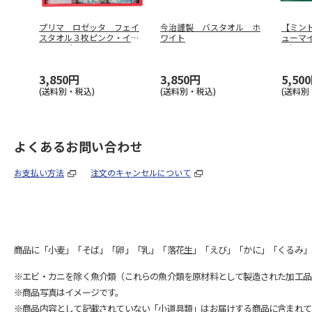
プリマ ロゼッタ フェイ
今治謹製 バスタオル ホ
【ミン
スタオル３枚ピンク・イエ
ワイト
ューマ
ロー・ブル
…
ー） 
3,850円
3,850円
5,50
(送料別・税込)
(送料別・税込)
(送料別
よくあるお問い合わせ
お支払い方法
注文のキャンセルについて
商品に「小麦」「そば」「卵」「乳」「落花生」「えび」「かに」「くるみ」
※エビ・カニを除く魚介類（これらの魚介類を原材料として製造された加工品
※商品写真はイメージです。
※商品内容として記載されていない「小道具類」はお届けする商品に含まれて