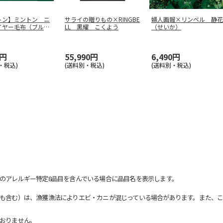
トン】ミントン ニ
サライの贈りもの×RINGBE
婦人画報×リンベル 静花
イヤー毛布（ブル
LL 黒耀 こくよう
（せいか）
ＭＮＰ
…
0円
55,990円
6,490円
・税込)
(送料別・税込)
(送料別・税込)
のアレルギー特定8品目を含んでいる場合に品目名を表示します。
も含む）は、漁獲漁法によりエビ・カニが混じっている場合があります。また、こ
おりません。