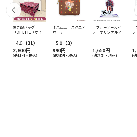
置き配バッグ
水森亜土／スクエア
「ブルーアーカイ
「
「OITETTE（オイテ
ポーチ
ブ」オリジナルアク
ブ
ッテ）」
リルスタンド（イロ
&
4.0
（31）
5.0
（3）
ハ）
2,800円
990円
1,650円
1
(送料別・税込)
(送料別・税込)
(送料別・税込)
(