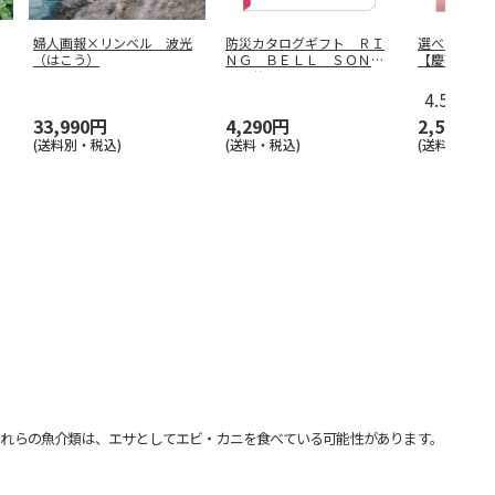
婦人画報×リンベル 波光
防災カタログギフト ＲＩ
選べるギフ
（はこう）
ＮＧ ＢＥＬＬ ＳＯＮＡ
【慶事用】
Ｅ サンシ
…
4.5
（2）
33,990円
4,290円
2,590円
(送料別・税込)
(送料・税込)
(送料・税込)
れらの魚介類は、エサとしてエビ・カニを食べている可能性があります。