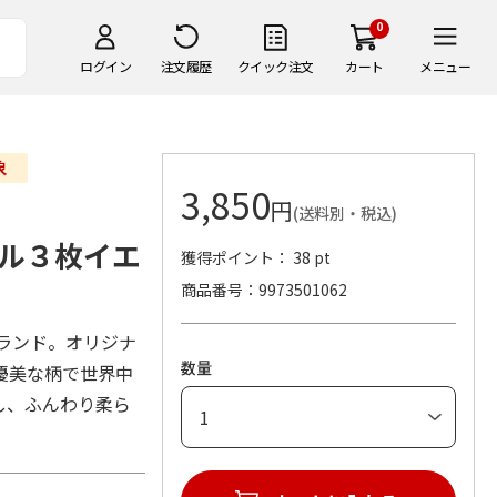
0
ログイン
注文履歴
クイック注文
カート
メニュー
3,850
円
(送料別・税込)
ル３枚イエ
獲得ポイント： 38 pt
商品番号
9973501062
ルブランド。オリジナ
数量
優美な柄で世界中
し、ふんわり柔ら