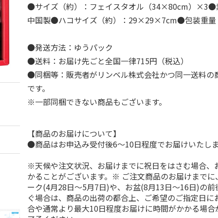
●サイズ（約）：フェイスタオル（34×80cm）×3●
中国製●ハコサイズ（約）：29×29×7cm●包装重量（
●発送方法：ゆうパック
●送料：お届け先ごと全国一律715円（税込）
●同梱等：販売者がリンベル株式会社かつ同一送料の
です。
※一部同梱できない商品もございます。
【商品のお届けについて】
●商品はお申込み受付後6～10日程度でお届けいたし
※天候や注文状況、お届けまでに祝日をはさむ場合、
かることがございます。※ ご注文商品のお届けまでに
ーク(4月28日～5月7日)や、お盆(8月13日～16日)
ぐ場合は、商品の出荷の都合上、ご希望のご指定日に
合や通常より最大10日程度お届けに時間がかかる場合