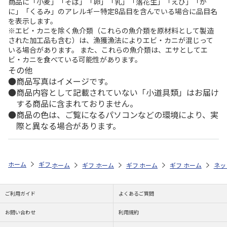
商品に「小麦」「そば」「卵」「乳」「落花生」「えび」「か
に」「くるみ」のアレルギー特定8品目を含んでいる場合に品目名
を表示します。
※エビ・カニを除く魚介類（これらの魚介類を原材料として製造
された加工品も含む）は、漁獲漁法によりエビ・カニが混じって
いる場合があります。 また、これらの魚介類は、エサとしてエ
ビ・カニを食べている可能性があります。
その他
商品写真はイメージです。
商品内容として記載されていない「小道具類」はお届け
する商品に含まれておりません。
商品の色は、ご覧になるパソコンなどの環境により、実
際と異なる場合があります。
ホーム
ギフト通販
内祝い・お返し
結婚内祝い
祝七宝 フェイス
ホーム
ギフト通販
ホーム
内祝い・お返し
ギフト通販
ホーム
内祝い・お返し
ギフト通販
結婚内祝い
ホーム
内祝
ネッ
予
ご利用ガイド
よくあるご質問
お問い合わせ
利用規約