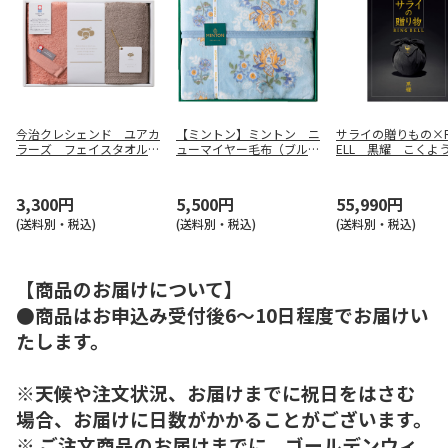
今治クレシェンド ユアカ
【ミントン】ミントン ニ
サライの贈りもの×R
ラーズ フェイスタオル２
ューマイヤー毛布（ブル
ELL 黒耀 こくよ
枚 テラコッタ＆カカオ
ー） ＭＮＰＥ２０５０１
3,300円
5,500円
55,990円
(送料別・税込)
(送料別・税込)
(送料別・税込)
【商品のお届けについて】
●商品はお申込み受付後6～10日程度でお届けい
たします。
※天候や注文状況、お届けまでに祝日をはさむ
場合、お届けに日数がかかることがございます。
※ ご注文商品のお届けまでに、ゴールデンウィ