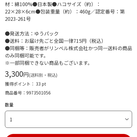
材：綿100%●日本製●ハコサイズ（約）：
22×28×6cm●包装重量（約）：460g／認定番号：第
2023-261号
●発送方法：ゆうパック
●送料：お届け先ごと全国一律715円（税込）
●同梱等：販売者がリンベル株式会社かつ同一送料の商品
のみ同梱可能です。
※一部同梱できない商品もございます。
3,300
円
(送料別・税込)
獲得ポイント： 33 pt
商品番号
9973501056
数量
1