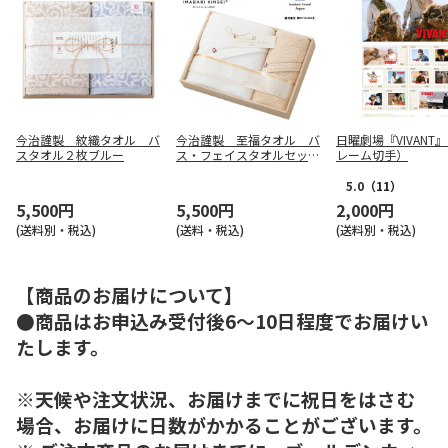
今治謹製 紋織タオル バ
今治謹製 至福タオル バ
日曜劇場『VIVANT
スタオル２枚ブルー
ス・フェイスタオルセット
レーム切手）
Ａ【慶事用】
5.0
（11）
5,500円
5,500円
2,000円
(送料別・税込)
(送料・税込)
(送料別・税込)
【商品のお届けについて】
●商品はお申込み受付後6～10日程度でお届けい
たします。
※天候や注文状況、お届けまでに祝日をはさむ
場合、お届けに日数がかかることがございます。