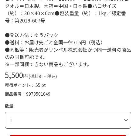
タオル＝日本製、木箱＝中国・日本製●ハコサイズ
（約）：30×40×6cm●包装重量（約）：1kg／認定番
号：第2019-607号
●発送方法：ゆうパック
●送料：お届け先ごと全国一律715円（税込）
●同梱等：販売者がリンベル株式会社かつ同一送料の商品
のみ同梱可能です。
※一部同梱できない商品もございます。
5,500
円
(送料別・税込)
獲得ポイント： 55 pt
商品番号
9973501049
数量
1