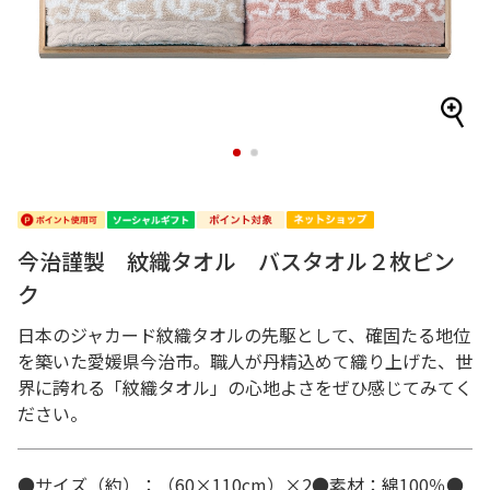
1
2
今治謹製 紋織タオル バスタオル２枚ピン
ク
日本のジャカード紋織タオルの先駆として、確固たる地位
を築いた愛媛県今治市。職人が丹精込めて織り上げた、世
界に誇れる「紋織タオル」の心地よさをぜひ感じてみてく
ださい。
●サイズ（約）：（60×110cm）×2●素材：綿100％●