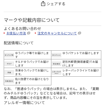
シェアする
マークや記載内容について
よくあるお問い合わせ
お支払い方法
注文のキャンセルについて
配送情報について
ゆうパック等でお届けしま
ゆうパケットでお届けします
す
チルドゆうパックでお届け
定形外郵便(簡易書留)でお届
します
けします
冷凍ゆうパックでお届けし
レターパックライトでお届け
ます。
します
佐川急便でのお届けとなり
ます
なお、「普通ゆうパック」の場合は表示しません。また、「夏期
のみチルドゆうパック」などとなる場合は、記号での表示はせ
ず、商品内容欄にその旨を表示しています。
アレルギー情報について