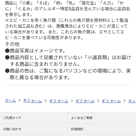
商品に「小麦」「そば」「卵」「乳」「落花生」「えび」「か
に」「くるみ」のアレルギー特定8品目を含んでいる場合に品目名
を表示します。
※エビ・カニを除く魚介類（これらの魚介類を原材料として製造
された加工品も含む）は、漁獲漁法によりエビ・カニが混じって
いる場合があります。 また、これらの魚介類は、エサとしてエ
ビ・カニを食べている可能性があります。
その他
商品写真はイメージです。
商品内容として記載されていない「小道具類」はお届け
する商品に含まれておりません。
商品の色は、ご覧になるパソコンなどの環境により、実
際と異なる場合があります。
ホーム
ギフト通販
内祝い・お返し
結婚内祝い
今治謹製 紋織タ
ホーム
ギフト通販
ホーム
内祝い・お返し
ギフト通販
ホーム
内祝い・お返し
ギフト通販
結婚内祝い
ホーム
内祝
ネッ
予
ご利用ガイド
よくあるご質問
お問い合わせ
利用規約