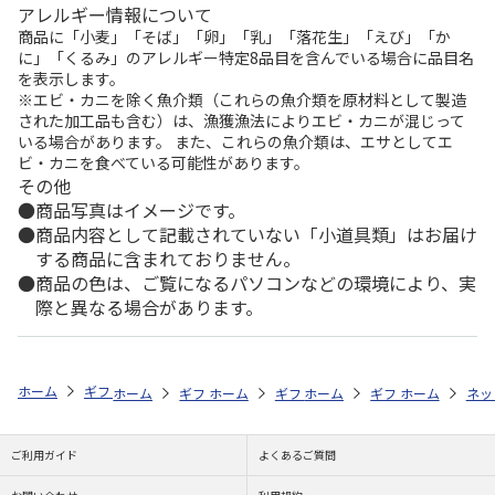
アレルギー情報について
商品に「小麦」「そば」「卵」「乳」「落花生」「えび」「か
に」「くるみ」のアレルギー特定8品目を含んでいる場合に品目名
を表示します。
※エビ・カニを除く魚介類（これらの魚介類を原材料として製造
された加工品も含む）は、漁獲漁法によりエビ・カニが混じって
いる場合があります。 また、これらの魚介類は、エサとしてエ
ビ・カニを食べている可能性があります。
その他
商品写真はイメージです。
商品内容として記載されていない「小道具類」はお届け
する商品に含まれておりません。
商品の色は、ご覧になるパソコンなどの環境により、実
際と異なる場合があります。
ホーム
ギフト通販
内祝い・お返し
結婚内祝い
今治謹製 紋織タ
ホーム
ギフト通販
ホーム
内祝い・お返し
ギフト通販
ホーム
内祝い・お返し
ギフト通販
結婚内祝い
ホーム
内祝
ネッ
予
ご利用ガイド
よくあるご質問