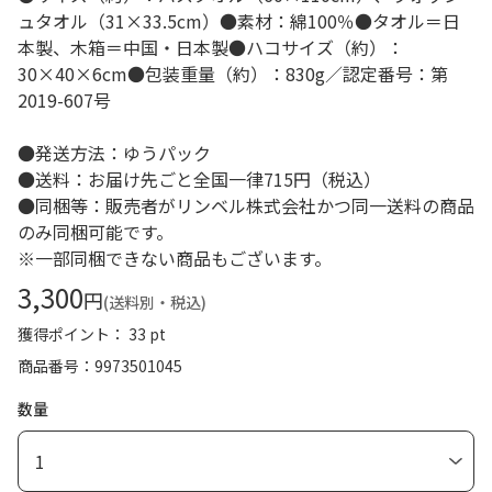
ュタオル（31×33.5cm）●素材：綿100％●タオル＝日
本製、木箱＝中国・日本製●ハコサイズ（約）：
30×40×6cm●包装重量（約）：830g／認定番号：第
2019-607号
●発送方法：ゆうパック
●送料：お届け先ごと全国一律715円（税込）
●同梱等：販売者がリンベル株式会社かつ同一送料の商品
のみ同梱可能です。
※一部同梱できない商品もございます。
3,300
円
(送料別・税込)
獲得ポイント： 33 pt
商品番号
9973501045
数量
1