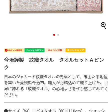
1
2
今治謹製 紋織タオル タオルセットＡピン
ク
日本のジャカード紋織タオルの先駆として、確固たる地位
を築いた愛媛県今治市。職人が丹精込めて織り上げた、世
界に誇れる「紋織タオル」の心地よさをぜひ感じてみてく
ださい。
●サイズ（約）：バスタオル（60×110cm）、ウォッシ