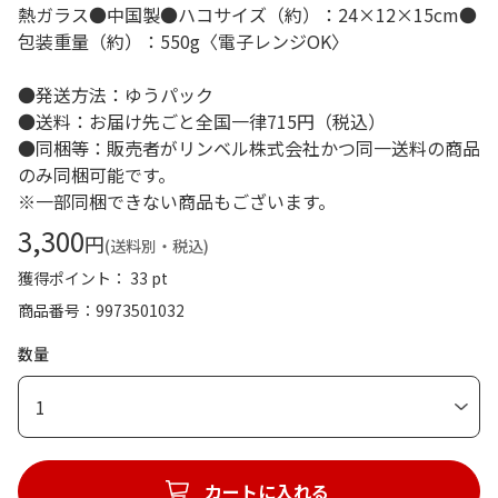
熱ガラス●中国製●ハコサイズ（約）：24×12×15cm●
包装重量（約）：550g〈電子レンジOK〉
●発送方法：ゆうパック
●送料：お届け先ごと全国一律715円（税込）
●同梱等：販売者がリンベル株式会社かつ同一送料の商品
のみ同梱可能です。
※一部同梱できない商品もございます。
3,300
円
(送料別・税込)
獲得ポイント： 33 pt
商品番号
9973501032
数量
1
カートに入れる