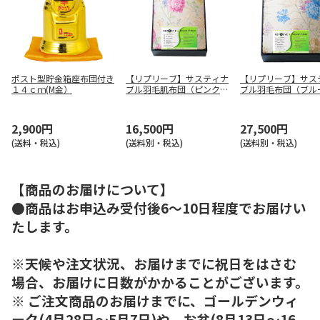
ポスト型貯金箱座布団付き
【リプリーブ】サスティナ
【リプリーブ】サス
１４ｃｍ(M金）
ブル羽毛肌布団（ピンク）
ブル羽毛布団（ブ
ＫＡＲ－１５００７ Ｐ
ＫＡＲ－２５００７
Ｉ
2,900円
16,500円
27,500円
(送料・税込)
(送料別・税込)
(送料別・税込)
【商品のお届けについて】
●商品はお申込み受付後6～10日程度でお届けい
たします。
※天候や注文状況、お届けまでに祝日をはさむ
場合、お届けに日数がかかることがございます。
※ ご注文商品のお届けまでに、ゴールデンウィ
ーク(4月28日～5月7日)や、お盆(8月13日～16