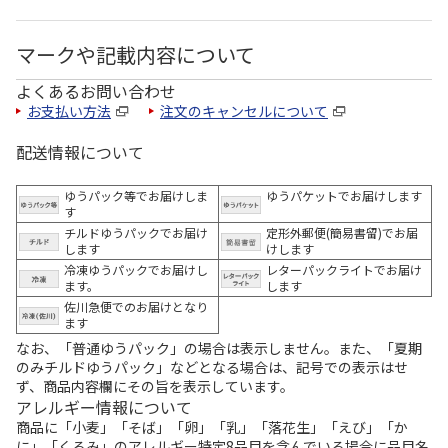
マークや記載内容について
よくあるお問い合わせ
お支払い方法
注文のキャンセルについて
配送情報について
ゆうパック等でお届けしま
ゆうパケットでお届けします
す
チルドゆうパックでお届け
定形外郵便(簡易書留)でお届
します
けします
冷凍ゆうパックでお届けし
レターパックライトでお届け
ます。
します
佐川急便でのお届けとなり
ます
なお、「普通ゆうパック」の場合は表示しません。また、「夏期
のみチルドゆうパック」などとなる場合は、記号での表示はせ
ず、商品内容欄にその旨を表示しています。
アレルギー情報について
商品に「小麦」「そば」「卵」「乳」「落花生」「えび」「か
に」「くるみ」のアレルギー特定8品目を含んでいる場合に品目名