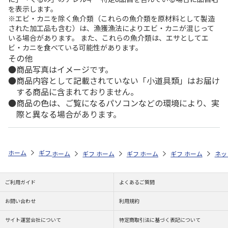
を表示します。
※エビ・カニを除く魚介類（これらの魚介類を原材料として製造
された加工品も含む）は、漁獲漁法によりエビ・カニが混じって
いる場合があります。 また、これらの魚介類は、エサとしてエ
ビ・カニを食べている可能性があります。
その他
商品写真はイメージです。
商品内容として記載されていない「小道具類」はお届け
する商品に含まれておりません。
商品の色は、ご覧になるパソコンなどの環境により、実
際と異なる場合があります。
ホーム
ギフト通販
内祝い・お返し
結婚内祝い
耐熱ペアティーセ
ホーム
ギフト通販
ホーム
内祝い・お返し
ギフト通販
ホーム
内祝い・お返し
ギフト通販
結婚内祝い
ホーム
内祝
ネッ
予
ご利用ガイド
よくあるご質問
お問い合わせ
利用規約
サイト運営会社について
特定商取引法に基づく表記について