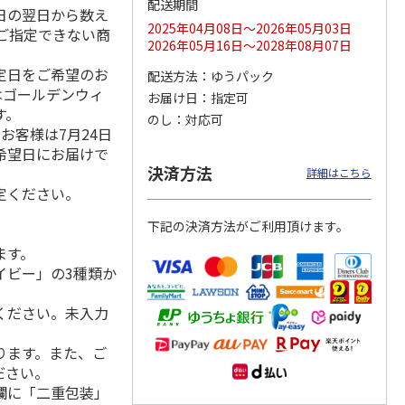
配送期間
日の翌日から数え
2025年04月08日～2026年05月03日
ご指定できない商
2026年05月16日～2028年08月07日
指定日をご希望のお
配送方法
ゆうパック
りドリ
コーデュロイ生地ラ
マスコット付箸・箸
八角形ステンレスマ
はゴールデンウィ
ハロー
ンチバッグ ハロー
置きセット 21cm 干
グボトル 500ml リ
お届け日
指定可
5MC
キティ KCOB2
支箸 ポムポムプ
…
ラックマ リラッ
…
す。
のし
対応可
お客様は7月24日
2,200円
1,320円
4,510円
希望日にお届けで
)
(送料別・税込)
(送料別・税込)
(送料別・税込)
決済方法
詳細はこちら
定ください。
下記の決済方法がご利用頂けます。
ます。
イビー」の3種類か
ください。未入力
ります。また、ご
ださい。
欄に「二重包装」