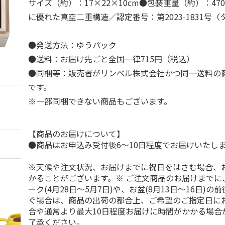
サイズ（約）：17×22×10cm●包装重量（約）：47
に優れた真空二重構造／認定番号：第2023-1831号〈
●発送方法：ゆうパック
●送料：お届け先ごと全国一律715円（税込）
●同梱等：販売者がリンベル株式会社かつ同一送料の
です。
※一部同梱できない商品もございます。
【商品のお届けについて】
●商品はお申込み受付後6～10日程度でお届けいたし
※天候や注文状況、お届けまでに祝日をはさむ場合、
かることがございます。※ ご注文商品のお届けまでに
ーク(4月28日～5月7日)や、お盆(8月13日～16日)
ぐ場合は、商品の出荷の都合上、ご希望のご指定日に
合や通常より最大10日程度お届けに時間がかかる場合
了承ください。