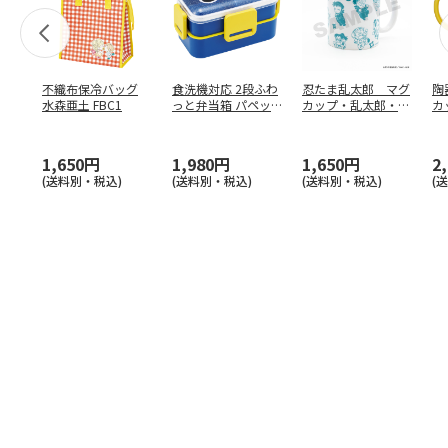
不織布保冷バッグ
食洗機対応 2段ふわ
忍たま乱太郎 マグ
陶
水森亜土 FBC1
っと弁当箱 パペッ
カップ・乱太郎・き
カ
トスンスン PFLW
…
り丸・しんべヱ・山
リ
田伝
…
1,650円
1,980円
1,650円
2
(送料別・税込)
(送料別・税込)
(送料別・税込)
(