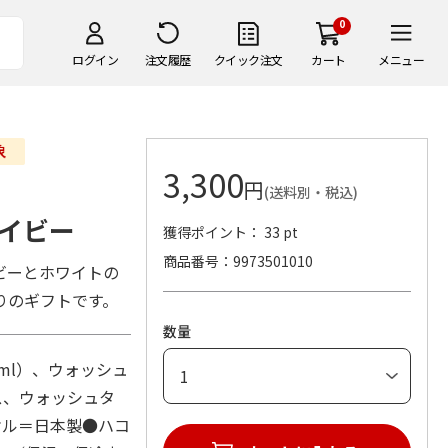
0
ログイン
注文履歴
クイック注文
カート
メニュー
3,300
円
(送料別・税込)
イビー
獲得ポイント： 33 pt
商品番号
9973501010
ビーとホワイトの
りのギフトです。
数量
0ml）、ウォッシュ
ス、ウォッシュタ
オル＝日本製●ハコ