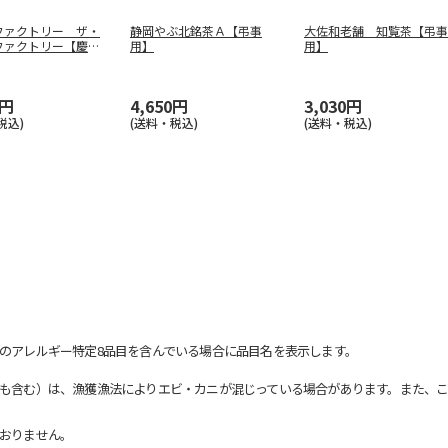
ファクトリー ザ・
静岡やぶ北銘茶Ａ【弔事
大佐和老舗 知覧茶【弔事
ファクトリー【慶事
用】
用】
0円
4,650円
3,030円
税込)
(送料・税込)
(送料・税込)
のアレルギー特定8品目を含んでいる場合に品目名を表示します。
も含む）は、漁獲漁法によりエビ・カニが混じっている場合があります。また、こ
おりません。