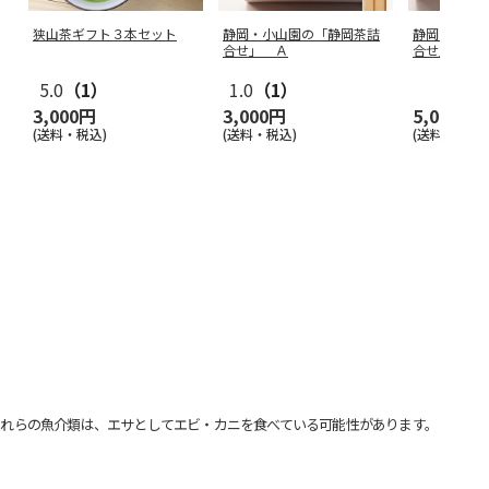
狭山茶ギフト３本セット
静岡・小山園の「静岡茶詰
静岡・小山
合せ」 Ａ
合せ」 Ｂ
5.0
（1）
1.0
（1）
3,000円
3,000円
5,000円
(送料・税込)
(送料・税込)
(送料・税込)
れらの魚介類は、エサとしてエビ・カニを食べている可能性があります。