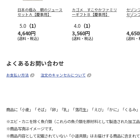
日本の極み 朝のジュース
カゴメ すこやかファミリ
セゾン
セットＡ【慶事用】
ーギフトＢ【慶事用】
セゾン
用】
5.0
（1）
4.0
（1）
4,640円
3,560円
4,65
(送料・税込)
(送料・税込)
(送料・
よくあるお問い合わせ
お支払い方法
注文のキャンセルについて
商品に「小麦」「そば」「卵」「乳」「落花生」「えび」「かに」「くるみ」
※エビ・カニを除く魚介類（これらの魚介類を原材料として製造された加工品
※商品写真はイメージです。
※商品内容として記載されていない「小道具類」はお届けする商品に含まれて