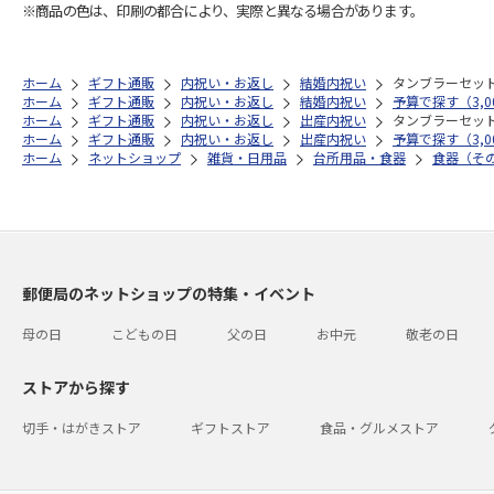
※商品の色は、印刷の都合により、実際と異なる場合があります。
ホーム
ギフト通販
内祝い・お返し
結婚内祝い
タンブラーセッ
ホーム
ギフト通販
内祝い・お返し
結婚内祝い
予算で探す（3,00
ホーム
ギフト通販
内祝い・お返し
出産内祝い
タンブラーセッ
ホーム
ギフト通販
内祝い・お返し
出産内祝い
予算で探す（3,00
ホーム
ネットショップ
雑貨・日用品
台所用品・食器
食器（そ
郵便局のネットショップの特集・イベント
母の日
こどもの日
父の日
お中元
敬老の日
ストアから探す
切手・はがきストア
ギフトストア
食品・グルメストア