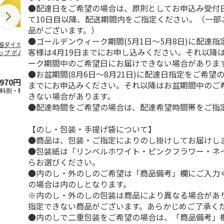
●配達日をご希望の場合は、原則としてお申込み受付
て10日目以降、配送期間内をご指定ください。（一部
品がございます。）
●ゴールデンウィーク期間(5月1日～5月8日)に配達
器ダイカットマグ
抗菌食洗機対応 ふ
ふわっとフタタイト
マスコット入
客様は4月19日までにお申し込みください。それ以降
ップ ポムポムプ
わっと弁当箱 530ml
ランチボックス角型
ンクボトル 
ン CHMGD4
水森亜土 PF
…
パペットスンスン
キティ PSPR
ーク期間中のご希望日にお届けできない場合がありま
R
…
●お盆期間(8月6日～8月21日)に配達日指定をご希望の
,970円
1,760円
1,485円
3,300円
までにお申込みください。それ以降はお盆期間中のご
送料別・税込)
(送料別・税込)
(送料別・税込)
(送料別・税込
きない場合があります。
●配達時間をご希望の場合は、配達希望時間帯をご指
【のし・包装・手提げ袋について】
●商品は、包装・ご指定によりのし掛けしてお届けし
●包装紙は「リンベルホワイト・ピンクフラワー・ネ
らお選びください。
●内のし・外のしのご希望は「商品備考」欄にご入力
の場合は内のしとなります。
※内のし・外のしの包装は商品により異なる場合があ
指定できない商品がございます。あらかじめご了承く
●内のしで二重包装をご希望の場合は、「商品備考」