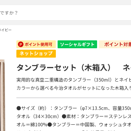
ネイビー
タンブラーセット（木箱入） ネ
実用的な真空二重構造のタンブラー（350ml）とネイ
カラーから選べる今治タオルがセットになった木箱入
●サイズ（約）：タンブラー（φ7×13.5cm、容量35
タオル（34×30cm）●素材：タンブラー＝ステンレ
オル＝綿100%●タンブラー＝中国製、ウォッシュタ