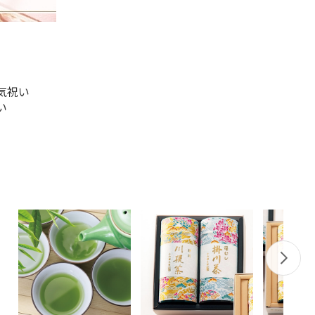
気祝い
い