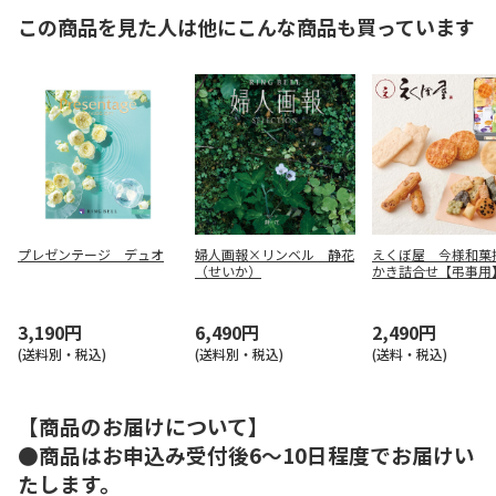
この商品を見た人は他にこんな商品も買っています
プレゼンテージ デュオ
婦人画報×リンベル 静花
えくぼ屋 今様和菓
（せいか）
かき詰合せ【弔事用
3,190円
6,490円
2,490円
(送料別・税込)
(送料別・税込)
(送料・税込)
【商品のお届けについて】
●商品はお申込み受付後6～10日程度でお届けい
たします。