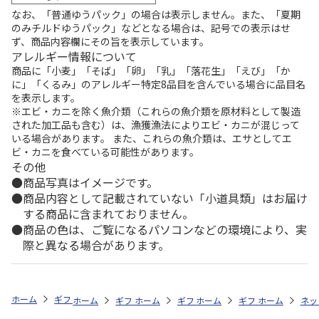
なお、「普通ゆうパック」の場合は表示しません。また、「夏期
のみチルドゆうパック」などとなる場合は、記号での表示はせ
ず、商品内容欄にその旨を表示しています。
アレルギー情報について
商品に「小麦」「そば」「卵」「乳」「落花生」「えび」「か
に」「くるみ」のアレルギー特定8品目を含んでいる場合に品目名
を表示します。
※エビ・カニを除く魚介類（これらの魚介類を原材料として製造
された加工品も含む）は、漁獲漁法によりエビ・カニが混じって
いる場合があります。 また、これらの魚介類は、エサとしてエ
ビ・カニを食べている可能性があります。
その他
商品写真はイメージです。
商品内容として記載されていない「小道具類」はお届け
する商品に含まれておりません。
商品の色は、ご覧になるパソコンなどの環境により、実
際と異なる場合があります。
ホーム
ギフト通販
内祝い・お返し
結婚内祝い
ストウブ ボウル
ホーム
ギフト通販
ホーム
内祝い・お返し
ギフト通販
ホーム
内祝い・お返し
ギフト通販
結婚内祝い
ホーム
内祝
ネッ
予