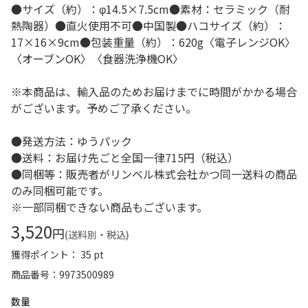
●サイズ（約）：φ14.5×7.5cm●素材：セラミック（耐
熱陶器）●直火使用不可●中国製●ハコサイズ（約）：
17×16×9cm●包装重量（約）：620g〈電子レンジOK〉
〈オーブンOK〉〈食器洗浄機OK〉
※本商品は、輸入品のためお届けまでに時間がかかる場合
がございます。予めご了承ください。
●発送方法：ゆうパック
●送料：お届け先ごと全国一律715円（税込）
●同梱等：販売者がリンベル株式会社かつ同一送料の商品
のみ同梱可能です。
※一部同梱できない商品もございます。
3,520
円
(送料別・税込)
獲得ポイント： 35 pt
商品番号
9973500989
数量