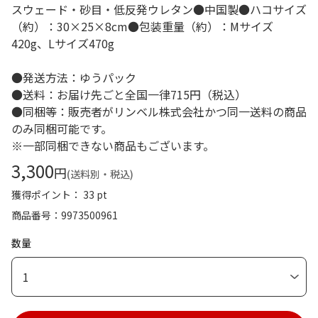
スウェード・砂目・低反発ウレタン●中国製●ハコサイズ
（約）：30×25×8cm●包装重量（約）：Mサイズ
420g、Lサイズ470g
●発送方法：ゆうパック
●送料：お届け先ごと全国一律715円（税込）
●同梱等：販売者がリンベル株式会社かつ同一送料の商品
のみ同梱可能です。
※一部同梱できない商品もございます。
3,300
円
(送料別・税込)
獲得ポイント： 33 pt
商品番号
9973500961
数量
1