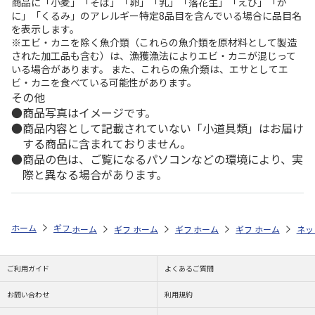
商品に「小麦」「そば」「卵」「乳」「落花生」「えび」「か
に」「くるみ」のアレルギー特定8品目を含んでいる場合に品目名
を表示します。
※エビ・カニを除く魚介類（これらの魚介類を原材料として製造
された加工品も含む）は、漁獲漁法によりエビ・カニが混じって
いる場合があります。 また、これらの魚介類は、エサとしてエ
ビ・カニを食べている可能性があります。
その他
商品写真はイメージです。
商品内容として記載されていない「小道具類」はお届け
する商品に含まれておりません。
商品の色は、ご覧になるパソコンなどの環境により、実
際と異なる場合があります。
ホーム
ギフト通販
内祝い・お返し
結婚内祝い
ウチノ タオルサ
ホーム
ギフト通販
ホーム
内祝い・お返し
ギフト通販
ホーム
内祝い・お返し
ギフト通販
結婚内祝い
ホーム
内祝
ネッ
予
ご利用ガイド
よくあるご質問
お問い合わせ
利用規約