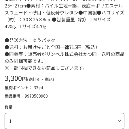
25～27cm●素材：パイル生地＝綿、表底＝ポリエステル
スウェード・砂目・低反発ウレタン●中国製●ハコサイズ
（約）：30×25×8cm●包装重量（約）：Mサイズ
420g、Lサイズ470g
●発送方法：ゆうパック
●送料：お届け先ごと全国一律715円（税込）
●同梱等：販売者がリンベル株式会社かつ同一送料の商品
のみ同梱可能です。
※一部同梱できない商品もございます。
3,300
円
(送料別・税込)
獲得ポイント： 33 pt
商品番号
9973500960
数量
1