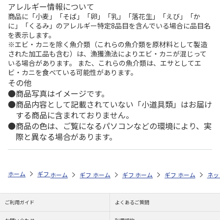
アレルギー情報について
商品に「小麦」「そば」「卵」「乳」「落花生」「えび」「か
に」「くるみ」のアレルギー特定8品目を含んでいる場合に品目名
を表示します。
※エビ・カニを除く魚介類（これらの魚介類を原材料として製造
された加工品も含む）は、漁獲漁法によりエビ・カニが混じって
いる場合があります。 また、これらの魚介類は、エサとしてエ
ビ・カニを食べている可能性があります。
その他
商品写真はイメージです。
商品内容として記載されていない「小道具類」はお届け
する商品に含まれておりません。
商品の色は、ご覧になるパソコンなどの環境により、実
際と異なる場合があります。
ホーム
ギフト通販
内祝い・お返し
結婚内祝い
ウチノ タオルサ
ホーム
ギフト通販
ホーム
内祝い・お返し
ギフト通販
ホーム
内祝い・お返し
ギフト通販
結婚内祝い
ホーム
内祝
ネッ
予
ご利用ガイド
よくあるご質問