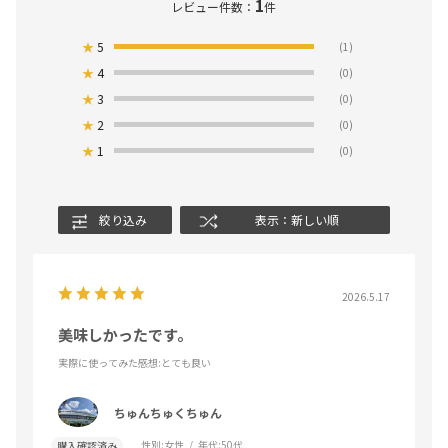
1
レビュー件数：
件
★
5
(1)
★
4
(0)
★
3
(0)
★
2
(0)
★
1
(0)
絞り込み
表示：新しい順
2026.5.17
美味しかったです。
実際に使ってみた感想
:とても良い
ちゅんちゅくちゅん
性別:
女性
年代:
50代
購入確認済み