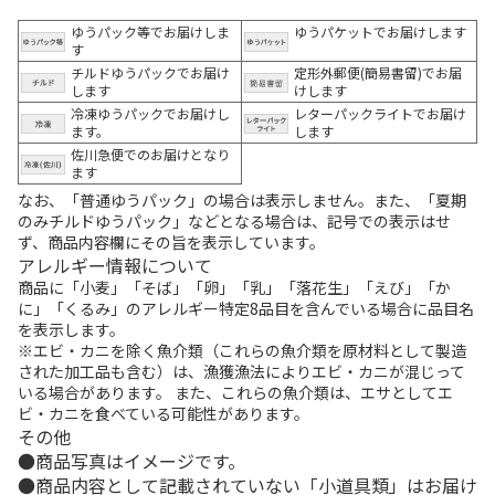
ゆうパック等でお届けしま
ゆうパケットでお届けします
す
チルドゆうパックでお届け
定形外郵便(簡易書留)でお届
します
けします
冷凍ゆうパックでお届けし
レターパックライトでお届け
ます。
します
佐川急便でのお届けとなり
ます
なお、「普通ゆうパック」の場合は表示しません。また、「夏期
のみチルドゆうパック」などとなる場合は、記号での表示はせ
ず、商品内容欄にその旨を表示しています。
アレルギー情報について
商品に「小麦」「そば」「卵」「乳」「落花生」「えび」「か
に」「くるみ」のアレルギー特定8品目を含んでいる場合に品目名
を表示します。
※エビ・カニを除く魚介類（これらの魚介類を原材料として製造
された加工品も含む）は、漁獲漁法によりエビ・カニが混じって
いる場合があります。 また、これらの魚介類は、エサとしてエ
ビ・カニを食べている可能性があります。
その他
商品写真はイメージです。
商品内容として記載されていない「小道具類」はお届け