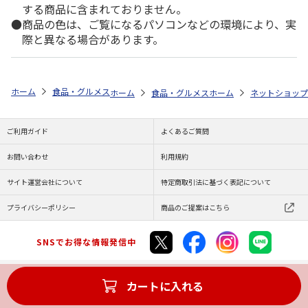
する商品に含まれておりません。
商品の色は、ご覧になるパソコンなどの環境により、実
際と異なる場合があります。
ホーム
食品・グルメストア
郵便局のカタログ
全国カレー祭り 第5
ホーム
食品・グルメストア
ホーム
都道府県から探す
ネットショップ
ご利用ガイド
よくあるご質問
お問い合わせ
利用規約
サイト運営会社について
特定商取引法に基づく表記について
プライバシーポリシー
商品のご提案はこちら
SNSでお得な情報発信中
カートに入れる
Copyright (C) JAPAN POST Co.,Ltd. All Rights Reserved.