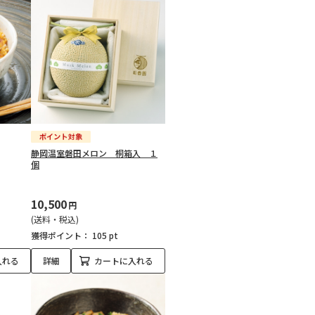
静岡温室磐田メロン 桐箱入 １
個
10,500
円
(送料・税込)
獲得ポイント：
105 pt
入れる
詳細
カートに入れる