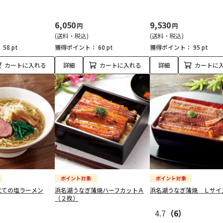
6,050
9,530
円
円
(送料・税込)
(送料・税込)
：
58 pt
獲得ポイント：
60 pt
獲得ポイント：
95 pt
カートに入れる
詳細
カートに入れる
詳細
カートに
立ての塩ラーメン
浜名湖うなぎ蒲焼ハーフカットＡ
浜名湖うなぎ蒲焼 Ｌサイ
（２枚）
4.7
（6）