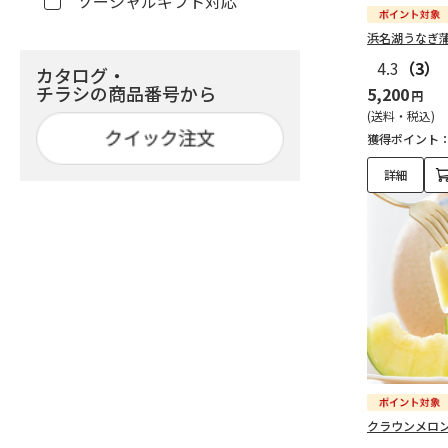
ソーシャルギフト対応
浜名湖うなぎ
4.3
（3）
カタログ・
チラシの商品番号から
5,200
円
(送料・税込)
獲得ポイント
詳細
クラウンメロ