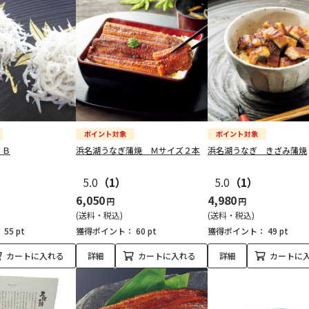
 Ｂ
浜名湖うなぎ蒲焼 Ｍサイズ２本
浜名湖うなぎ きざみ蒲焼
5.0
（1）
5.0
（1）
6,050
4,980
円
円
(送料・税込)
(送料・税込)
：
55 pt
獲得ポイント：
60 pt
獲得ポイント：
49 pt
カートに入れる
詳細
カートに入れる
詳細
カートに