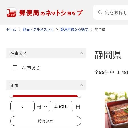
ホーム
食品・グルメストア
都道府県から探す
静岡県
静岡県
在庫状況
在庫あり
全
85
件 中
1-4
価格
円 ～
円