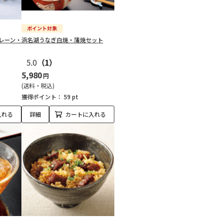
レーン・
浜名湖うなぎ白焼・蒲焼セット
5.0
（1）
5,980
円
(送料・税込)
獲得ポイント：
59 pt
入れる
詳細
カートに入れる