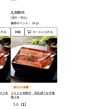
3,980
円
(送料・税込)
獲得ポイント：
39 pt
入れる
詳細
カートに入れる
ズ２本
２０２６年新仔 浜名湖うなぎ蒲
焼２本
5.0
（1）