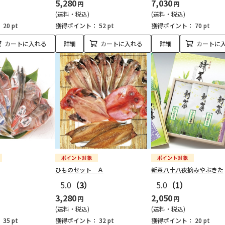
5,280
7,030
円
円
(送料・税込)
(送料・税込)
：
20 pt
獲得ポイント：
52 pt
獲得ポイント：
70 pt
カートに入れる
詳細
カートに入れる
詳細
カートに
ひものセット Ａ
新茶八十八夜摘みやぶきた
5.0
（3）
5.0
（1）
3,280
2,050
円
円
(送料・税込)
(送料・税込)
：
35 pt
獲得ポイント：
32 pt
獲得ポイント：
20 pt