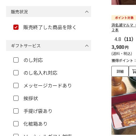
販売状況
浜名湖マルマ
販売終了した商品を除く
２本
4.8
（11
ギフトサービス
3,980
円
(送料・税込)
のし対応
獲得ポイント
詳細
のし名入れ対応
メッセージカードあり
挨拶状
手提げ袋あり
化粧箱あり