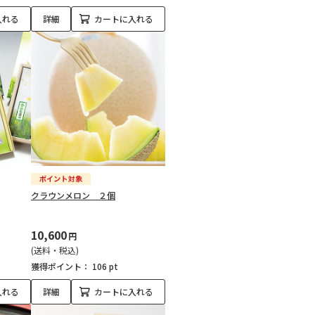
入れる
詳細
カートに入れる
クラウンメロン ２個
10,600
円
(送料・税込)
獲得ポイント：
106 pt
入れる
詳細
カートに入れる