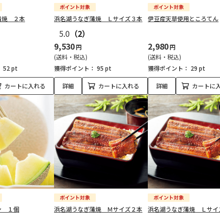
蒲焼 ２本
浜名湖うなぎ蒲焼 Ｌサイズ３本
伊豆産天草使用ところてん
5.0
（2）
9,530
2,980
円
円
(送料・税込)
(送料・税込)
：
52 pt
獲得ポイント：
95 pt
獲得ポイント：
29 pt
カートに入れる
詳細
カートに入れる
詳細
カートに
ン １個
浜名湖うなぎ蒲焼 Ｍサイズ２本
浜名湖うなぎ蒲焼 Ｌサイ