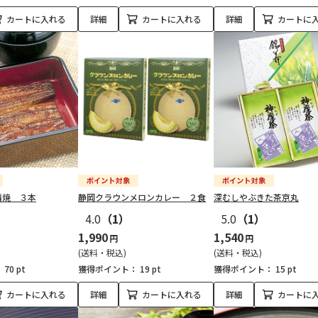
カートに入れる
詳細
カートに入れる
詳細
カートに
蒲焼 ３本
静岡クラウンメロンカレー ２食
深むしやぶきた茶京丸
4.0
（1）
5.0
（1）
1,990
1,540
円
円
(送料・税込)
(送料・税込)
：
70 pt
獲得ポイント：
19 pt
獲得ポイント：
15 pt
カートに入れる
詳細
カートに入れる
詳細
カートに