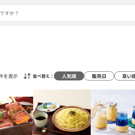
8件
を表示
人気順
販売日
高い
並べ替え：