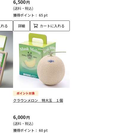
6,500
円
(送料・税込)
獲得ポイント：
65 pt
入れる
詳細
カートに入れる
クラウンメロン 特大玉 １個
6,000
円
(送料・税込)
獲得ポイント：
60 pt