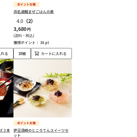
浜名湖鰻まぜごはんの素
4.0
（2）
3,680
円
(送料・税込)
獲得ポイント：
36 pt
入れる
詳細
カートに入れる
ズ３本
伊豆須崎のところてんスイーツセ
ット