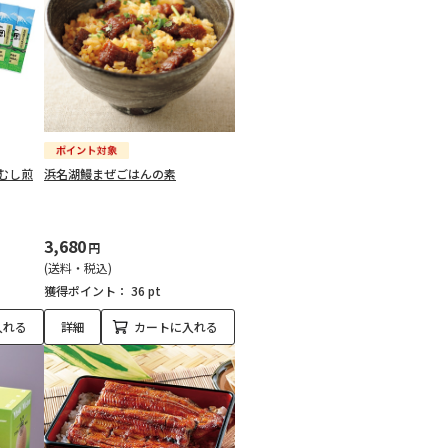
むし煎
浜名湖鰻まぜごはんの素
3,680
円
(送料・税込)
獲得ポイント：
36 pt
入れる
詳細
カートに入れる