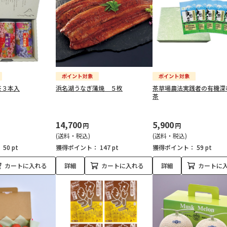
茶３本入
浜名湖うなぎ蒲焼 ５枚
茶草場農法実践者の有機深
茶
14,700
5,900
円
円
(送料・税込)
(送料・税込)
：
50 pt
獲得ポイント：
147 pt
獲得ポイント：
59 pt
カートに入れる
詳細
カートに入れる
詳細
カートに