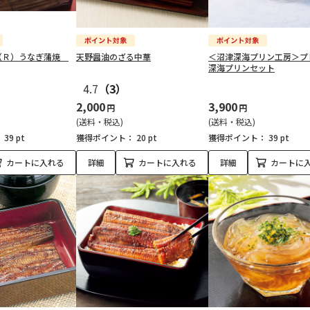
（Ｒ）うなぎ蒲焼
天野醤油のざる中華
＜沼津深海プリン工房＞プ
深海プリンセット
）
4.7
（3）
2,000
3,900
円
円
(送料・税込)
(送料・税込)
：
39 pt
獲得ポイント：
20 pt
獲得ポイント：
39 pt
カートに入れる
詳細
カートに入れる
詳細
カートに