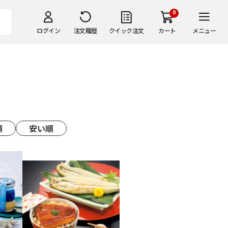
0
ログイン
注文履歴
クイック注文
カート
メニュー
順
安い順