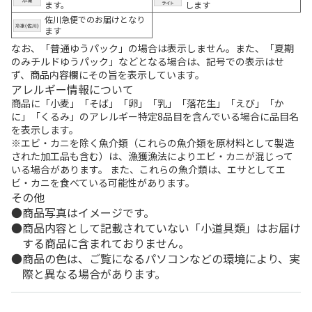
ます。
します
佐川急便でのお届けとなり
ます
なお、「普通ゆうパック」の場合は表示しません。また、「夏期
のみチルドゆうパック」などとなる場合は、記号での表示はせ
ず、商品内容欄にその旨を表示しています。
アレルギー情報について
商品に「小麦」「そば」「卵」「乳」「落花生」「えび」「か
に」「くるみ」のアレルギー特定8品目を含んでいる場合に品目名
を表示します。
※エビ・カニを除く魚介類（これらの魚介類を原材料として製造
された加工品も含む）は、漁獲漁法によりエビ・カニが混じって
いる場合があります。 また、これらの魚介類は、エサとしてエ
ビ・カニを食べている可能性があります。
その他
商品写真はイメージです。
商品内容として記載されていない「小道具類」はお届け
する商品に含まれておりません。
商品の色は、ご覧になるパソコンなどの環境により、実
際と異なる場合があります。