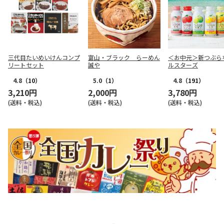
三代目たいめいけんコンプ
富山・ブラック らーめん
＜お中元＞新つぶら
リートセット
誠や
ルスターズ
4.8
（10）
5.0
（1）
4.8
（191）
3,210円
2,000円
3,780円
(送料・税込)
(送料・税込)
(送料・税込)