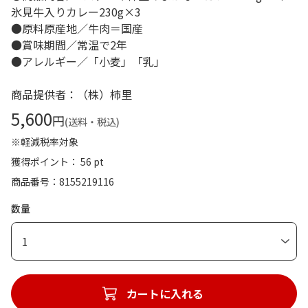
氷見牛入りカレー230g×3
●原料原産地／牛肉＝国産
●賞味期間／常温で2年
●アレルギー／「小麦」「乳」
商品提供者：（株）柿里
5,600
円
(送料・税込)
※軽減税率対象
獲得ポイント： 56 pt
商品番号
8155219116
数量
1
カートに入れる