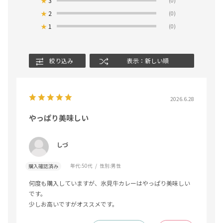
★
3
(0)
★
2
(0)
★
1
(0)
絞り込み
表示：新しい順
2026.6.28
やっぱり美味しい
しづ
年代:
50代
性別:
男性
購入確認済み
何度も購入していますが、氷見牛カレーはやっぱり美味しい
です。
少しお高いですがオススメです。