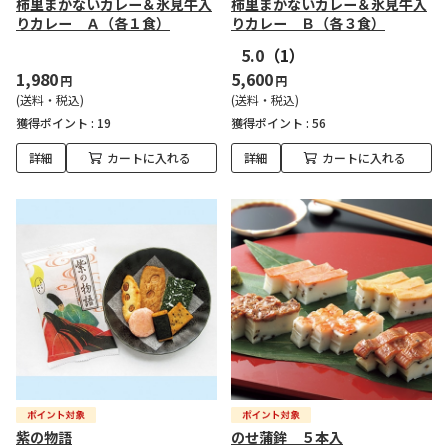
柿里まかないカレー＆氷見牛入
柿里まかないカレー＆氷見牛入
りカレー Ａ（各１食）
りカレー Ｂ（各３食）
5.0
（1）
1,980
5,600
円
円
(送料・税込)
(送料・税込)
獲得ポイント :
19
獲得ポイント :
56
詳細
カートに入れる
詳細
カートに入れる
紫の物語
のせ蒲鉾 ５本入