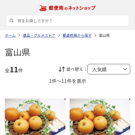
ホーム
食品・グルメストア
都道府県から探す
富山県
富山県
11
並べ替え：
全
件
1件～11件を表示