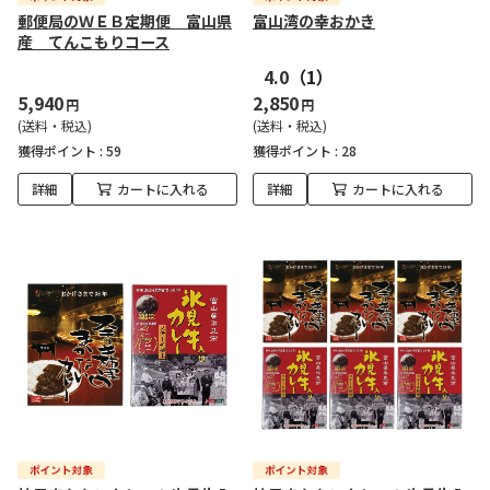
郵便局のＷＥＢ定期便 富山県
富山湾の幸おかき
産 てんこもりコース
4.0
（1）
5,940
2,850
円
円
(送料・税込)
(送料・税込)
獲得ポイント :
59
獲得ポイント :
28
詳細
カートに入れる
詳細
カートに入れる