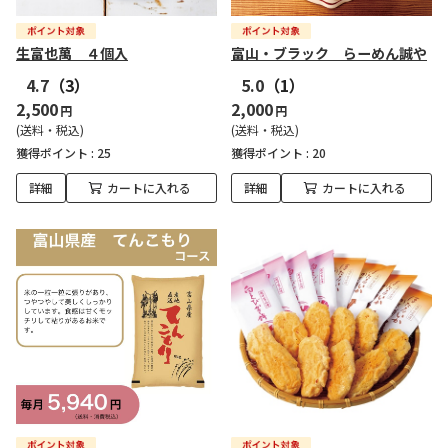
生富也萬 ４個入
富山・ブラック らーめん誠や
4.7
（3）
5.0
（1）
2,500
2,000
円
円
(送料・税込)
(送料・税込)
獲得ポイント :
25
獲得ポイント :
20
詳細
カートに入れる
詳細
カートに入れる