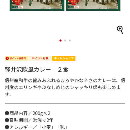
1
2
3
軽井沢欧風カレー ２食
信州産和牛の旨みあふれるまろやかな辛さのカレーは、信
州産のエリンギやぶなしめじのシャッキリ感も楽しめま
す。
●商品内容／200g×2
●賞味期間／常温で2年
●アレルギー／「小麦」「乳」