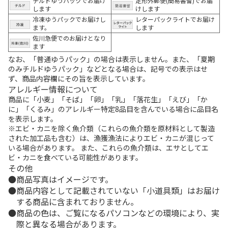
チルドゆうパックでお届け
定形外郵便(簡易書留)でお届
します
けします
冷凍ゆうパックでお届けし
レターパックライトでお届け
ます。
します
佐川急便でのお届けとなり
ます
なお、「普通ゆうパック」の場合は表示しません。また、「夏期
のみチルドゆうパック」などとなる場合は、記号での表示はせ
ず、商品内容欄にその旨を表示しています。
アレルギー情報について
商品に「小麦」「そば」「卵」「乳」「落花生」「えび」「か
に」「くるみ」のアレルギー特定8品目を含んでいる場合に品目名
を表示します。
※エビ・カニを除く魚介類（これらの魚介類を原材料として製造
された加工品も含む）は、漁獲漁法によりエビ・カニが混じって
いる場合があります。 また、これらの魚介類は、エサとしてエ
ビ・カニを食べている可能性があります。
その他
商品写真はイメージです。
商品内容として記載されていない「小道具類」はお届け
する商品に含まれておりません。
商品の色は、ご覧になるパソコンなどの環境により、実
際と異なる場合があります。