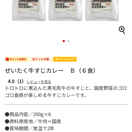
1
2
ぜいたく牛すじカレー Ｂ（６食）
4.0
（1）
レビューを見る
トロトロに煮込んだ黒毛和牛の牛すじと、国産野菜のゴロ
ゴロ食感が楽しめる牛すじカレーです。
●商品内容／200g×6
●原料原産地／牛肉＝国産
●賞味期間／常温で2年