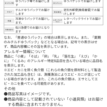
ゆうパック等でお届けしま
ゆうパケットでお届けします
す
チルドゆうパックでお届け
定形外郵便(簡易書留)でお届
します
けします
冷凍ゆうパックでお届けし
レターパックライトでお届け
ます。
します
佐川急便でのお届けとなり
ます
なお、「普通ゆうパック」の場合は表示しません。また、「夏期
のみチルドゆうパック」などとなる場合は、記号での表示はせ
ず、商品内容欄にその旨を表示しています。
アレルギー情報について
商品に「小麦」「そば」「卵」「乳」「落花生」「えび」「か
に」「くるみ」のアレルギー特定8品目を含んでいる場合に品目名
を表示します。
※エビ・カニを除く魚介類（これらの魚介類を原材料として製造
された加工品も含む）は、漁獲漁法によりエビ・カニが混じって
いる場合があります。 また、これらの魚介類は、エサとしてエ
ビ・カニを食べている可能性があります。
その他
商品写真はイメージです。
商品内容として記載されていない「小道具類」はお届け
する商品に含まれておりません。