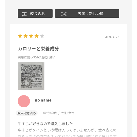
絞り込み
表示：新しい順
2026.4.23
カロリーと栄養成分
実際に使ってみた感想
:良い
no name
年代:
40代
性別:
女性
購入確認済み
牛すじが好きなので購入しました
牛すじがメインという程は入ってはいませんが、食べ応えの
ある大きさの野菜も入ってバランスが良い商品だと思います