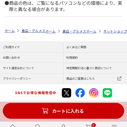
商品の色は、ご覧になるパソコンなどの環境により、実
際と異なる場合があります。
ホーム
食品・グルメストア
郵便局のカタログ
全国カレー祭り 第5
ホーム
食品・グルメストア
ホーム
都道府県から探す
ネットショップ
ご利用ガイド
よくあるご質問
お問い合わせ
利用規約
サイト運営会社について
特定商取引法に基づく表記について
プライバシーポリシー
商品のご提案はこちら
SNSでお得な情報発信中
カートに入れる
Copyright (C) JAPAN POST Co.,Ltd. All Rights Reserved.
0