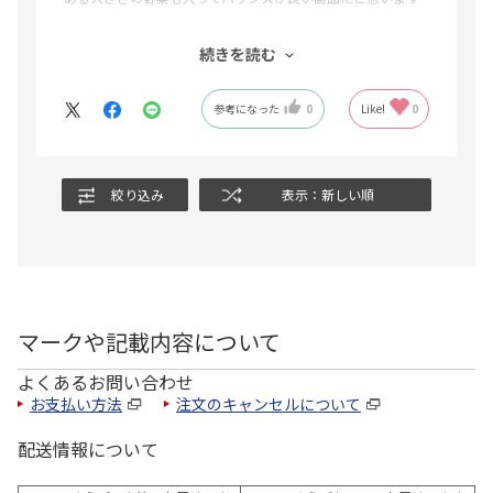
購入前にカロリーや成分が確認できたらもっと商品を選びや
続きを読む
すいです
参考になった
0
Like!
0
ちなみにこちらの商品１袋200g
200kcal
タンパク質:7.5g
脂質:9.5g
絞り込み
表示：新しい順
炭水化物:21.5g
食塩相当量:2.1g
でした
意外と低カロリーで嬉しいです
マークや記載内容について
よくあるお問い合わせ
お支払い方法
注文のキャンセルについて
配送情報について