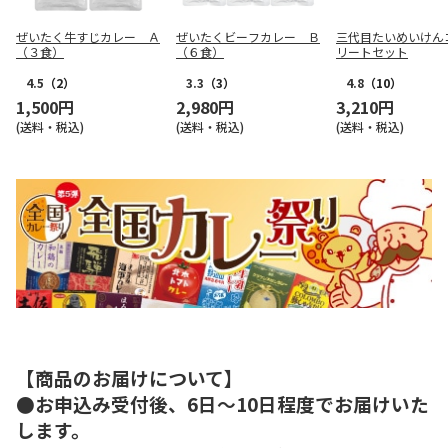
ぜいたく牛すじカレー Ａ
ぜいたくビーフカレー Ｂ
三代目たいめいけん
（３食）
（６食）
リートセット
4.5
（2）
3.3
（3）
4.8
（10）
1,500円
2,980円
3,210円
(送料・税込)
(送料・税込)
(送料・税込)
【商品のお届けについて】
●お申込み受付後、6日～10日程度でお届けいた
します。