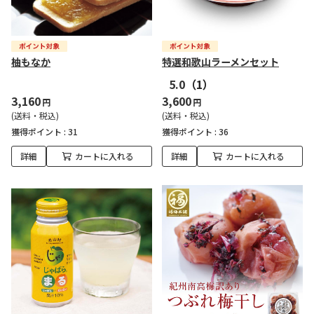
柚もなか
特選和歌山ラーメンセット
5.0
（1）
3,160
3,600
円
円
(送料・税込)
(送料・税込)
獲得ポイント :
31
獲得ポイント :
36
詳細
カートに入れる
詳細
カートに入れる