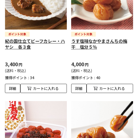
紀の国仕立てビーフカレー・ハ
うす塩味なかやまさんちの梅
ヤシ 各３食
干 塩分５％
3,400
4,000
円
円
(送料・税込)
(送料・税込)
獲得ポイント :
34
獲得ポイント :
40
詳細
カートに入れる
詳細
カートに入れる