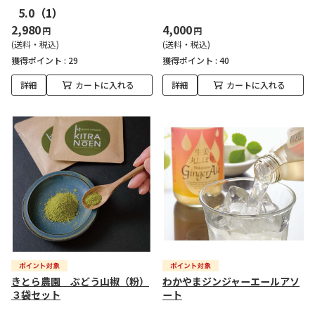
5.0
（1）
2,980
4,000
円
円
(送料・税込)
(送料・税込)
獲得ポイント :
29
獲得ポイント :
40
詳細
カートに入れる
詳細
カートに入れる
きとら農園 ぶどう山椒（粉）
わかやまジンジャーエールアソ
３袋セット
ート