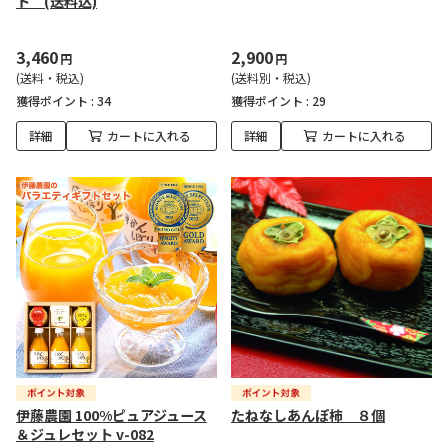
ト (送料込)
3,460
2,900
円
円
(送料・税込)
(送料別・税込)
獲得ポイント :
34
獲得ポイント :
29
詳細
カートに入れる
詳細
カートに入れる
伊藤農園 100%ピュアジュース
たねなしあんぽ柿 ８個
＆ジュレセット v-082