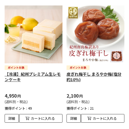
【冷凍】紀州プレミアム生レモ
皮ぎれ梅干し まろやか梅(塩分
ンケーキ
約10％)
4,950
2,100
円
円
(送料別・税込)
(送料別・税込)
獲得ポイント :
49
獲得ポイント :
21
詳細
カートに入れる
詳細
カートに入れる