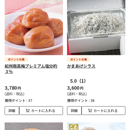
紀州南高梅プレミアム塩分約
かまあげシラス
３％
5.0
（1）
3,780
3,600
円
円
(送料・税込)
(送料・税込)
獲得ポイント :
37
獲得ポイント :
36
詳細
カートに入れる
詳細
カートに入れる