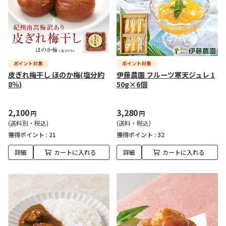
皮ぎれ梅干し ほのか梅(塩分約
伊藤農園 フルーツ寒天ジュレ 1
8％)
50g×6個
2,100
3,280
円
円
(送料別・税込)
(送料・税込)
獲得ポイント :
21
獲得ポイント :
32
詳細
カートに入れる
詳細
カートに入れる