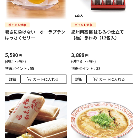
暑さに負けない オーラプテン
紀州南高梅 はちみつ仕立て
はっさくゼリー
【極】きわみ（12包入）
5,590
3,888
円
円
(送料・税込)
(送料別・税込)
獲得ポイント :
55
獲得ポイント :
38
詳細
カートに入れる
詳細
カートに入れる