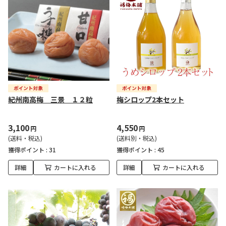
紀州南高梅 三景 １２粒
梅シロップ2本セット
3,100
4,550
円
円
(送料・税込)
(送料別・税込)
獲得ポイント :
31
獲得ポイント :
45
詳細
カートに入れる
詳細
カートに入れる