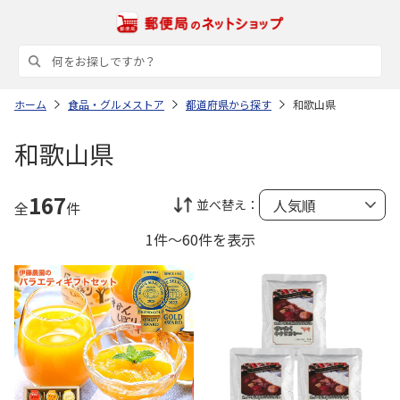
ホーム
食品・グルメストア
都道府県から探す
和歌山県
和歌山県
167
並べ替え：
全
件
1件～60件を表示