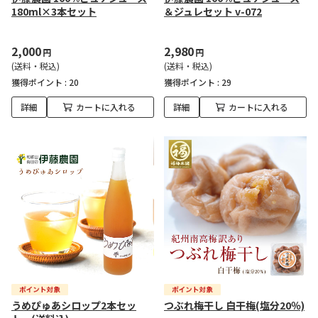
180ml×3本セット
＆ジュレセット v-072
2,000
2,980
円
円
(送料・税込)
(送料・税込)
獲得ポイント :
20
獲得ポイント :
29
詳細
カートに入れる
詳細
カートに入れる
うめぴゅあシロップ2本セッ
つぶれ梅干し 白干梅(塩分20％)