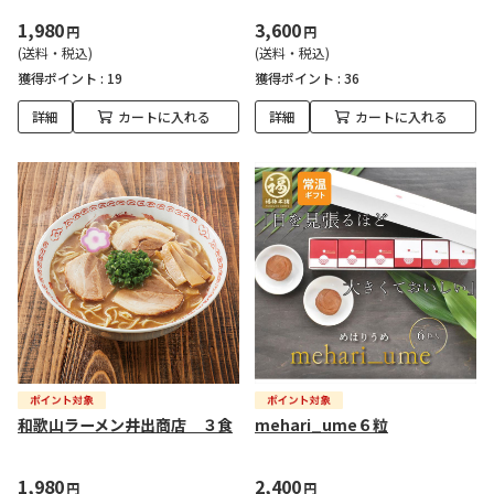
1,980
3,600
円
円
(送料・税込)
(送料・税込)
獲得ポイント :
19
獲得ポイント :
36
詳細
カートに入れる
詳細
カートに入れる
和歌山ラーメン井出商店 ３食
mehari_ume６粒
1,980
2,400
円
円