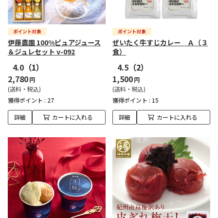
伊藤農園 100%ピュアジュース
ぜいたく牛すじカレー Ａ（３
＆ジュレセット v-092
食）
4.0
（1）
4.5
（2）
2,780
1,500
円
円
(送料・税込)
(送料・税込)
獲得ポイント :
27
獲得ポイント :
15
詳細
カートに入れる
詳細
カートに入れる