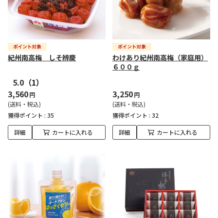
紀州南高梅 しそ辨慶
わけあり紀州南高梅（家庭用）
６００ｇ
5.0
（1）
3,560
3,250
円
円
(送料・税込)
(送料・税込)
獲得ポイント :
35
獲得ポイント :
32
詳細
カートに入れる
詳細
カートに入れる