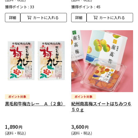
獲得ポイント :
33
獲得ポイント :
45
詳細
カートに入れる
詳細
カートに入れる
黒毛和牛梅カレー Ａ（２食）
紀州南高梅スイートはちみつ６
５０ｇ
1,890
3,600
円
円
(送料・税込)
(送料・税込)