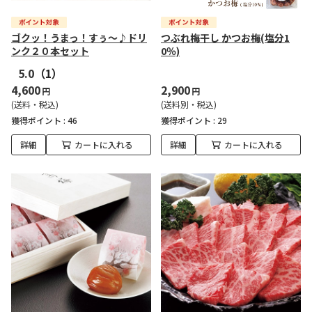
ゴクッ！うまっ！すぅ～♪ドリ
つぶれ梅干し かつお梅(塩分1
ンク２０本セット
0％)
5.0
（1）
4,600
2,900
円
円
(送料・税込)
(送料別・税込)
獲得ポイント :
46
獲得ポイント :
29
詳細
カートに入れる
詳細
カートに入れる