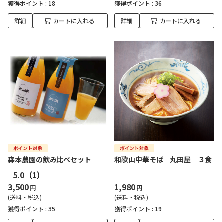
獲得ポイント :
18
獲得ポイント :
36
詳細
カートに入れる
詳細
カートに入れる
森本農園の飲み比べセット
和歌山中華そば 丸田屋 ３食
5.0
（1）
3,500
1,980
円
円
(送料・税込)
(送料・税込)
獲得ポイント :
35
獲得ポイント :
19