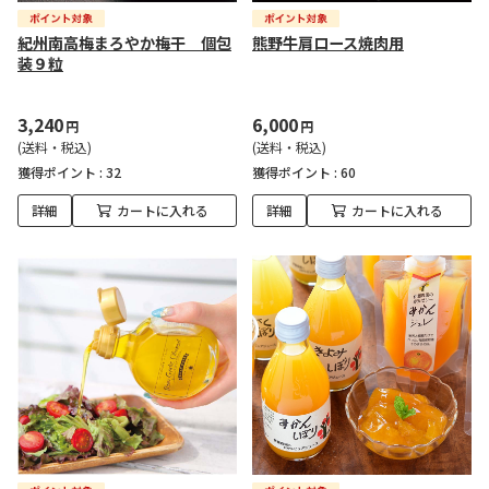
紀州南高梅まろやか梅干 個包
熊野牛肩ロース焼肉用
装９粒
3,240
6,000
円
円
(送料・税込)
(送料・税込)
獲得ポイント :
32
獲得ポイント :
60
詳細
カートに入れる
詳細
カートに入れる