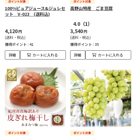
100%ピュアジュース&ジュレセ
高野山特産 ごま豆腐
ット V-023 (送料込)
4.0
（1）
4,120
3,540
円
円
(送料・税込)
(送料・税込)
獲得ポイント :
41
獲得ポイント :
35
詳細
カートに入れる
詳細
カートに入れる