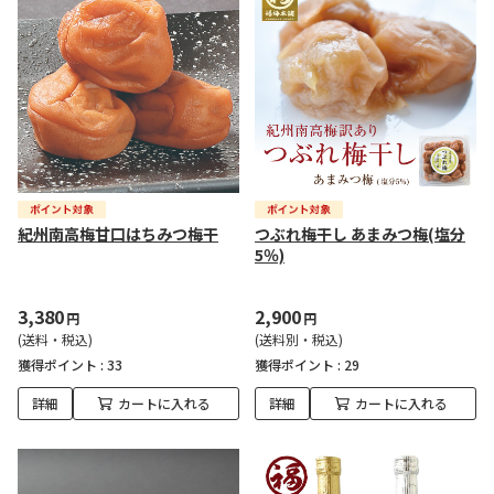
紀州南高梅甘口はちみつ梅干
つぶれ梅干し あまみつ梅(塩分
5％)
3,380
2,900
円
円
(送料・税込)
(送料別・税込)
獲得ポイント :
33
獲得ポイント :
29
詳細
カートに入れる
詳細
カートに入れる