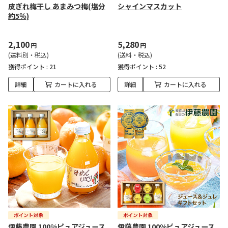
皮ぎれ梅干し あまみつ梅(塩分
シャインマスカット
約5％)
2,100
5,280
円
円
(送料別・税込)
(送料・税込)
獲得ポイント :
21
獲得ポイント :
52
詳細
カートに入れる
詳細
カートに入れる
伊藤農園 100%ピュアジュース
伊藤農園 100%ピュアジュース