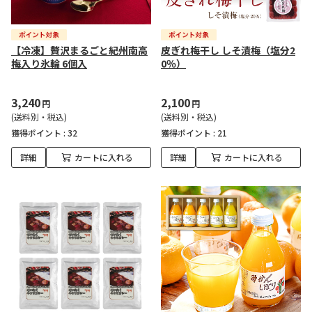
【冷凍】贅沢まるごと紀州南高
皮ぎれ梅干し しそ漬梅（塩分2
梅入り氷輪 6個入
0％）
3,240
2,100
円
円
(送料別・税込)
(送料別・税込)
獲得ポイント :
32
獲得ポイント :
21
詳細
カートに入れる
詳細
カートに入れる