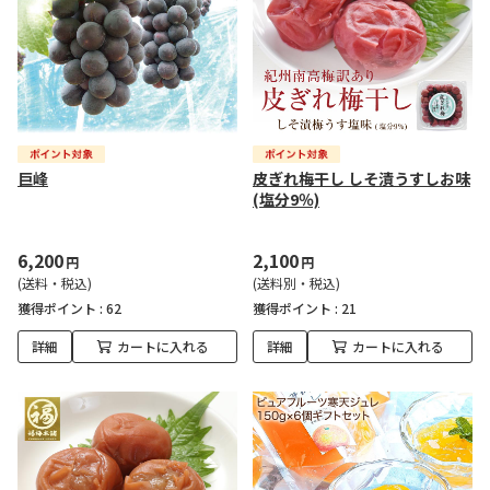
巨峰
皮ぎれ梅干し しそ漬うすしお味
(塩分9％)
6,200
2,100
円
円
(送料・税込)
(送料別・税込)
獲得ポイント :
62
獲得ポイント :
21
詳細
カートに入れる
詳細
カートに入れる