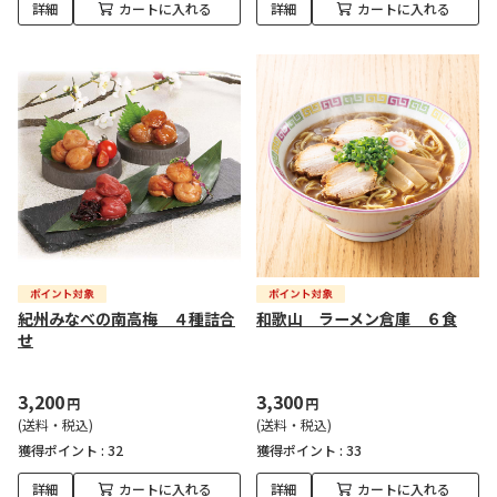
詳細
カートに入れる
詳細
カートに入れる
紀州みなべの南高梅 ４種詰合
和歌山 ラーメン倉庫 ６食
せ
3,200
3,300
円
円
(送料・税込)
(送料・税込)
獲得ポイント :
32
獲得ポイント :
33
詳細
カートに入れる
詳細
カートに入れる