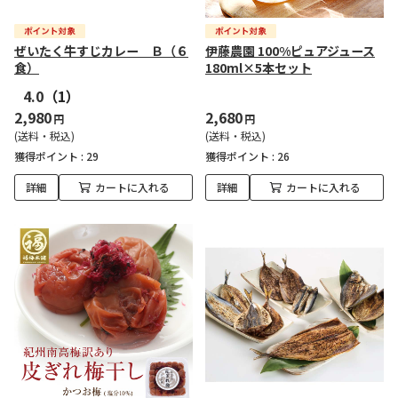
ぜいたく牛すじカレー Ｂ（６
伊藤農園 100%ピュアジュース
食）
180ml×5本セット
4.0
（1）
2,980
2,680
円
円
(送料・税込)
(送料・税込)
獲得ポイント :
29
獲得ポイント :
26
詳細
カートに入れる
詳細
カートに入れる