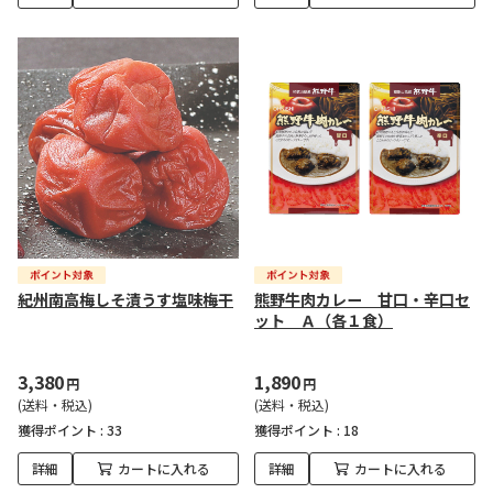
紀州南高梅しそ漬うす塩味梅干
熊野牛肉カレー 甘口・辛口セ
ット Ａ（各１食）
3,380
1,890
円
円
(送料・税込)
(送料・税込)
獲得ポイント :
33
獲得ポイント :
18
詳細
カートに入れる
詳細
カートに入れる