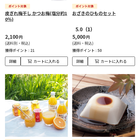
皮ぎれ梅干し かつお梅(塩分約1
おざきのひものセット
0％)
5.0
（1）
2,100
5,000
円
円
(送料別・税込)
(送料・税込)
獲得ポイント :
21
獲得ポイント :
50
詳細
カートに入れる
詳細
カートに入れる