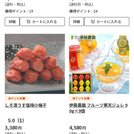
(送料・税込)
(送料別・税込)
獲得ポイント :
19
獲得ポイント :
24
詳細
カートに入れる
詳細
カートに入れる
しそ漬うす塩味小梅干
伊藤農園 フルーツ寒天ジュレ 9
0g×9個
5.0
（1）
3,380
4,580
円
円
(送料・税込)
(送料・税込)