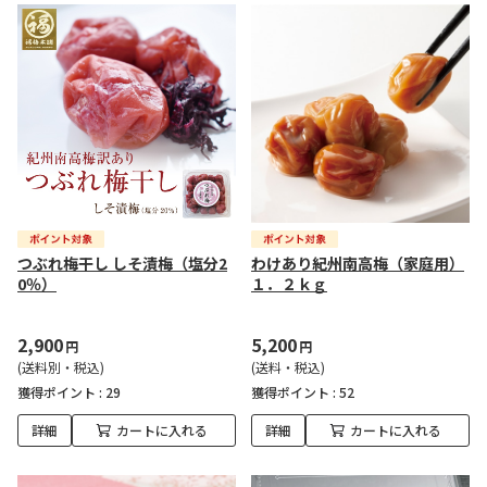
つぶれ梅干し しそ漬梅（塩分2
わけあり紀州南高梅（家庭用）
0％）
１．２ｋｇ
2,900
5,200
円
円
(送料別・税込)
(送料・税込)
獲得ポイント :
29
獲得ポイント :
52
詳細
カートに入れる
詳細
カートに入れる