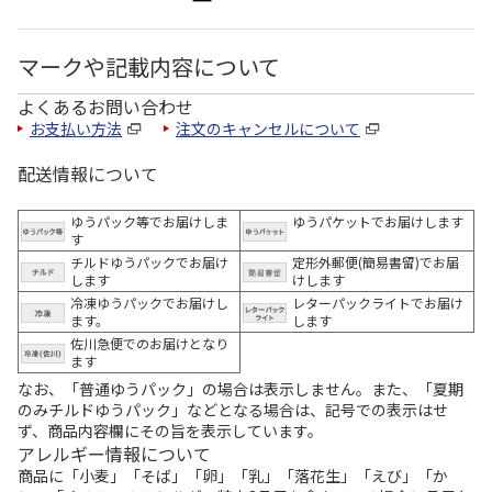
マークや記載内容について
よくあるお問い合わせ
お支払い方法
注文のキャンセルについて
配送情報について
ゆうパック等でお届けしま
ゆうパケットでお届けします
す
チルドゆうパックでお届け
定形外郵便(簡易書留)でお届
します
けします
冷凍ゆうパックでお届けし
レターパックライトでお届け
ます。
します
佐川急便でのお届けとなり
ます
なお、「普通ゆうパック」の場合は表示しません。また、「夏期
のみチルドゆうパック」などとなる場合は、記号での表示はせ
ず、商品内容欄にその旨を表示しています。
アレルギー情報について
商品に「小麦」「そば」「卵」「乳」「落花生」「えび」「か