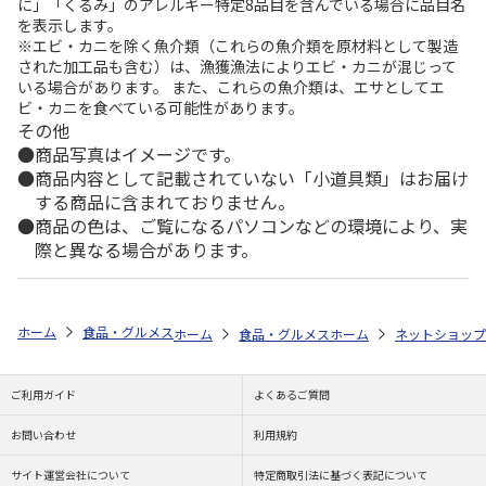
に」「くるみ」のアレルギー特定8品目を含んでいる場合に品目名
を表示します。
※エビ・カニを除く魚介類（これらの魚介類を原材料として製造
された加工品も含む）は、漁獲漁法によりエビ・カニが混じって
いる場合があります。 また、これらの魚介類は、エサとしてエ
ビ・カニを食べている可能性があります。
その他
商品写真はイメージです。
商品内容として記載されていない「小道具類」はお届け
する商品に含まれておりません。
商品の色は、ご覧になるパソコンなどの環境により、実
際と異なる場合があります。
ホーム
食品・グルメストア
都道府県から探す
和歌山県
皮ぎれ梅
ホーム
食品・グルメストア
ホーム
ショップ一覧
ネットショップ
ご利用ガイド
よくあるご質問
お問い合わせ
利用規約
サイト運営会社について
特定商取引法に基づく表記について