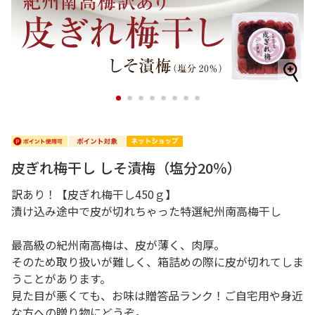
1
2
3
4
5
6
7
8
皮ぎれ梅干し しそ漬梅（塩分20％）
訳あり！【皮ぎれ梅干し450ｇ】
漬け込み途中で皮が切れちゃった特選紀州南高梅干し
最高級の紀州南高梅は、皮が薄く、肉厚。
そのため取り扱いが難しく、箱詰めの際に皮が切れてしま
うことがあります。
見た目が悪くても、お味は贈答品ランク！ご自宅用や身近
な方への贈り物にどうぞ。