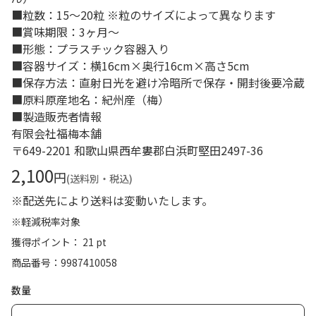
■粒数：15～20粒 ※粒のサイズによって異なります
■賞味期限：3ヶ月～
■形態：プラスチック容器入り
■容器サイズ：横16cm×奥行16cm×高さ5cm
■保存方法：直射日光を避け冷暗所で保存・開封後要冷蔵
■原料原産地名：紀州産（梅）
■製造販売者情報
有限会社福梅本舗
〒649-2201 和歌山県西牟婁郡白浜町堅田2497-36
2,100
円
(送料別・税込)
※配送先により送料は変動いたします。
※軽減税率対象
獲得ポイント： 21 pt
商品番号
9987410058
数量