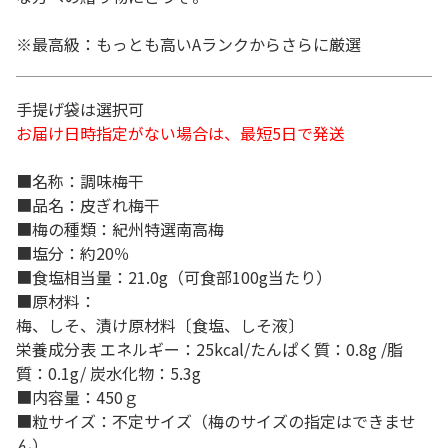
※最高級：もっとも高いAランクからさらに厳選
手提げ袋は選択可
お届け日時指定がない場合は、最短5日で発送
■名称：調味梅干
■品名：皮ぎれ梅干
■梅の種類：紀州特選南高梅
■塩分：約20％
■食塩相当量：21.0g（可食部100g当たり）
■原材料：
梅、しそ、漬け原材料〔食塩、しそ液〕
栄養成分表 エネルギー：25kcal/たんぱく質：0.8g /脂
質：0.1g/ 炭水化物：5.3g
■内容量：450ｇ
■粒サイズ：不定サイズ（梅のサイズの指定はできませ
ん）