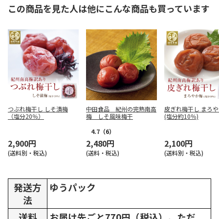
この商品を見た人は他にこんな商品も買っています
つぶれ梅干し しそ漬梅
中田食品 紀州の完熟南高
皮ぎれ梅干し まろ
（塩分20％）
梅 しそ風味梅干
(塩分約10％)
4.7
（6）
2,900円
2,480円
2,100円
(送料別・税込)
(送料・税込)
(送料別・税込)
発送方
ゆうパック
法
送料
お届け先ごと770円（税込）。ただ