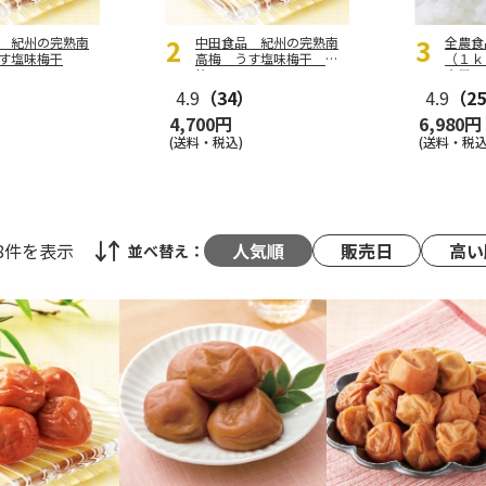
 紀州の完熟南
中田食品 紀州の完熟南
全農食
す塩味梅干
高梅 うす塩味梅干 ２
（１ｋ
箱
宅用
）
4.9
（34）
4.9
（2
4,700円
6,980円
(送料・税込)
(送料・税込
48件
を表示
人気順
販売日
高い
並べ替え：