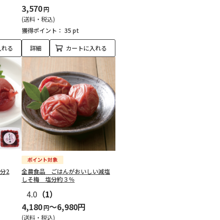
3,570
円
(送料・税込)
獲得ポイント：
35 pt
入れる
詳細
カートに入れる
分2
全農食品 ごはんがおいしい減塩
しそ梅 塩分約３％
4.0
（1）
4,180
～6,980円
円
(送料・税込)