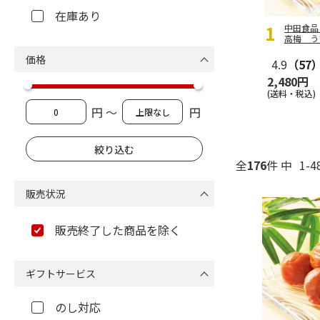
在庫あり
中田食品
高梅 う
価格
4.9
（57
2,480円
(送料・税込)
円 ～
円
全
176
件 中
1-
販売状況
販売終了した商品を除く
ギフトサービス
のし対応