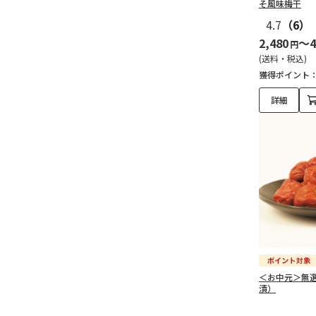
そ風味梅干
4.7
（6）
2,480
～4
円
(送料・税込)
獲得ポイント
詳細
＜お中元＞無
漬）