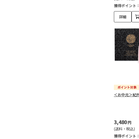
獲得ポイント
詳細
＜お中元＞紀
3,480
円
(送料・税込)
獲得ポイント