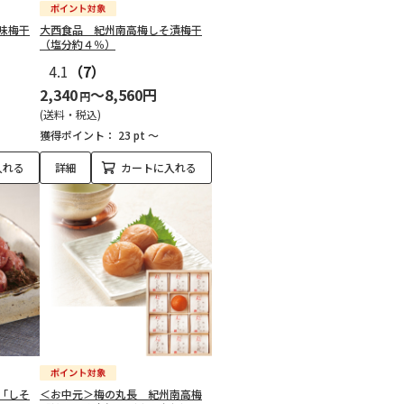
味梅干
大西食品 紀州南高梅しそ漬梅干
（塩分約４％）
4.1
（7）
2,340
～8,560円
円
(送料・税込)
獲得ポイント：
23 pt ～
入れる
詳細
カートに入れる
「しそ
＜お中元＞梅の丸長 紀州南高梅