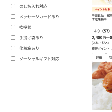
のし名入れ対応
中田食品 紀
メッセージカードあり
す塩味梅干
挨拶状
4.9
（57
2,480
～8
手提げ袋あり
円
(送料・税込)
化粧箱あり
獲得ポイント
詳細
ソーシャルギフト対応