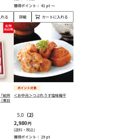
獲得ポイント：
41 pt ～
入れる
詳細
カートに入れる
「紀州
＜お中元＞つぶれうす塩味梅干
（東日
5.0
（2）
2,980
円
(送料・税込)
獲得ポイント：
29 pt