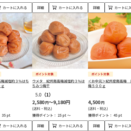
カートに入れる
詳細
カートに入れる
詳細
カートに
高梅減塩約３％はち
ウメタ 紀州南高梅減塩約３％は
＜お中元＞紀州産南高梅 
０ｇ
ちみつ梅干
梅５００ｇ
5.0
（1）
2,580
～9,180円
4,500
円
円
(送料・税込)
(送料・税込)
：
35 pt
獲得ポイント：
25 pt ～
獲得ポイント：
45 pt
カートに入れる
詳細
カートに入れる
詳細
カートに