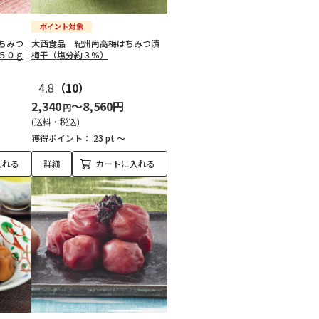
ちみつ
大西食品 紀州南高梅はちみつ漬
５０ｇ
梅干（塩分約３％）
4.8
（10）
2,340
～8,560円
円
(送料・税込)
獲得ポイント：
23 pt ～
入れる
詳細
カートに入れる