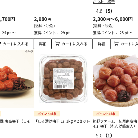
かつお」梅干
4.6
（5）
,700円
2,980
2,300
～6,000円
円
円
(送料・税込)
(送料・税込)
：
24 pt ～
獲得ポイント：
29 pt
獲得ポイント：
23 pt ～
カートに入れる
詳細
カートに入れる
詳細
カートに
選別南高梅干（しそ
「しそ漬け梅干 L」1kg×2セット
熊野ファーム 紀州南高梅
そ」梅干（れんげ蜂蜜入）
5.0
（1）