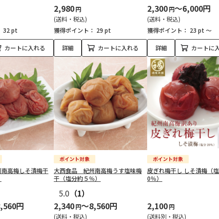
2,980
2,300
～6,000円
円
円
(送料・税込)
(送料・税込)
：
32 pt
獲得ポイント：
29 pt
獲得ポイント：
23 pt ～
カートに入れる
詳細
カートに入れる
詳細
カートに
州南高梅しそ漬梅干
大西食品 紀州南高梅うす塩味梅
皮ぎれ梅干し しそ漬梅（塩
）
干（塩分約５％）
0％）
5.0
（1）
,560円
2,340
～8,560円
2,100
円
円
(送料・税込)
(送料別・税込)