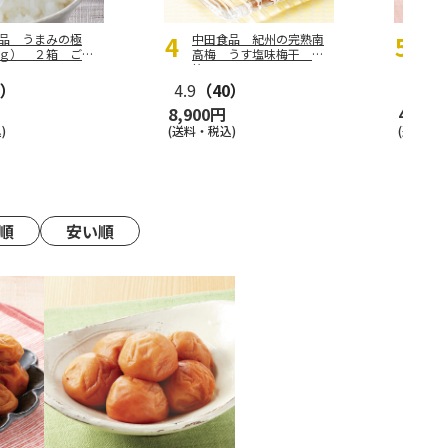
品 うまみの極
中田食品 紀州の完熟南
中田
ｇ） ２箱 ご自
高梅 うす塩味梅干 ４
高
箱
２箱
5）
4.9
（40）
4.8
（
8,900円
4,700
)
(送料・税込)
(送料・税
順
安い順