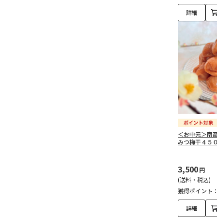
詳細
＜お中元＞南
みつ梅干４５
3,500
円
(送料・税込)
獲得ポイント
詳細