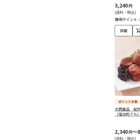
3,240
円
(送料・税込)
獲得ポイント
詳細
大西食品 紀
（塩分約７％
2,340
～8
円
(送料・税込)