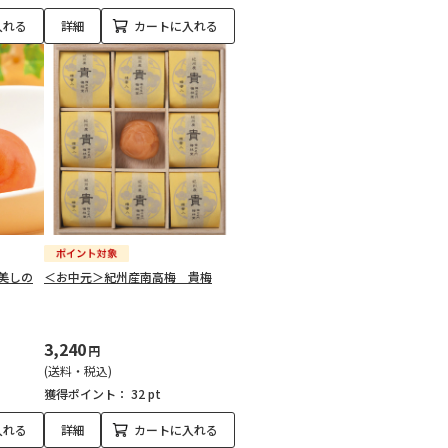
入れる
詳細
カートに入れる
美しの
＜お中元＞紀州産南高梅 貴梅
3,240
円
(送料・税込)
獲得ポイント：
32 pt
入れる
詳細
カートに入れる