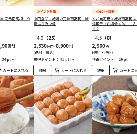
州の完熟南高梅 う
中田食品 紀州の完熟南高梅 減
＜ご自宅用＞紀州南高梅は
塩はちみつ梅
漬梅干（約塩分４％） ３
×２
）
4.9
（25）
4.5
（8）
,900円
2,530
～8,900円
2,900
円
円
(送料・税込)
(送料・税込)
：
24 pt ～
獲得ポイント：
25 pt ～
獲得ポイント：
29 pt
カートに入れる
詳細
カートに入れる
詳細
カートに