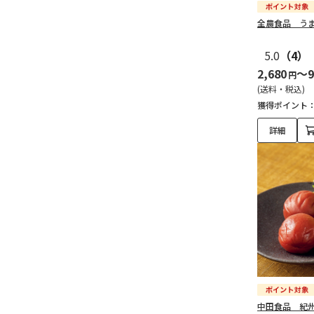
全農食品 う
5.0
（4）
2,680
～9
円
(送料・税込)
獲得ポイント
詳細
中田食品 紀