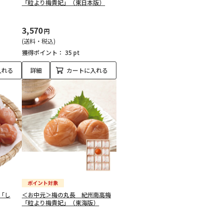
「粒より梅貴妃」（東日本版）
3,570
円
(送料・税込)
獲得ポイント：
35 pt
入れる
詳細
カートに入れる
「し
＜お中元＞梅の丸長 紀州南高梅
「粒より梅貴妃」（東海版）