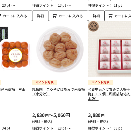
：
23 pt ～
獲得ポイント：
23 pt ～
獲得ポイント：
21 pt
カートに入れる
詳細
カートに入れる
詳細
カートに
州産南高梅 翠玉
紅梅園 まろやかはちみつ南高梅
＜お中元＞はちみつ入梅干
（小分け）
路」１２個 和紙袋貼箱入
本版）
2,830
～5,060円
3,880
円
円
(送料・税込)
(送料・税込)
：
34 pt
獲得ポイント：
28 pt ～
獲得ポイント：
38 pt