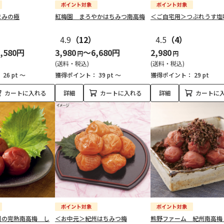
まみの極
紅梅園 まろやかはちみつ南高梅
＜ご自宅用＞つぶれうす塩
4.9
（12）
4.5
（4）
,580円
3,980
～6,680円
2,980
円
円
(送料・税込)
(送料・税込)
：
26 pt ～
獲得ポイント：
39 pt ～
獲得ポイント：
29 pt
カートに入れる
詳細
カートに入れる
詳細
カートに
州の完熟南高梅 し
＜お中元＞紀州はちみつ梅
熊野ファーム 紀州南高梅