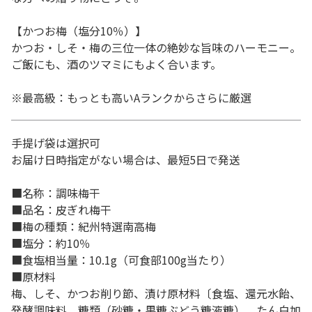
【かつお梅（塩分10％）】
かつお・しそ・梅の三位一体の絶妙な旨味のハーモニー。
ご飯にも、酒のツマミにもよく合います。
※最高級：もっとも高いAランクからさらに厳選
手提げ袋は選択可
お届け日時指定がない場合は、最短5日で発送
■名称：調味梅干
■品名：皮ぎれ梅干
■梅の種類：紀州特選南高梅
■塩分：約10％
■食塩相当量：10.1g（可食部100g当たり）
■原材料
梅、しそ、かつお削り節、漬け原材料〔食塩、還元水飴、
発酵調味料、糖類（砂糖・果糖ぶどう糖液糖）、たん白加