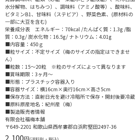
水分解物、はちみつ〕、調味料（アミノ酸等）、酸味料、
ビタミンB1、甘味料（ステビア）、野菜色素、(原材料の
一部に大豆を含む)
栄養成分表 エネルギー：70kcal /たんぱく質：1.3g /脂
質：0.3g/ 炭水化物：16.5g/ ナトリウム：4.01g
■内容量：450ｇ
■粒サイズ：不定サイズ（梅のサイズの指定はできませ
ん）
■粒数：15～20粒 ※粒のサイズによって異なります
■賞味期限：3ヶ月～
■形態：プラスチック容器入り
■容器サイズ：横16cm×奥行16cm×高さ5cm
■保存方法：直射日光を避け冷暗所で保存・開封後要冷蔵
■原料原産地名：紀州産（梅）
■製造販売者情報
有限会社福梅本舗
〒649-2201 和歌山県西牟婁郡白浜町堅田2497-36
2,100
円
(送料別・税込)