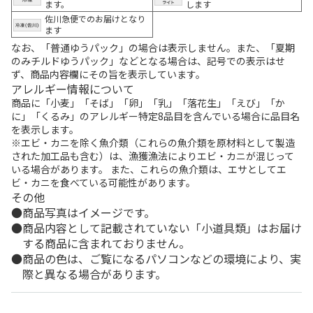
ます。
します
佐川急便でのお届けとなり
ます
なお、「普通ゆうパック」の場合は表示しません。また、「夏期
のみチルドゆうパック」などとなる場合は、記号での表示はせ
ず、商品内容欄にその旨を表示しています。
アレルギー情報について
商品に「小麦」「そば」「卵」「乳」「落花生」「えび」「か
に」「くるみ」のアレルギー特定8品目を含んでいる場合に品目名
を表示します。
※エビ・カニを除く魚介類（これらの魚介類を原材料として製造
された加工品も含む）は、漁獲漁法によりエビ・カニが混じって
いる場合があります。 また、これらの魚介類は、エサとしてエ
ビ・カニを食べている可能性があります。
その他
商品写真はイメージです。
商品内容として記載されていない「小道具類」はお届け
する商品に含まれておりません。
商品の色は、ご覧になるパソコンなどの環境により、実
際と異なる場合があります。