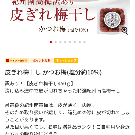
1
2
3
4
5
6
7
8
皮ぎれ梅干し かつお梅(塩分約10％)
訳あり！【皮ぎれ梅干し450ｇ】
漬け込み途中で皮が切れちゃった特選紀州南高梅干し
最高級の紀州南高梅は、皮が薄く、肉厚。
そのため取り扱いが難しく、箱詰めの際に皮が切れてしま
うことがあります。
見た目が悪くても、お味は贈答品ランク！ご自宅用や身近
な方への贈り物にどうぞ。