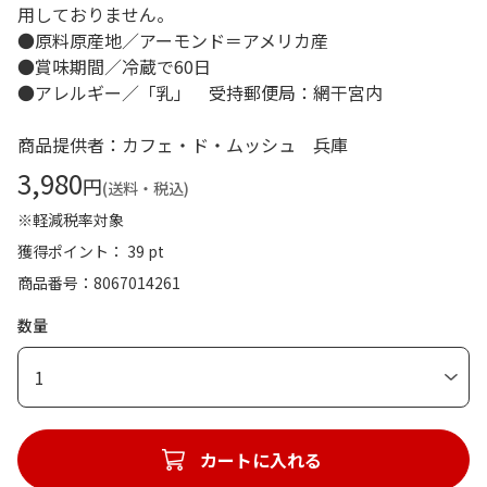
用しておりません。
●原料原産地／アーモンド＝アメリカ産
●賞味期間／冷蔵で60日
●アレルギー／「乳」 受持郵便局：網干宮内
商品提供者：カフェ・ド・ムッシュ 兵庫
3,980
円
(送料・税込)
※軽減税率対象
獲得ポイント： 39 pt
商品番号
8067014261
数量
1
カートに入れる