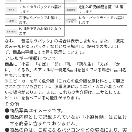
す
チルドゆうパックでお届け
定形外郵便(簡易書留)でお届
します
けします
冷凍ゆうパックでお届けし
レターパックライトでお届け
ます。
します
佐川急便でのお届けとなり
ます
なお、「普通ゆうパック」の場合は表示しません。また、「夏期
のみチルドゆうパック」などとなる場合は、記号での表示はせ
ず、商品内容欄にその旨を表示しています。
アレルギー情報について
商品に「小麦」「そば」「卵」「乳」「落花生」「えび」「か
に」「くるみ」のアレルギー特定8品目を含んでいる場合に品目名
を表示します。
※エビ・カニを除く魚介類（これらの魚介類を原材料として製造
された加工品も含む）は、漁獲漁法によりエビ・カニが混じって
いる場合があります。 また、これらの魚介類は、エサとしてエ
ビ・カニを食べている可能性があります。
その他
商品写真はイメージです。
商品内容として記載されていない「小道具類」はお届け
する商品に含まれておりません。
商品の色は、ご覧になるパソコンなどの環境により、実