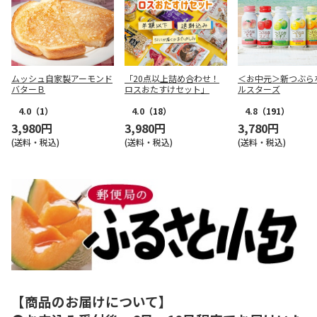
ムッシュ自家製アーモンド
「20点以上詰め合わせ！
＜お中元＞新つぶら
バターＢ
ロスおたすけセット」
ルスターズ
4.0
（1）
4.0
（18）
4.8
（191）
3,980円
3,980円
3,780円
(送料・税込)
(送料・税込)
(送料・税込)
【商品のお届けについて】