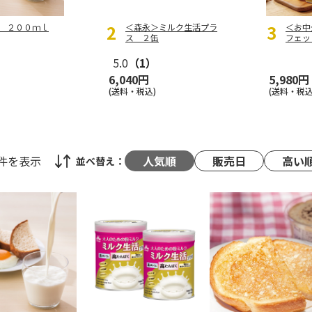
 ２００ｍｌ
＜森永＞ミルク生活プラ
＜お中
ス ２缶
フェッ
5.0
（1）
6,040円
5,980円
(送料・税込)
(送料・税込
1件
を表示
人気順
販売日
高い
並べ替え：