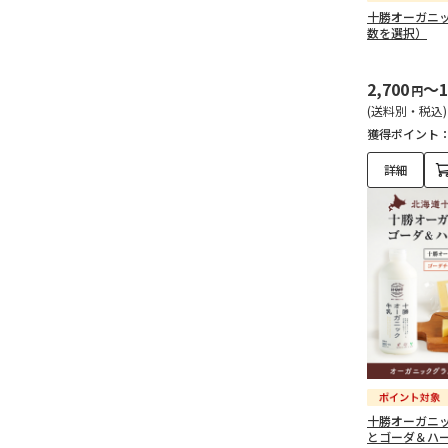
十勝オーガニック
数を選択）
2,700
～1
円
(送料別・税込)
獲得ポイント
詳細
十勝オーガニッ
とゴーダ＆ハ