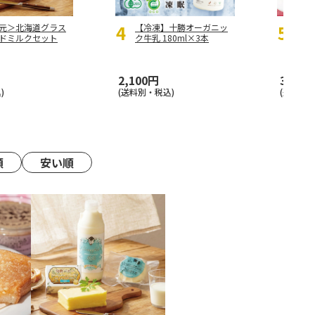
元＞北海道グラス
【冷凍】十勝オーガニッ
ムッ
ドミルクセット
ク牛乳 180ml×3本
ドバ
2,100円
3,980
)
(送料別・税込)
(送料・税
順
安い順