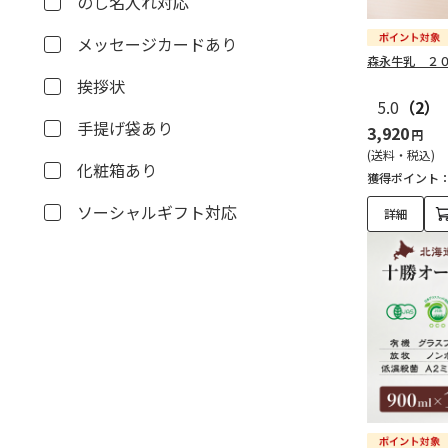
のし名入れ対応
メッセージカードあり
森永牛乳 ２
挨拶状
5.0
（2）
手提げ袋あり
3,920
円
(送料・税込)
化粧箱あり
獲得ポイント
ソーシャルギフト対応
詳細