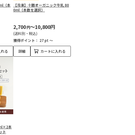
ml（本
【冷凍】十勝オーガニック牛乳 80
0ml（本数を選択）
2,700
～10,800円
円
(送料別・税込)
獲得ポイント：
27 pt ～
入れる
詳細
カートに入れる
l×2本
ット