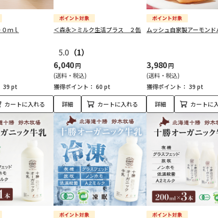
００ｍｌ
＜森永＞ミルク生活プラス ２缶
ムッシュ自家製アーモンド
5.0
（1）
6,040
3,980
円
円
(送料・税込)
(送料・税込)
：
39 pt
獲得ポイント：
60 pt
獲得ポイント：
39 pt
カートに入れる
詳細
カートに入れる
詳細
カートに