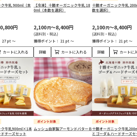
牛乳 900ml（本
【冷凍】十勝オーガニック牛乳 18
十勝オーガニック牛乳 200
0ml（本数を選択）
数を選択）
0,800円
2,100
～8,400円
2,100
～8,400円
円
円
(送料別・税込)
(送料別・税込)
：
27 pt ～
獲得ポイント：
21 pt ～
獲得ポイント：
21 pt ～
カートに入れる
詳細
カートに入れる
詳細
カートに
ク牛乳900ml×1本
ムッシュ自家製アーモンドバターＢ
十勝オーガニック牛乳200m
ードチーズセット
とゴーダ＆ハードチーズセ