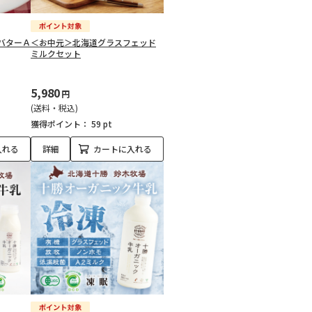
バターＡ
＜お中元＞北海道グラスフェッド
ミルクセット
5,980
円
(送料・税込)
獲得ポイント：
59 pt
入れる
詳細
カートに入れる