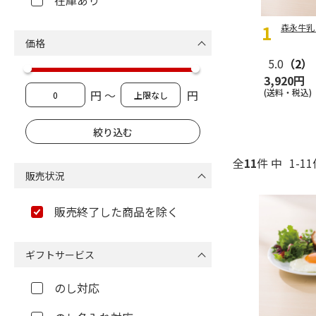
在庫あり
森永牛乳
価格
5.0
（2）
3,920円
(送料・税込)
円 ～
円
全
11
件 中
1-1
販売状況
販売終了した商品を除く
ギフトサービス
のし対応