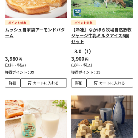
ムッシュ自家製アーモンドバタ
【冷凍】なかほら牧場自然放牧
ーＡ
ジャージ牛乳ミルクアイス6個
セット
3.0
（1）
3,980
3,900
円
円
(送料・税込)
(送料・税込)
獲得ポイント :
39
獲得ポイント :
39
詳細
カートに入れる
詳細
カートに入れる