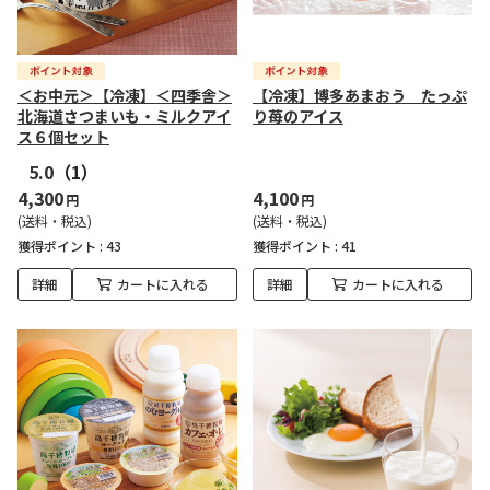
＜お中元＞【冷凍】＜四季舎＞
【冷凍】博多あまおう たっぷ
北海道さつまいも・ミルクアイ
り苺のアイス
ス６個セット
5.0
（1）
4,300
4,100
円
円
(送料・税込)
(送料・税込)
獲得ポイント :
43
獲得ポイント :
41
詳細
カートに入れる
詳細
カートに入れる