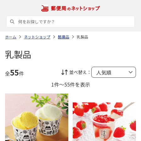
ホーム
ネットショップ
酪農品
乳製品
乳製品
55
並べ替え：
全
件
1件～55件を表示