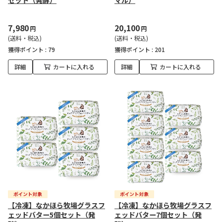
セット（発酵）
マル）
7,980
20,100
円
円
(送料・税込)
(送料・税込)
獲得ポイント :
79
獲得ポイント :
201
詳細
カートに入れる
詳細
カートに入れる
【冷凍】なかほら牧場グラスフ
【冷凍】なかほら牧場グラスフ
ェッドバター5個セット（発
ェッドバター7個セット（発