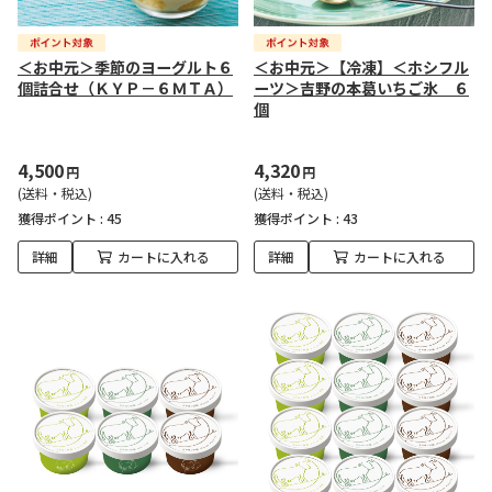
＜お中元＞季節のヨーグルト６
＜お中元＞【冷凍】＜ホシフル
個詰合せ（ＫＹＰ－６ＭＴＡ）
ーツ＞吉野の本葛いちご氷 ６
個
4,500
4,320
円
円
(送料・税込)
(送料・税込)
獲得ポイント :
45
獲得ポイント :
43
詳細
カートに入れる
詳細
カートに入れる