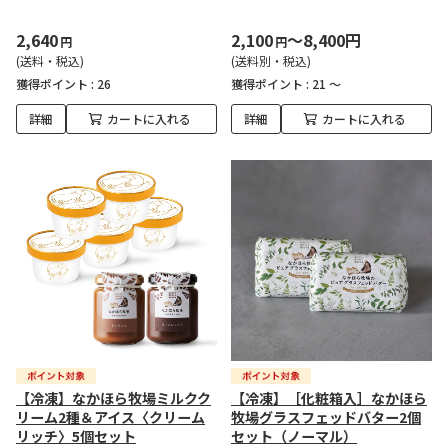
2,640
2,100
～8,400円
円
円
(送料・税込)
(送料別・税込)
獲得ポイント :
26
獲得ポイント :
21 ～
詳細
カートに入れる
詳細
カートに入れる
【冷凍】なかほら牧場ミルクク
【冷凍】［化粧箱入］なかほら
リーム2種＆アイス〈クリーム
牧場グラスフェッドバター2個
リッチ〉5個セット
セット（ノーマル）