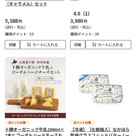
〈キャラメル〉セット
4.0
（1）
5,388
3,980
円
円
(送料・税込)
(送料・税込)
獲得ポイント :
53
獲得ポイント :
39
詳細
カートに入れる
詳細
カートに入れる
十勝オーガニック牛乳200ml×
【冷凍】［化粧箱入］なかほら
2本とゴーダ＆ハードチーズセ
牧場グラスフェッドバターノー