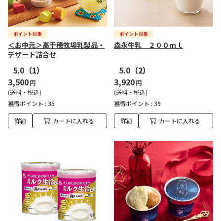
＜お中元＞高千穂牧場乳製品・
森永牛乳 ２００ｍｌ
デザート詰合せ
5.0
（1）
5.0
（2）
3,500
3,920
円
円
(送料・税込)
(送料・税込)
獲得ポイント :
35
獲得ポイント :
39
詳細
カートに入れる
詳細
カートに入れる