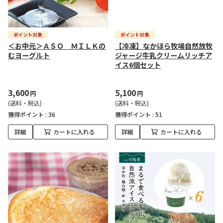
＜お中元＞ＡＳＯ ＭＩＬＫの
【冷凍】なかほら牧場自然放牧
むヨーグルト
ジャージ牛乳クリームリッチア
イス6個セット
3,600
5,100
円
円
(送料・税込)
(送料・税込)
獲得ポイント :
36
獲得ポイント :
51
詳細
カートに入れる
詳細
カートに入れる