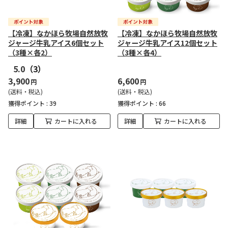
【冷凍】なかほら牧場自然放牧
【冷凍】なかほら牧場自然放牧
ジャージ牛乳アイス6個セット
ジャージ牛乳アイス12個セット
（3種×各2）
（3種×各4）
5.0
（3）
3,900
6,600
円
円
(送料・税込)
(送料・税込)
獲得ポイント :
39
獲得ポイント :
66
詳細
カートに入れる
詳細
カートに入れる