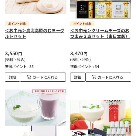
＜お中元＞鳥海高原のむヨーグ
＜お中元＞クリームチーズのお
ルトセット
つまみ３点セット（東日本版）
3,550
3,470
円
円
(送料・税込)
(送料・税込)
獲得ポイント :
35
獲得ポイント :
34
詳細
カートに入れる
詳細
カートに入れる