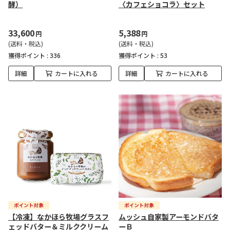
酵）
〈カフェショコラ〉セット
33,600
5,388
円
円
(送料・税込)
(送料・税込)
獲得ポイント :
336
獲得ポイント :
53
詳細
カートに入れる
詳細
カートに入れる
【冷凍】なかほら牧場グラスフ
ムッシュ自家製アーモンドバタ
ェッドバター＆ミルククリーム
ーＢ