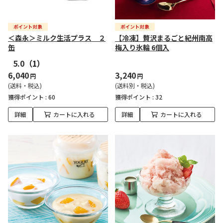
＜森永＞ミルク生活プラス ２
【冷凍】贅沢まるごと紀州南高
缶
梅入り氷輪 6個入
5.0
（1）
6,040
3,240
円
円
(送料・税込)
(送料別・税込)
獲得ポイント :
60
獲得ポイント :
32
詳細
カートに入れる
詳細
カートに入れる