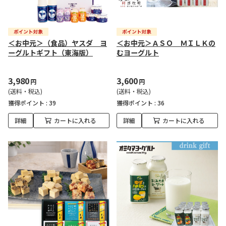
＜お中元＞（食品）ヤスダ ヨ
＜お中元＞ＡＳＯ ＭＩＬＫの
ーグルトギフト（東海版）
むヨーグルト
3,980
3,600
円
円
(送料・税込)
(送料・税込)
獲得ポイント :
39
獲得ポイント :
36
詳細
カートに入れる
詳細
カートに入れる