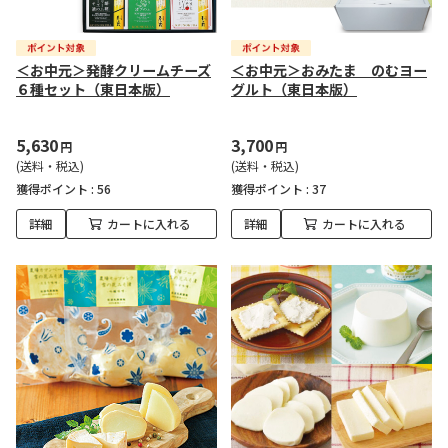
＜お中元＞発酵クリームチーズ
＜お中元＞おみたま のむヨー
６種セット（東日本版）
グルト（東日本版）
5,630
3,700
円
円
(送料・税込)
(送料・税込)
獲得ポイント :
56
獲得ポイント :
37
詳細
カートに入れる
詳細
カートに入れる