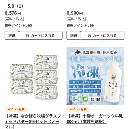
5.0
（1）
6,576
6,900
円
円
(送料・税込)
(送料・税込)
獲得ポイント :
65
獲得ポイント :
69
詳細
カートに入れる
詳細
カートに入れる
【冷凍】なかほら牧場グラスフ
【冷凍】十勝オーガニック牛乳
ェッドバター5個セット（ノー
800ml（本数を選択）
マル）