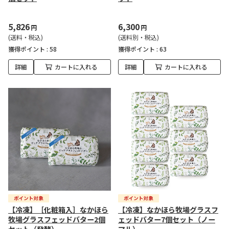
5,826
6,300
円
円
(送料・税込)
(送料別・税込)
獲得ポイント :
58
獲得ポイント :
63
詳細
カートに入れる
詳細
カートに入れる
【冷凍】［化粧箱入］なかほら
【冷凍】なかほら牧場グラスフ
牧場グラスフェッドバター2個
ェッドバター7個セット（ノー