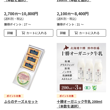
2,700
～10,800円
2,100
～8,400円
円
円
(送料別・税込)
(送料別・税込)
獲得ポイント :
27 ～
獲得ポイント :
21 ～
詳細
カートに入れる
詳細
カートに入れる
ふらのチーズＡセット
十勝オーガニック牛乳 200ml
（本数を選択）