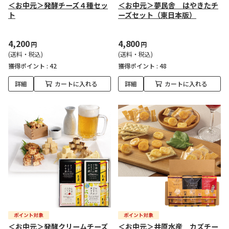
＜お中元＞発酵チーズ４種セッ
＜お中元＞夢民舎 はやきたチ
ト
ーズセット（東日本版）
4,200
4,800
円
円
(送料・税込)
(送料・税込)
獲得ポイント :
42
獲得ポイント :
48
詳細
カートに入れる
詳細
カートに入れる
＜お中元＞発酵クリームチーズ
＜お中元＞井原水産 カズチー