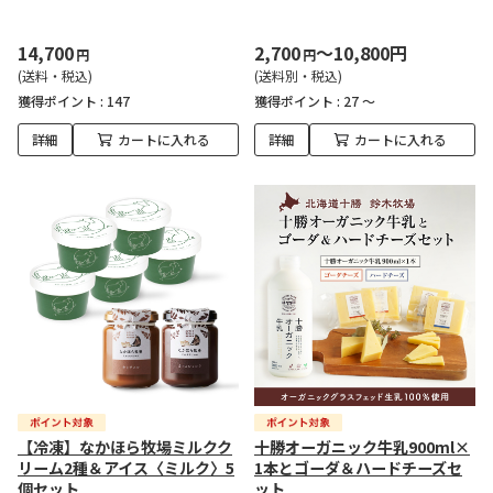
14,700
2,700
～10,800円
円
円
(送料・税込)
(送料別・税込)
獲得ポイント :
147
獲得ポイント :
27 ～
詳細
カートに入れる
詳細
カートに入れる
【冷凍】なかほら牧場ミルクク
十勝オーガニック牛乳900ml×
リーム2種＆アイス〈ミルク〉5
1本とゴーダ＆ハードチーズセ
個セット
ット