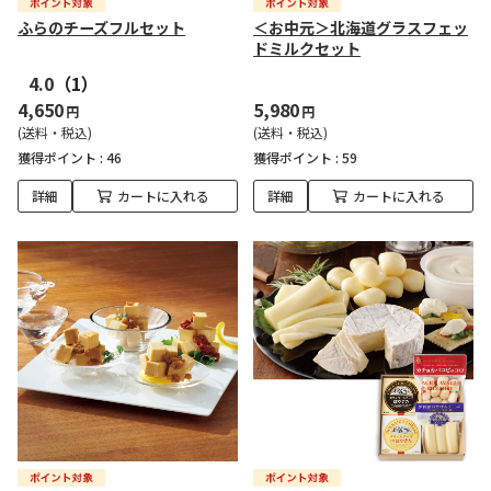
ふらのチーズフルセット
＜お中元＞北海道グラスフェッ
ドミルクセット
4.0
（1）
4,650
5,980
円
円
(送料・税込)
(送料・税込)
獲得ポイント :
46
獲得ポイント :
59
詳細
カートに入れる
詳細
カートに入れる