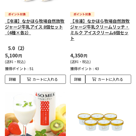
【冷凍】なかほら牧場自然放牧
【冷凍】なかほら牧場自然放牧
ジャージ牛乳アイス 8個セット
ジャージ牛乳クリームリッチ・
（4種×各2）
ミルク アイスクリーム6個セッ
ト
5.0
（2）
5,100
4,350
円
円
(送料・税込)
(送料・税込)
獲得ポイント :
51
獲得ポイント :
43
詳細
カートに入れる
詳細
カートに入れる