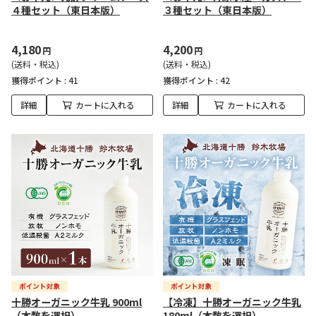
４種セット（東日本版）
３種セット（東日本版）
4,180
4,200
円
円
(送料・税込)
(送料・税込)
獲得ポイント :
41
獲得ポイント :
42
詳細
カートに入れる
詳細
カートに入れる
十勝オーガニック牛乳 900ml
【冷凍】十勝オーガニック牛乳
（本数を選択）
180ml（本数を選択）