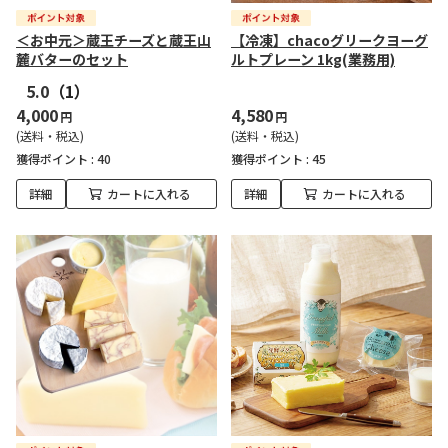
＜お中元＞蔵王チーズと蔵王山
【冷凍】chacoグリークヨーグ
麓バターのセット
ルトプレーン 1kg(業務用)
5.0
（1）
4,000
4,580
円
円
(送料・税込)
(送料・税込)
獲得ポイント :
40
獲得ポイント :
45
詳細
カートに入れる
詳細
カートに入れる