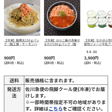
【冷凍】鮭明太150ｇパッ
【冷凍】はらこ飯の具乗せ
【冷凍】なかほら牧
ク（鮭工房・サーモンハウ
るだけ100ｇパック（鮭工
放牧ジャージ牛乳ア
ス）
房・サーモンハウス）
個セット（3種×各2
5.0
（3）
900円
900円
3,900円
(送料別・税込)
(送料別・税込)
(送料・税込)
送料
販売価格に含まれます。
発送方
佐川急便の飛脚クール便(冷凍)でお届
法
けします。
※一部時間帯指定不可の地域がありま
す。詳細は
こちら
をご確認ください。