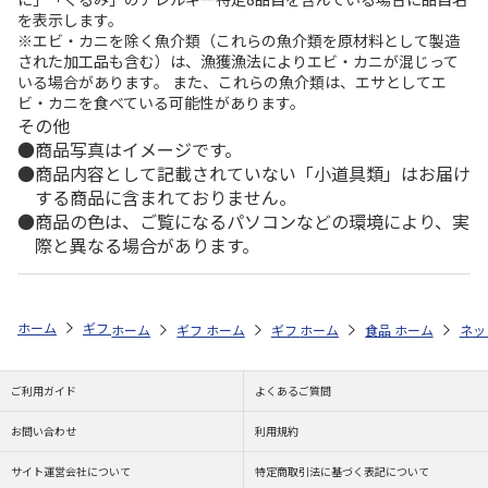
を表示します。
※エビ・カニを除く魚介類（これらの魚介類を原材料として製造
された加工品も含む）は、漁獲漁法によりエビ・カニが混じって
いる場合があります。 また、これらの魚介類は、エサとしてエ
ビ・カニを食べている可能性があります。
その他
商品写真はイメージです。
商品内容として記載されていない「小道具類」はお届け
する商品に含まれておりません。
商品の色は、ご覧になるパソコンなどの環境により、実
際と異なる場合があります。
ホーム
ギフトストア
お年賀ギフト特集
全商品一覧
10,000円以
ホーム
ギフトストア
ホーム
ギフトストア
お年賀ギフト特集
ホーム
食品・グルメストア
お年賀ギフト特集
ホーム
全商品一覧
ネッ
ご利用ガイド
よくあるご質問
お問い合わせ
利用規約
サイト運営会社について
特定商取引法に基づく表記について