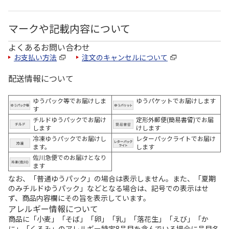
マークや記載内容について
よくあるお問い合わせ
お支払い方法
注文のキャンセルについて
配送情報について
ゆうパック等でお届けしま
ゆうパケットでお届けします
す
チルドゆうパックでお届け
定形外郵便(簡易書留)でお届
します
けします
冷凍ゆうパックでお届けし
レターパックライトでお届け
ます。
します
佐川急便でのお届けとなり
ます
なお、「普通ゆうパック」の場合は表示しません。また、「夏期
のみチルドゆうパック」などとなる場合は、記号での表示はせ
ず、商品内容欄にその旨を表示しています。
アレルギー情報について
商品に「小麦」「そば」「卵」「乳」「落花生」「えび」「か
に」「くるみ」のアレルギー特定8品目を含んでいる場合に品目名