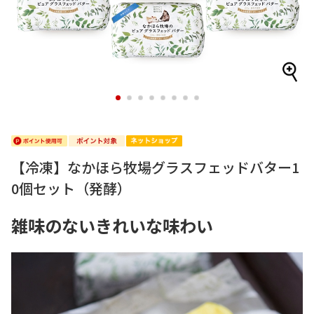
1
2
3
4
5
6
7
8
【冷凍】なかほら牧場グラスフェッドバター1
0個セット（発酵）
雑味のないきれいな味わい