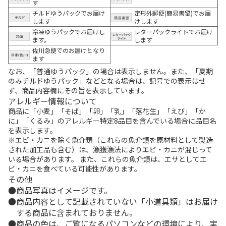
す
チルドゆうパックでお届け
定形外郵便(簡易書留)でお届
します
けします
冷凍ゆうパックでお届けし
レターパックライトでお届け
ます。
します
佐川急便でのお届けとなり
ます
なお、「普通ゆうパック」の場合は表示しません。また、「夏期
のみチルドゆうパック」などとなる場合は、記号での表示はせ
ず、商品内容欄にその旨を表示しています。
アレルギー情報について
商品に「小麦」「そば」「卵」「乳」「落花生」「えび」「か
に」「くるみ」のアレルギー特定8品目を含んでいる場合に品目名
を表示します。
※エビ・カニを除く魚介類（これらの魚介類を原材料として製造
された加工品も含む）は、漁獲漁法によりエビ・カニが混じって
いる場合があります。 また、これらの魚介類は、エサとしてエ
ビ・カニを食べている可能性があります。
その他
商品写真はイメージです。
商品内容として記載されていない「小道具類」はお届け
する商品に含まれておりません。
商品の色は、ご覧になるパソコンなどの環境により、実