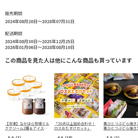
販売期間
2024年08月20日～2028年07月31日
配送期間
2024年08月30日～2025年12月25日
2026年01月06日～2028年08月10日
この商品を見た人は他にこんな商品も買っています
【冷凍】なかほら牧場ミル
「20点以上詰め合わせ！
栗ひとつぶどら焼き
ククリーム2種＆アイス
ロスおたすけセット」
栗ひとつぶどら焼き
〈クリームリッチ〉5個セ
ット
5.0
（1）
4.0
（18）
5.0
（1）