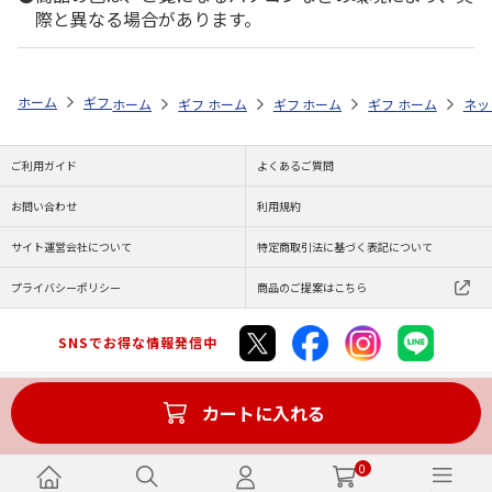
際と異なる場合があります。
ホーム
ギフトストア
お年賀ギフト特集
全商品一覧
5,000円～1
ホーム
ギフトストア
ホーム
ギフトストア
お年賀ギフト特集
ホーム
ギフトストア
お年賀ギフト特集
ホーム
全商品一覧
ネッ
お
ご利用ガイド
よくあるご質問
お問い合わせ
利用規約
サイト運営会社について
特定商取引法に基づく表記について
プライバシーポリシー
商品のご提案はこちら
SNSでお得な情報発信中
カートに入れる
Copyright (C) JAPAN POST Co.,Ltd. All Rights Reserved.
0