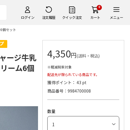
0
ログイン
注文履歴
クイック注文
カート
メニュー
6個セット
4,350
円
ャージ牛乳
(送料・税込)
リーム6個
※軽減税率対象
配送先が限られている商品です。
獲得ポイント： 43 pt
商品番号
9984700008
数量