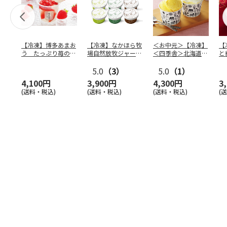
【冷凍】博多あまお
【冷凍】なかほら牧
＜お中元＞【冷凍】
【
う たっぷり苺のア
場自然放牧ジャージ
＜四季舎＞北海道さ
と
イス
牛乳アイス6個セッ
つまいも・ミルクア
輪
ト（
5.0
…
（3）
イス
5.0
…
（1）
4,100円
3,900円
4,300円
3
(送料・税込)
(送料・税込)
(送料・税込)
(