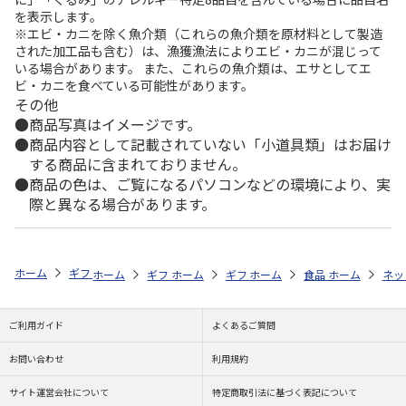
を表示します。
※エビ・カニを除く魚介類（これらの魚介類を原材料として製造
された加工品も含む）は、漁獲漁法によりエビ・カニが混じって
いる場合があります。 また、これらの魚介類は、エサとしてエ
ビ・カニを食べている可能性があります。
その他
商品写真はイメージです。
商品内容として記載されていない「小道具類」はお届け
する商品に含まれておりません。
商品の色は、ご覧になるパソコンなどの環境により、実
際と異なる場合があります。
ホーム
ギフトストア
お年賀ギフト特集
全商品一覧
5,000円～1
ホーム
ギフトストア
ホーム
ギフトストア
お年賀ギフト特集
ホーム
食品・グルメストア
お年賀ギフト特集
ホーム
全商品一覧
ネッ
ご利用ガイド
よくあるご質問
お問い合わせ
利用規約
サイト運営会社について
特定商取引法に基づく表記について