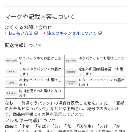
マークや記載内容について
よくあるお問い合わせ
お支払い方法
注文のキャンセルについて
配送情報について
ゆうパック等でお届けしま
ゆうパケットでお届けします
す
チルドゆうパックでお届け
定形外郵便(簡易書留)でお届
します
けします
冷凍ゆうパックでお届けし
レターパックライトでお届け
ます。
します
佐川急便でのお届けとなり
ます
なお、「普通ゆうパック」の場合は表示しません。また、「夏期
のみチルドゆうパック」などとなる場合は、記号での表示はせ
ず、商品内容欄にその旨を表示しています。
アレルギー情報について
商品に「小麦」「そば」「卵」「乳」「落花生」「えび」「か
に」「くるみ」のアレルギー特定8品目を含んでいる場合に品目名