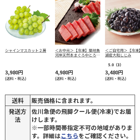
シャインマスカット２房
＜お中元＞【冷凍】築地魚
＜ご自宅用＞【冷凍
河岸天然本まぐろ中とろ赤
湖産大和しじみ
身Ａ
5.0
（3）
3,980円
4,980円
3,480円
(送料・税込)
(送料・税込)
(送料・税込)
送料
販売価格に含まれます。
発送方
佐川急便の飛脚クール便(冷凍)でお届
法
けします。
※一部時間帯指定不可の地域がありま
す。詳細は
こちら
をご確認ください。