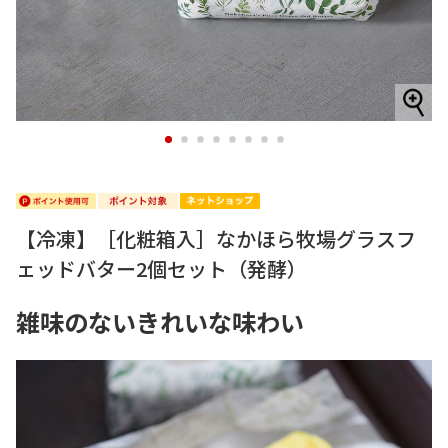
1
2
3
4
5
6
7
8
【冷凍】［化粧箱入］なかほら牧場グラスフ
ェッドバター2個セット（発酵）
雑味のないきれいな味わい