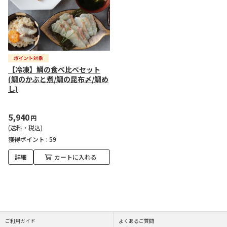
【冷凍】鯛の食べ比べセット
(鯛のかぶと煮/鯛の昆布〆/鯛め
し)
5,940
円
(送料・税込)
獲得ポイント :
59
詳細
カートに入れる
ご利用ガイド
よくあるご質問