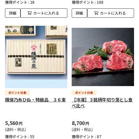
獲得ポイント :
28
獲得ポイント :
108
詳細
カートに入れる
詳細
カートに入れる
揖保乃糸ひね・特級品 ３６束
【冷凍】３銘柄牛切り落とし食
べ比べ
5,560
8,700
円
円
(送料・税込)
(送料・税込)
獲得ポイント :
55
獲得ポイント :
87