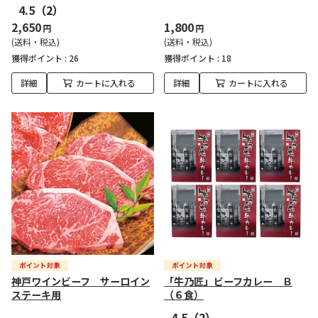
4.5
（2）
2,650
1,800
円
円
(送料・税込)
(送料・税込)
獲得ポイント :
26
獲得ポイント :
18
詳細
カートに入れる
詳細
カートに入れる
神戸ワインビーフ サーロイン
「牛乃匠」ビーフカレー Ｂ
ステーキ用
（６食）
4.5
（2）