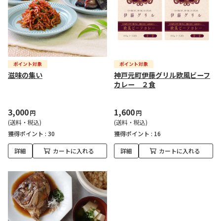
滋味の集い
神戸元町伊藤グリル欧風ビーフ
カレー ２食
3,000
1,600
円
円
(送料・税込)
(送料・税込)
獲得ポイント :
30
獲得ポイント :
16
詳細
カートに入れる
詳細
カートに入れる