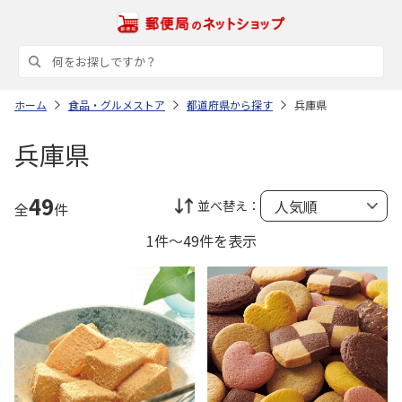
ホーム
食品・グルメストア
都道府県から探す
兵庫県
兵庫県
49
並べ替え：
全
件
1件～49件を表示