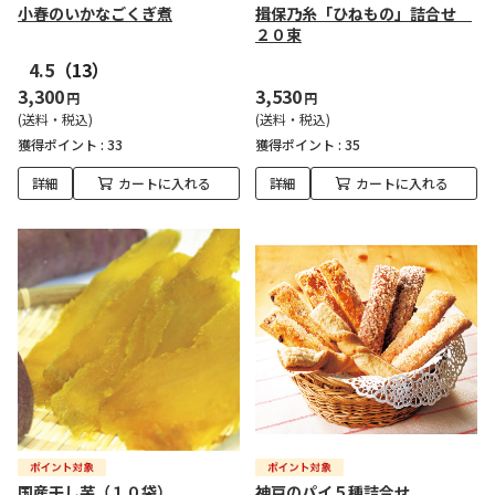
小春のいかなごくぎ煮
揖保乃糸「ひねもの」詰合せ
２０束
4.5
（13）
3,300
3,530
円
円
(送料・税込)
(送料・税込)
獲得ポイント :
33
獲得ポイント :
35
詳細
カートに入れる
詳細
カートに入れる
国産干し芋（１０袋）
神戸のパイ５種詰合せ