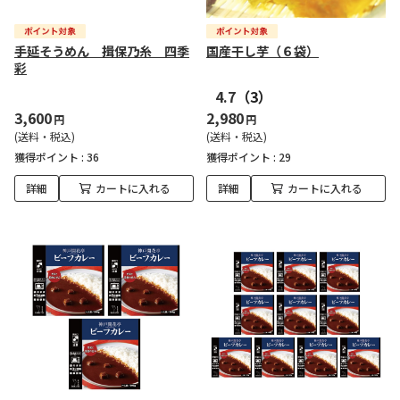
手延そうめん 揖保乃糸 四季
国産干し芋（６袋）
彩
4.7
（3）
3,600
2,980
円
円
(送料・税込)
(送料・税込)
獲得ポイント :
36
獲得ポイント :
29
詳細
カートに入れる
詳細
カートに入れる