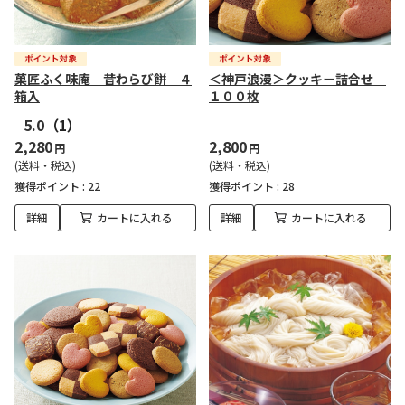
菓匠ふく味庵 昔わらび餅 ４
＜神戸浪漫＞クッキー詰合せ
箱入
１００枚
5.0
（1）
2,280
2,800
円
円
(送料・税込)
(送料・税込)
獲得ポイント :
22
獲得ポイント :
28
詳細
カートに入れる
詳細
カートに入れる