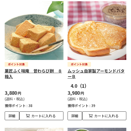
菓匠ふく味庵 昔わらび餅 ８
ムッシュ自家製アーモンドバタ
箱入
ーＢ
4.0
（1）
3,880
3,980
円
円
(送料・税込)
(送料・税込)
獲得ポイント :
38
獲得ポイント :
39
詳細
カートに入れる
詳細
カートに入れる