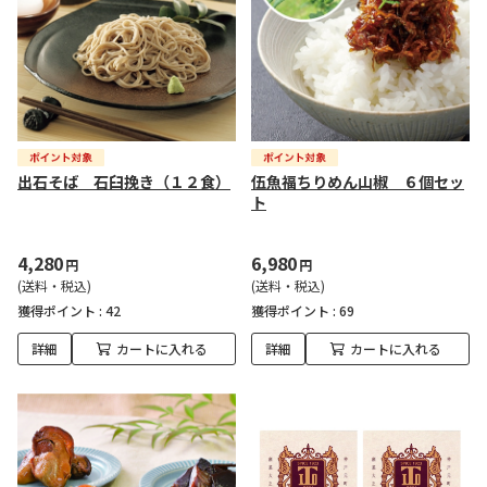
出石そば 石臼挽き（１２食）
伍魚福ちりめん山椒 ６個セッ
ト
4,280
6,980
円
円
(送料・税込)
(送料・税込)
獲得ポイント :
42
獲得ポイント :
69
詳細
カートに入れる
詳細
カートに入れる