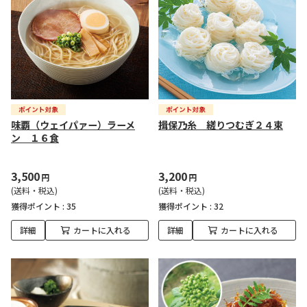
味覇（ウェイパァー）ラーメ
揖保乃糸 縒りつむぎ２４束
ン １６食
3,500
3,200
円
円
(送料・税込)
(送料・税込)
獲得ポイント :
35
獲得ポイント :
32
詳細
カートに入れる
詳細
カートに入れる