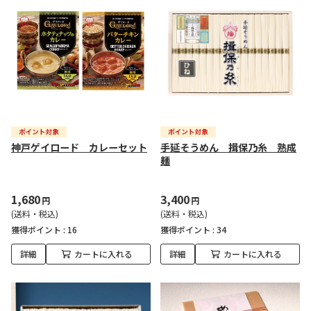
神戸ゲイロード カレーセット
手延そうめん 揖保乃糸 熟成
麺
1,680
3,400
円
円
(送料・税込)
(送料・税込)
獲得ポイント :
16
獲得ポイント :
34
詳細
カートに入れる
詳細
カートに入れる