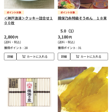
＜神戸浪漫＞クッキー詰合せ１
揖保乃糸特級そうめん １８束
００枚
5.0
（1）
2,800
3,180
円
円
(送料・税込)
(送料・税込)
獲得ポイント :
28
獲得ポイント :
31
詳細
カートに入れる
詳細
カートに入れる