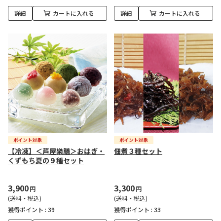
詳細
カートに入れる
詳細
カートに入れる
【冷凍】＜芦屋樂膳＞おはぎ・
佃煮３種セット
くずもち夏の９種セット
3,900
3,300
円
円
(送料・税込)
(送料・税込)
獲得ポイント :
39
獲得ポイント :
33