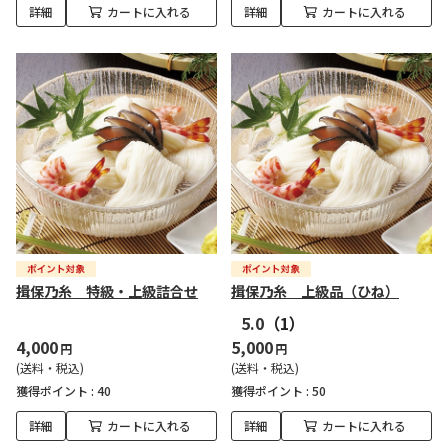
詳細
カートに入れる
詳細
カートに入れる
揖保乃糸 特級・上級詰合せ
揖保乃糸 上級品（ひね）
5.0
（1）
4,000
5,000
円
円
(送料・税込)
(送料・税込)
獲得ポイント :
40
獲得ポイント :
50
詳細
カートに入れる
詳細
カートに入れる