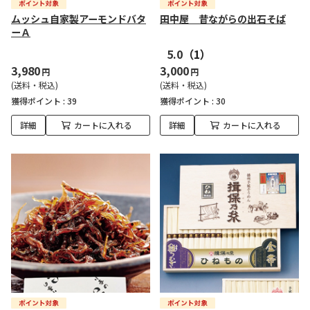
ムッシュ自家製アーモンドバタ
田中屋 昔ながらの出石そば
ーＡ
5.0
（1）
3,980
3,000
円
円
(送料・税込)
(送料・税込)
獲得ポイント :
39
獲得ポイント :
30
詳細
カートに入れる
詳細
カートに入れる