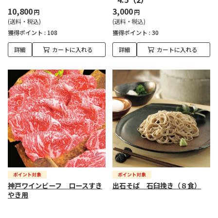
10,800
3,000
円
円
(送料・税込)
(送料・税込)
獲得ポイント :
108
獲得ポイント :
30
詳細
カートに入れる
詳細
カートに入れる
神戸ワインビーフ ロースすき
出石そば 石臼挽き（８食）
やき用