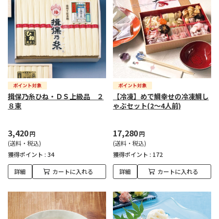
揖保乃糸ひね・ＤＳ上級品 ２
【冷凍】めで鯛幸せの冷凍鯛し
８束
ゃぶセット(2～4人前)
3,420
17,280
円
円
(送料・税込)
(送料・税込)
獲得ポイント :
34
獲得ポイント :
172
詳細
カートに入れる
詳細
カートに入れる