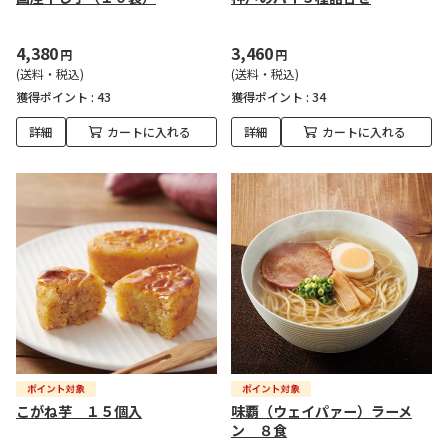
4,380
3,460
円
円
(送料・税込)
(送料・税込)
獲得ポイント :
43
獲得ポイント :
34
詳細
カートに入れる
詳細
カートに入れる
こがね芋 １５個入
味覇（ウェイパァー）ラーメ
ン ８食