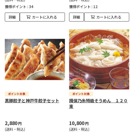
獲得ポイント :
34
獲得ポイント :
12
詳細
カートに入れる
詳細
カートに入れる
黒豚餃子と神戸牛餃子セット
揖保乃糸特級そうめん １２０
束
2,880
10,800
円
円
(送料・税込)
(送料・税込)