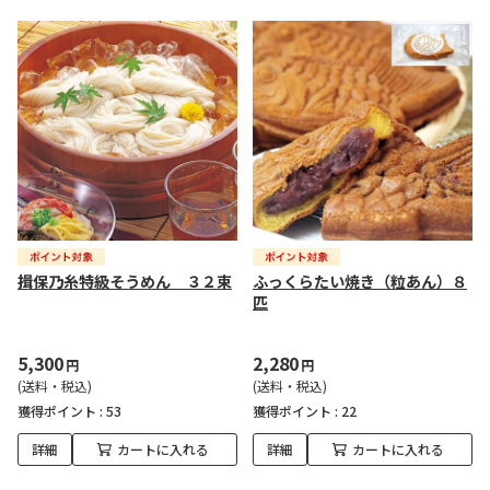
揖保乃糸特級そうめん ３２束
ふっくらたい焼き（粒あん）８
匹
5,300
2,280
円
円
(送料・税込)
(送料・税込)
獲得ポイント :
53
獲得ポイント :
22
詳細
カートに入れる
詳細
カートに入れる