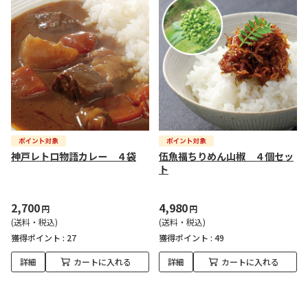
神戸レトロ物語カレー ４袋
伍魚福ちりめん山椒 ４個セッ
ト
2,700
4,980
円
円
(送料・税込)
(送料・税込)
獲得ポイント :
27
獲得ポイント :
49
詳細
カートに入れる
詳細
カートに入れる