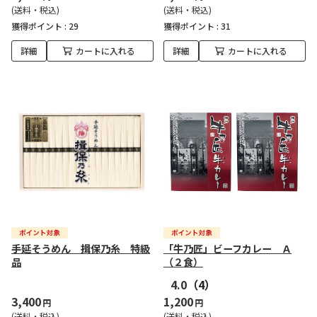
(送料・税込)
(送料・税込)
獲得ポイント :
29
獲得ポイント :
31
詳細
カートに入れる
詳細
カートに入れる
手延そうめん 揖保乃糸 特級
「牛乃匠」ビーフカレー Ａ
品
（２食）
4.0
（4）
3,400
1,200
円
円
(送料・税込)
(送料・税込)